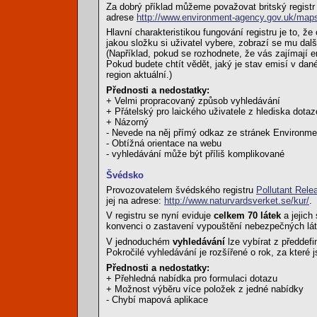
Za dobrý příklad můžeme považovat britský regist
adrese
http://www.environment-agency.gov.uk/map
Hlavní charakteristikou fungování registru je to, že
jakou složku si uživatel vybere, zobrazí se mu dalš
(Například, pokud se rozhodnete, že vás zajímají e
Pokud budete chtít vědět, jaký je stav emisí v dané
region aktuální.)
Přednosti a nedostatky:
+ Velmi propracovaný způsob vyhledávání
+ Přátelský pro laického uživatele z hlediska dota
+ Názorný
- Nevede na něj přímý odkaz ze stránek Environme
- Obtížná orientace na webu
- vyhledávání může být příliš komplikované
Švédsko
Provozovatelem švédského registru
Pollutant Rele
jej na adrese:
http://www.naturvardsverket.se/kur/
.
V registru se nyní eviduje
celkem 70 látek
a jejich
konvenci o zastavení vypouštění nebezpečných lát
V jednoduchém
vyhledávání
lze vybírat z předdef
Pokročilé vyhledávání je rozšířené o rok, za kter
Přednosti a nedostatky:
+ Přehledná nabídka pro formulaci dotazu
+ Možnost výběru více položek z jedné nabídky
- Chybí mapová aplikace