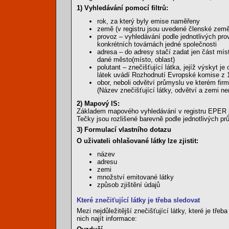
1) Vyhledávání pomocí filtrů:
rok, za který byly emise naměřeny
země (v registru jsou uvedené členské zem
provoz – vyhledávání podle jednotlivých pr
konkrétních továrnách jedné společnosti
adresa – do adresy stačí zadat jen část mís
dané město(místo, oblast)
polutant – znečišťující látka, jejíž výskyt 
látek uvádí Rozhodnutí Evropské komise z 
obor, neboli odvětví průmyslu ve kterém firma
(Název znečišťující látky, odvětví a zemi n
2) Mapový IS:
Základem mapového vyhledávání v registru EPER je
Tečky jsou rozlišené barevně podle jednotlivých p
3) Formulací vlastního dotazu
O uživateli ohlašované látky lze zjistit:
název
adresu
zemi
množství emitované látky
způsob zjištění údajů
Které znečiťující látky je třeba sledovat
Mezi nejdůležitější znečišťující látky, které je tř
nich najít informace: