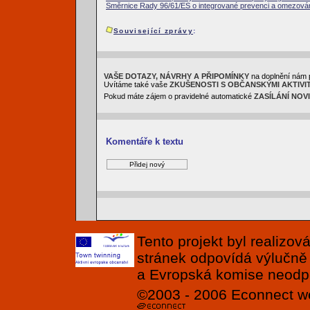
Směrnice Rady 96/61/ES o integrované prevenci a omezován
Související zprávy
:
VAŠE DOTAZY, NÁVRHY A PŘIPOMÍNKY
na doplnění nám 
Uvítáme také vaše
ZKUŠENOSTI S OBČANSKÝMI AKTIVI
Pokud máte zájem o pravidelné automatické
ZASÍLÁNÍ NOV
Komentáře k textu
Tento projekt byl realizo
stránek odpovídá výlučně
a Evropská komise neodpov
©2003 - 2006
Econnect
w