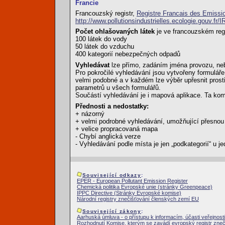
Francie
Francouzský registr,
Registre Francais des Emissi
http://www.pollutionsindustrielles.ecologie.gouv.fr/
Počet ohlašovaných látek
je ve francouzském reg
100 látek do vody
50 látek do vzduchu
400 kategorií nebezpečných odpadů
Vyhledávat
lze přímo, zadáním jména provozu, neb
Pro pokročilé vyhledávání jsou vytvořeny formuláře
velmi podobné a v každém lze výběr upřesnit prost
parametrů u všech formulářů.
Součástí vyhledávání je i mapová aplikace. Ta komb
Přednosti a nedostatky:
+ názorný
+ velmi podrobné vyhledávání, umožňující přesnou
+ velice propracovaná mapa
- Chybí anglická verze
- Vyhledávání podle místa je jen „podkategorií“ u je
Související odkazy
:
EPER - European Pollutant Emission Register
Chemická politika Evropské unie (stránky Greenpeace)
IPPC Directive (Stránky Evropské komise)
Národní registry znečišťování členských zemí EU
Související zákony
:
Aarhuská úmluva - o přístupu k informacím, účasti veřejnosti
Rozhodnutí Komise, kterým se zavádí evropský registr zne