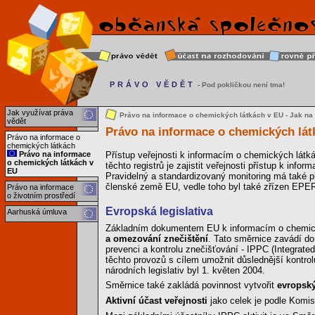
PRÁVO VĚDĚT
- Pod pokličkou není tma!
Jak využívat práva
Právo na informace o chemických látkách v EU - Jak na 
vědět
Právo na informace o chemických lát
Právo na informace o
chemických látkách
Právo na informace
Přístup veřejnosti k informacím o chemických lát
o chemických látkách v
těchto registrů je zajistit veřejnosti přístup k info
EU
Pravidelný a standardizovaný monitoring má také př
členské země EU, vedle toho byl také zřízen EPER 
Právo na informace
o životním prostředí
Evropská legislativa
Aarhuská úmluva
Základním dokumentem EU k informacím o chemic
a omezování znečištění
. Tato směrnice zavádí do
prevenci a kontrolu znečišťování - IPPC (Integrate
těchto provozů s cílem umožnit důslednější kontrol
národních legislativ byl 1. květen 2004.
Směrnice také zakládá povinnost vytvořit
evropský
Aktivní účast veřejnosti
jako celek je podle Komis