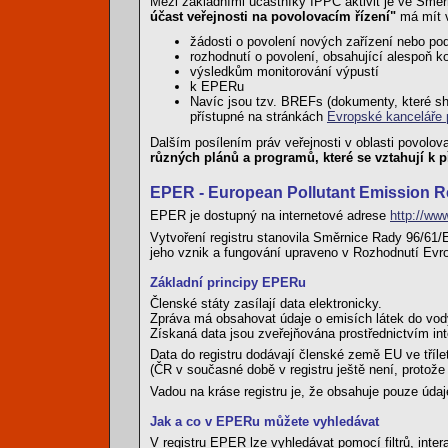
Mezi základními účastníky IPPC aktivit je ve Směr
účast veřejnosti na povolovacím řízení"
má mít v
žádosti o povolení nových zařízení nebo p
rozhodnutí o povolení, obsahující alespoň ko
výsledkům monitorování výpustí
k EPERu
Navíc jsou tzv. BREFs (dokumenty, které shr
přístupné na stránkách
Evropské kanceláře
Dalším posílením práv veřejnosti v oblasti povolo
různých plánů a programů, které se vztahují k 
EPER - European Pollutant Emission R
EPER je dostupný na internetové adrese
http://www
Vytvoření registru stanovila Směrnice Rady 96/61/
jeho vznik a fungování upraveno v Rozhodnutí Evr
Základní principy EPERu
Členské státy zasílají data elektronicky.
Zpráva má obsahovat údaje o emisích látek do vod
Získaná data jsou zveřejňována prostřednictvím int
Data do registru dodávají členské země EU ve tříle
(ČR v současné době v registru ještě není, protož
Vadou na kráse registru je, že obsahuje pouze úd
Jak a co v EPERu můžete vyhledávat
V registru EPER lze vyhledávat pomocí filtrů, inter