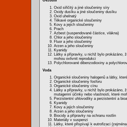
Ovzduší
Oxid siřičitý a jiné sloučeniny síry
Oxidy dusíku a jiné sloučeniny dusíku
Oxid uhelnatý
Těkavé organické sloučeniny
Kovy a jejich sloučeniny
Prach
Azbest (suspendované částice, vlákna)
Chlor a jeho sloučeniny
Fluor a jeho sloučeniny
Arzen a jeho sloučeniny
Kyanidy
Látky a přípravky, u nichž bylo prokázáno, 
mohou ovlivnit reprodukci
Polychlorované dibenzodioxiny a polychloro
Voda
Organické sloučeniny halogenů a látky, kter
Organické sloučeniny fosforu
Organické sloučeniny cínu
Látky a přípravky, u nichž bylo prokázáno, 
mutagenní účinky nebo vlastnosti, které moh
Perzistentní uhlovodíky a perzistentní a bi
Kyanidy
Kovy a jejich sloučeniny
Arzen a jeho sloučeniny
Biocidy a přípravky na ochranu rostlin
Materiály v suspenzi
Látky, které přispívají k eutrofizaci (zejmé