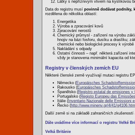
Látky s nepříznivým vlivem na kyslíkovou b
Data do registru musí
povinně dodávat podniky, 
rozdělena do několika oblastí:
Energetika
Výroba a zpracování kovů
Zpracování nerostů
Chemický průmysl - zařízení na výrobu zák
hnojiv na bázi fosforu, dusíku a draslíku; z
chemické nebo biologické procesy k výrobě 
Nakládání s odpady
Ostatní činnosti – např. některá zařízení in
vždy je stanovena minimální kapacita od kte
Registry v členských zemích EU
Některé členské země využívají mutaci registru E
Německo (
Europäisches Schadstoffemission
Rakousko (
Europäisches Schadstoffemissio
Španělsko (
Registro estatal de emisiones y
Portugalsko (
Registo Europeu das Emissões
Itálie (
Inventario Nazionale delle Emissioni e
Řecko (
http://www.minenv.gr/4/41/g4106.htm
Další země si na základě zahraničních zkušeností a 
Dále uvádíme více informací o registru Velké Br
Velká Británie