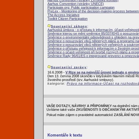
Aarhus Convention (stránky Evropské komise)
Aarhus Convention (stránky UNECE)
Participate.org: Public participation campaign
PreLex - Monitoring of the decision-making process between i
The Access Iniciative
Toolkit Citizen Participation
Související zákony
:
Aarhuská úmluva - o přístupu k informacím, účasti veřejnosti
Směrnice kterou se mění směrnice 85/337/EHS o posuzování 
Směrnice o environmentální odpovědnosti s ohledem na pre
Směrnice o posuzování vlivů některých plánů a programů na 
Směrnice o posuzování vlivů některých veřejných a soukrom
Směrnice o přístupu veřejnosti k informacím o životním prost
Směrnice o účasti veřejnosti při tvorbě různých plánů a prog
Směrnice Rady 96/61/ES o integrované prevenci a omezován
Související zprávy
:
16.6.2008 -
V Rize se na nejvyšší úrovni jednalo o envir
Den 13. června 2008 skončilo v lotyšském hlavním městě Ri
životního prostředí (tzv. Aarhuské smlouvy).
kategorie:
Právo na informace-Účast na rozhodov
VAŠE DOTAZY, NÁVRHY A PŘIPOMÍNKY
na doplnění nám 
Uvítáme také vaše
ZKUŠENOSTI S OBČANSKÝMI AKTIVI
Pokud máte zájem o pravidelné automatické
ZASÍLÁNÍ NOV
Komentáře k textu