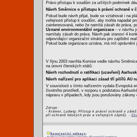
Právo přístupu k soudům za určitých podmínek dá
Návrh Směrnice o přístupu k právní ochraně v čl
Pokud bude návrh přijat, bude se vztahovat i na p
veřejnosti přístup k soudům, aby mohla napadat pro
zainteresovaná, nebo že namítá zásah do práva, po
Uznané environmentální organizace
– v návrhu j
namítaly zásah do práva. Návrh pak stanoví 4 konkr
odpovídající organizační strukturu pro zajištění re
Pokud bude organizace uznána, má mít oprávnění pod
V říjnu 2003 navrhla Komise vedle návrhu Směrni
na úrovni členských států:
Návrh rozhodnutí o ratifikaci (uzavření) Aarh
Návrh nařízení pro aplikaci zásad tří pilířů AU 
V souvislosti s tímto nařízením vydala Evropská 
životního prostředí, v rozporu s podstatou Aarhu
nápravu v případech, kdy jsou porušovány zákony o
Zdroje:
- Krämer, Ludwig: Přístup k právní ochraně v zálež
při ochraně lidských práv a veřejných zájmů). -
Eko
Související odkazy
: