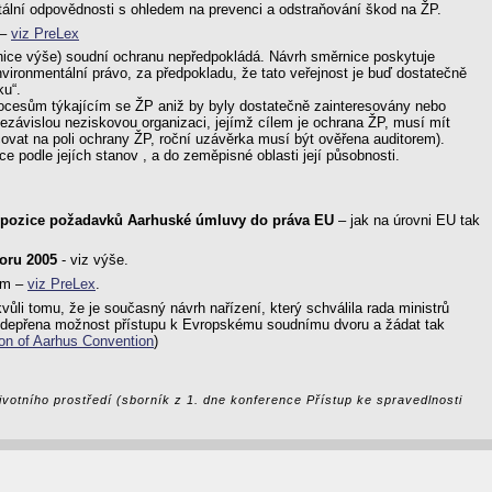
ální odpovědnosti s ohledem na prevenci a odstraňování škod na ŽP.
 –
viz PreLex
rnice výše) soudní ochranu nepředpokládá. Návrh směrnice poskytuje
nvironmentální právo, za předpokladu, že tato veřejnost je buď dostatečně
ku“.
procesům týkajícím se ŽP aniž by byly dostatečně zainteresovány nebo
nezávislou neziskovou organizaci, jejímž cílem je ochrana ŽP, musí mít
acovat na poli ochrany ŽP, roční uzávěrka musí být ověřena auditorem).
 podle jejích stanov , a do zeměpisné oblasti její působnosti.
anspozice požadavků Aarhuské úmluvy do práva EU
– jak na úrovni EU tak
noru 2005
- viz výše.
em –
viz PreLex
.
vůli tomu, že je současný návrh nařízení, který schválila rada ministrů
m odepřena možnost přístupu k Evropskému soudnímu dvoru a žádat tak
ion of Aarhus Convention
)
ivotního prostředí (sborník z 1. dne konference Přístup ke spravedlnosti