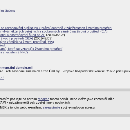
nstitutions
 na rozhodování a přístupu k právní ochraně v záležitostech životního prostředí
vlivů některých veřejných a soukromých záměrů na životní prostředí (EIA)
venci a odstraňování škod na ŽP
(2004/35/CE)
životní prostředí (SEA)
(2001/42/ES)
ých záměrů na životní prostředí (EIA)
ředí
ramů, které se vztahují k životnímu prostředí
í znečištění (IPPC)
onmentální demokracii
ze Třetí zasedání smluvních stran Úmluvy Evropské hospodářské komise OSN o přístupu k in
ání
prosím posílejte na adresu
redakce
tohoto portálu nebo vložte jako komentář níže.
TAMI
- nejzajímavější pak zveřejníme v novinkách.
INEK
z tohoto webu e-mailem,
zaregistrujte
svojí e-mailovou adresu.