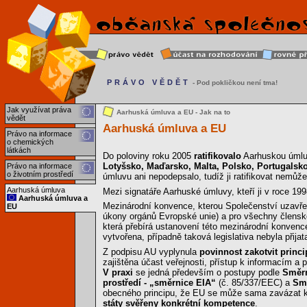
PRÁVO VĚDĚT
- Pod pokličkou není tma!
Jak využívat práva
Aarhuská úmluva a EU - Jak na to
vědět
Aarhuská úmluva a EU
Právo na informace
o chemických
látkách
Do poloviny roku 2005
ratifikovalo
Aarhuskou úmlu
Lotyšsko, Maďarsko, Malta, Polsko, Portugalsko
Právo na informace
o životním prostředí
úmluvu ani nepodepsalo, tudíž ji ratifikovat nemůže
Aarhuská úmluva
Mezi signatáře Aarhuské úmluvy, kteří ji v roce 19
Aarhuská úmluva a
Mezinárodní konvence, kterou Společenství uzavře, 
EU
úkony orgánů Evropské unie) a pro všechny členské 
která přebírá ustanovení této mezinárodní konvence
vytvořena, případně taková legislativa nebyla přijata 
Z podpisu AU vyplynula
povinnost zakotvit princ
zajištěna účast veřejnosti, přístup k informacím a 
V praxi
se jedná především o postupy podle
Směrn
prostředí - „směrnice EIA“
(č. 85/337/EEC) a
Smě
obecného principu, že EU se může sama zavázat k p
státy svěřeny konkrétní kompetence
.