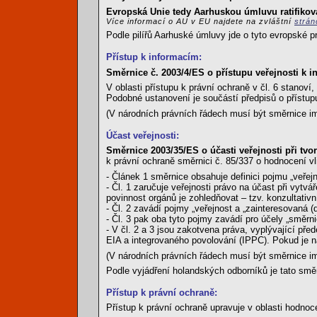
Evropská Unie tedy Aarhuskou úmluvu ratifikova
Více informací o AU v EU najdete na zvláštní
strá
Podle pilířů Aarhuské úmluvy jde o tyto evropské p
Přístup k informacím:
Směrnice č. 2003/4/ES o přístupu veřejnosti k i
V oblasti přístupu k právní ochraně v čl. 6 stanov
Podobné ustanovení je součástí předpisů o přístu
(V národních právních řádech musí být směrnice i
Účast veřejnosti:
Směrnice 2003/35/ES o účasti veřejnosti při tv
k právní ochraně směrnici č. 85/337 o hodnocení vl
- Článek 1 směrnice obsahuje definici pojmu „veřejn
- Čl. 1 zaručuje veřejnosti právo na účast při vyt
povinnost orgánů je zohledňovat – tzv. konzultativ
- Čl. 2 zavádí pojmy „veřejnost a „zainteresovaná (
- Čl. 3 pak oba tyto pojmy zavádí pro účely „směr
- V čl. 2 a 3 jsou zakotvena práva, vyplývající př
EIA a integrovaného povolování (IPPC). Pokud je na
(V národních právních řádech musí být směrnice i
Podle vyjádření holandských odborníků je tato směrn
Přístup k právní ochraně:
Přístup k právní ochraně upravuje v oblasti hodnoc