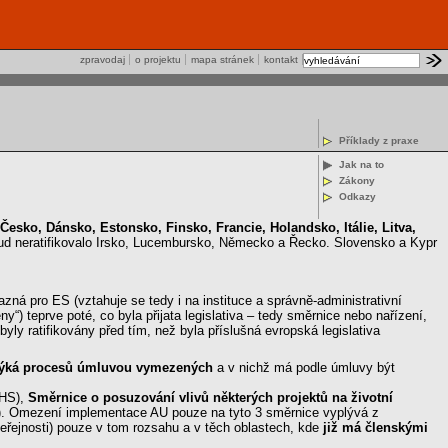
zpravodaj
o projektu
mapa stránek
kontakt
Příklady z praxe
Jak na to
Zákony
Odkazy
 Česko, Dánsko, Estonsko, Finsko, Francie, Holandsko, Itálie, Litva,
ud neratifikovalo Irsko, Lucembursko, Německo a Řecko. Slovensko a Kypr
ná pro ES (vztahuje se tedy i na instituce a správně-administrativní
) teprve poté, co byla přijata legislativa – tedy směrnice nebo nařízení,
ly ratifikovány před tím, než byla příslušná evropská legislativa
se týká procesů úmluvou vymezených
a v nichž má podle úmluvy být
EHS),
Směrnice o posuzování vlivů některých projektů na životní
). Omezení implementace AU pouze na tyto 3 směrnice vyplývá z
veřejnosti) pouze v tom rozsahu a v těch oblastech, kde
již má členskými