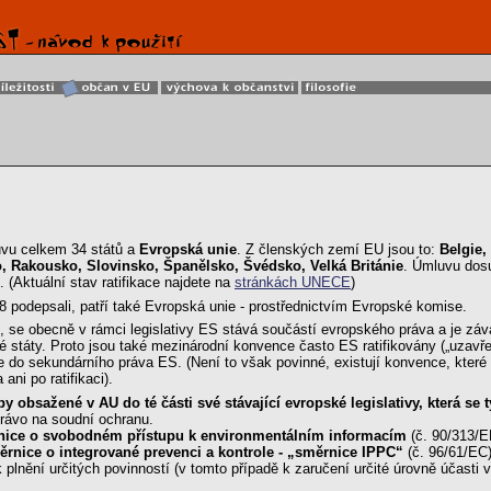
vu celkem 34 států a
Evropská unie
. Z členských zemí EU jsou to:
Belgie,
, Rakousko, Slovinsko, Španělsko, Švédsko, Velká Británie
. Úmluvu dos
. (Aktuální stav ratifikace najdete na
stránkách UNECE
)
98 podepsali, patří také Evropská unie - prostřednictvím Evropské komise.
se obecně v rámci legislativy ES stává součástí evropského práva a je závaz
státy. Proto jsou také mezinárodní konvence často ES ratifikovány („uzavřeny“
 do sekundárního práva ES. (Není to však povinné, existují konvence, které by
ani po ratifikaci).
ipy obsažené v AU do té části své stávající evropské legislativy, která 
právo na soudní ochranu.
ice o svobodném přístupu k environmentálním informacím
(č. 90/313/
rnice o integrované prevenci a kontrole - „směrnice IPPC“
(č. 96/61/EC
lnění určitých povinností (v tomto případě k zaručení určité úrovně účasti 