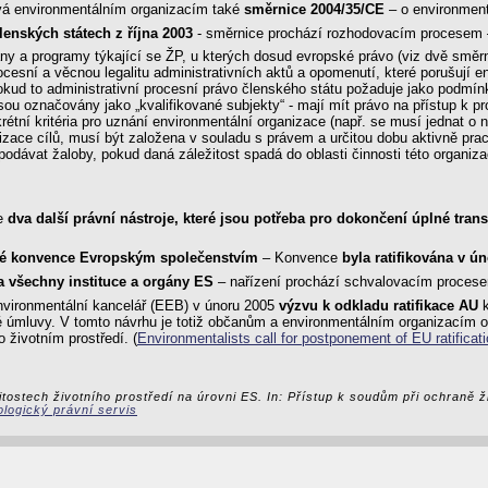
vá environmentálním organizacím také
směrnice 2004/35/CE
– o environment
enských státech z října 2003
- směrnice prochází rozhodovacím procesem
lány a programy týkající se ŽP, u kterých dosud evropské právo (viz dvě smě
cesní a věcnou legalitu administrativních aktů a opomenutí, které porušují e
kud to administrativní procesní právo členského státu požaduje jako podmín
sou označovány jako „kvalifikované subjekty“ - mají mít právo na přístup k 
étní kritéria pro uznání environmentální organizace (např. se musí jednat o 
alizace cílů, musí být založena v souladu s právem a určitou dobu aktivně pr
ávat žaloby, pokud daná záležitost spadá do oblasti činnosti této organizace
ce
dva další právní nástroje, které jsou potřeba pro dokončení úplné tr
uské konvence Evropským společenstvím
– Konvence
byla ratifikována v ú
na všechny instituce a orgány ES
– nařízení prochází schvalovacím proces
environmentální kancelář (EEB) v únoru 2005
výzvu k odkladu ratifikace AU
k
ské úmluvy. V tomto návrhu je totiž občanům a environmentálním organizací
 životním prostředí. (
Environmentalists call for postponement of EU ratificat
itostech životního prostředí na úrovni ES. In: Přístup k soudům při ochraně ž
logický právní servis