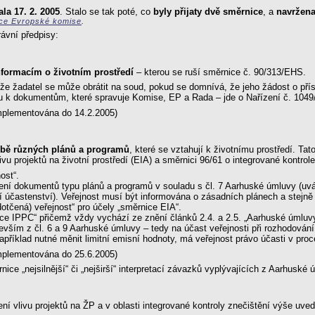
la 17. 2. 2005
. Stalo se tak poté, co
byly přijaty dvě směrnice
, a
navržena
nce Evropské komise
.
rávní předpisy:
nformacím o životním prostředí
– kterou se ruší směrnice č. 90/313/EHS.
í, že žadatel se může obrátit na soud, pokud se domnívá, že jeho žádost o př
pu k dokumentům, které spravuje Komise, EP a Rada – jde o Nařízení č. 104
mplementována do 14.2.2005)
orbě různých plánů a programů
, které se vztahují k životnímu prostředí. Tat
ivu projektů na životní prostředí (EIA) a směrnici 96/61 o integrované kontr
ost“.
váření dokumentů typu plánů a programů v souladu s čl. 7 Aarhuské úmluvy (uv
ní účastenství). Veřejnost musí být informována o zásadních plánech a stejně
dotčená) veřejnost“ pro účely „směrnice EIA“.
nice IPPC“ přičemž vždy vychází ze znění článků 2.4. a 2.5. „Aarhuské úmluv
edevším z čl. 6 a 9 Aarhuské úmluvy – tedy na účast veřejnosti při rozhodová
příklad nutné měnit limitní emisní hodnoty, má veřejnost právo účasti v pro
mplementována do 25.6.2005)
ice „nejsilnější“ či „nejširší“ interpretací závazků vyplývajících z Aarhuské
ení vlivu projektů na ŽP a v oblasti integrované kontroly znečištění výše uv