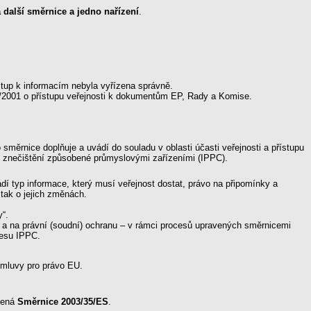
 další směrnice a jedno nařízení
.
ístup k informacím nebyla vyřízena správně.
9/2001 o přístupu veřejnosti k dokumentům EP, Rady a Komise.
o směrnice doplňuje a uvádí do souladu v oblasti účasti veřejnosti a přístupu
ole znečištění způsobené průmyslovými zařízeními (IPPC).
ádí typ informace, který musí veřejnost dostat, právo na připomínky a
 tak o jejich změnách.
y“.
ní a na právní (soudní) ochranu – v rámci procesů upravených směrnicemi
cesu IPPC.
 úmluvy pro právo EU.
edená
Směrnice 2003/35/ES
.