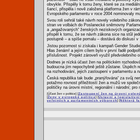
obvykle. Přispěly k tomu ženy, které se za mediá
šancí, přispěla i nově založená platforma žen v rám
Evropského parlamentu v roce 2004 nominovaly mu
Svou roli sehrál také návrh novely volebního zákon
stran ve volbách do Poslanecké sněmovny Parlament
a „angažovaných“ ženských neziskových organizací
přispěl k tomu, že se návrh zákona sice na stůl jed
postupně – a spíše pomalu – dostává do diskusí v t
Jistou pozornost si získala i kampaň Gender Studie
Hlas ženám! a jejím cílem bylo v první řadě podpoř
příslušnost. Projekt zároveň využil předvolebního o
Dodnes je nízká účast žen na politickém rozhodov
budoucna jím nepochybně ještě zůstane. Úspěch refo
na rozhodování, jejich zastoupení v parlamentu a 
Česká republika tak bude „pranýřována“ za svůj ner
potažmo rovnost příležitostí žen a mužů ve společn
političky na úrovni místní, regionální i národní; pr
[Účast žen v politice] [
Zastoupení žen na úrovni volen
[
Ženy v evropské politice
] [
Ústavní a legislativn
veřejných a parlamentních výborech
] [
Některá fa