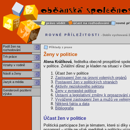
ROVNÉ PŘÍLEŽITOSTI
- Dobře vychovaná ž
Podíl žen na
Příklady z praxe
rozhodování
Ženy v politice
Trh práce
Alena Králíková
, ředitelka obecně prospěšné spo
Vztahy v rodině
v politice. Zvláštní důraz je kladen na situaci v č
Účast žen v politice
Násilí a ženy
Zastoupení žen na úrovni volených orgánů
Postavení žen v politických stranách
Jazyk a média
Aktivity neziskového sektoru
Genderově pozitivní
Ženy v evropské politice
výuka
Ústavní a legislativní změny k prosazování ú
Vyvážené zastoupení žen a mužů ve veřejn
Některá fakta a data
Bibliografie
Účast žen v politice
Politická participace žen je tématem, které si dík
pozornost – stále ne však mediálně a politicky vý