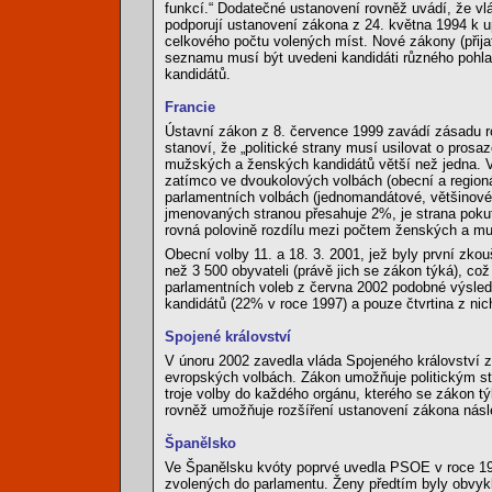
funkcí.“ Dodatečné ustanovení rovněž uvádí, že vl
podporují ustanovení zákona z 24. května 1994 k u
celkového počtu volených míst. Nové zákony (přijat
seznamu musí být uvedeni kandidáti různého pohla
kandidátů.
Francie
Ústavní zákon z 8. července 1999 zavádí zásadu r
stanoví, že „politické strany musí usilovat o pros
mužských a ženských kandidátů větší než jedna. V
zatímco ve dvoukolových volbách (obecní a regioná
parlamentních volbách (jednomandátové, většinové 
jmenovaných stranou přesahuje 2%, je strana pokut
rovná polovině rozdílu mezi počtem ženských a mu
Obecní volby 11. a 18. 3. 2001, jež byly první zk
než 3 500 obyvateli (právě jich se zákon týká), co
parlamentních voleb z června 2002 podobné výsledk
kandidátů (22% v roce 1997) a pouze čtvrtina z nic
Spojené království
V únoru 2002 zavedla vláda Spojeného království z
evropských volbách. Zákon umožňuje politickým str
troje volby do každého orgánu, kterého se zákon t
rovněž umožňuje rozšíření ustanovení zákona násl
Španělsko
Ve Španělsku kvóty poprvé uvedla PSOE v roce 198
zvolených do parlamentu. Ženy předtím byly obvykl