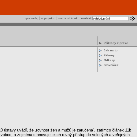
zpravodaj
o projektu
mapa stránek
kontakt
Příklady z praxe
Jak na to
Zákony
Odkazy
Slovníček
 10 ústavy uvádí, že „rovnost žen a mužů je zaručena“, zatímco článek 11b
svobod, a zejména stanovuje jejich rovný přístup do volených a veřejných