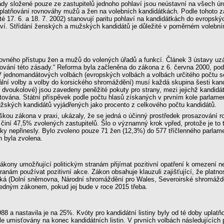
ády složené pouze ze zastupitelů jednoho pohlaví jsou neústavní na všech úr
platňování rovnováhy mužů a žen na volebních kandidátkách. Podle tohoto zá
é 17. 6. a 18. 7. 2002) stanovují paritu pohlaví na kandidátkách do evropsk
ví. Střídání ženských a mužských kandidátů je důležité v poměrném volebním
ovného přístupu žen a mužů do volených úřadů a funkcí. Článek 3 ústavy uz
azování této zásady.“ Reforma byla začleněna do zákona z 6. června 2000, podl
 jednomandátových volbách (evropských volbách a volbách určitého počtu s
lní volby a volby do korsického shromáždění) musí každá skupina šesti kand
dvoukolové) jsou zavedeny peněžité pokuty pro strany, mezi jejichž kandid
ována. Státní příspěvek podle počtu hlasů získaných v prvním kole parlament
žských kandidátů vyjádřených jako procento z celkového počtu kandidátů.
ouškou zákona v praxi, ukázaly, že se jedná o účinný prostředek prosazování 
ž činí 47,5% zvolených zastupitelů. Šlo o významný krok vpřed, protože je t
y nepřinesly. Bylo zvoleno pouze 71 žen (12,3%) do 577 tříčlenného parlamen
h byla zvolena.
ákony umožňující politickým stranám přijímat pozitivní opatření k omezení n
anám používat pozitivní akce. Zákon obsahuje klauzuli zajišťující, že platn
ýká (Dolní sněmovna, Národní shromáždění pro Wales, Severoirské shromáždě
edným zákonem, pokud jej bude v roce 2015 třeba.
8 a nastavila je na 25%. Kvóty pro kandidátní listiny byly od té doby upla
e umisťovány na konec kandidátních listin. V prvních volbách následujících