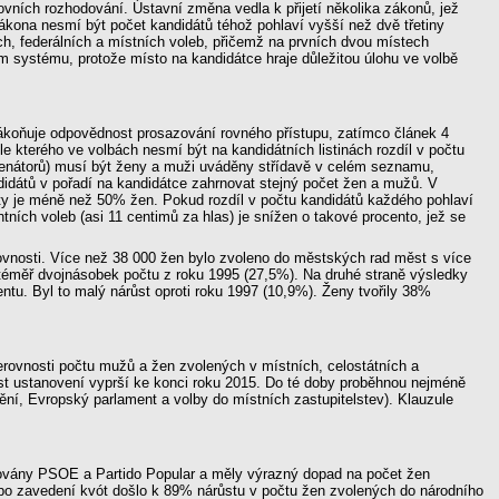
ovních rozhodování. Ústavní změna vedla k přijetí několika zákonů, jež
kona nesmí být počet kandidátů téhož pohlaví vyšší než dvě třetiny
ých, federálních a místních voleb, přičemž na prvních dvou místech
 systému, protože místo na kandidátce hraje důležitou úlohu ve volbě
ákoňuje odpovědnost prosazování rovného přístupu, zatímco článek 4
e kterého ve volbách nesmí být na kandidátních listinách rozdíl v počtu
enátorů) musí být ženy a muži uváděny střídavě v celém seznamu,
idátů v pořadí na kandidátce zahrnovat stejný počet žen a mužů. V
áty je méně než 50% žen. Pokud rozdíl v počtu kandidátů každého pohlaví
ních voleb (asi 11 centimů za hlas) je snížen o takové procento, jež se
rovnosti. Více než 38 000 žen bylo zvoleno do městských rad měst s více
o téměř dvojnásobek počtu z roku 1995 (27,5%). Na druhé straně výsledky
tu. Byl to malý nárůst oproti roku 1997 (10,9%). Ženy tvořily 38%
erovnosti počtu mužů a žen zvolených v místních, celostátních a
ost ustanovení vyprší ke konci roku 2015. Do té doby proběhnou nejméně
ní, Evropský parlament a volby do místních zastupitelstev). Klauzule
tňovány PSOE a Partido Popular a měly výrazný dopad na počet žen
 po zavedení kvót došlo k 89% nárůstu v počtu žen zvolených do národního