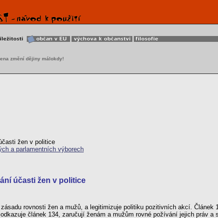
ena změní dějiny málokdy!
časti žen v politice
ých a parlamentních výborech
ní účasti žen v politice
ásadu rovnosti žen a mužů, a legitimizuje politiku pozitivních akcí. Článek
ž odkazuje článek 134, zaručují ženám a mužům rovné požívání jejich práv a 