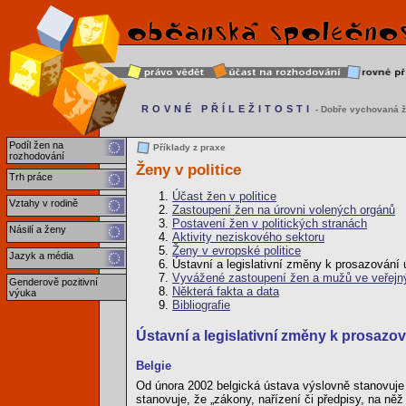
ROVNÉ PŘÍLEŽITOSTI
- Dobře vychovaná ž
Podíl žen na
Příklady z praxe
rozhodování
Ženy v politice
Trh práce
Účast žen v politice
Vztahy v rodině
Zastoupení žen na úrovni volených orgánů
Postavení žen v politických stranách
Násilí a ženy
Aktivity neziskového sektoru
Ženy v evropské politice
Jazyk a média
Ústavní a legislativní změny k prosazování ú
Vyvážené zastoupení žen a mužů ve veřejn
Genderově pozitivní
Některá fakta a data
výuka
Bibliografie
Ústavní a legislativní změny k prosazová
Belgie
Od února 2002 belgická ústava výslovně stanovuje z
stanovuje, že „zákony, nařízení či předpisy, na ně