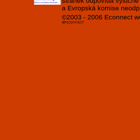
stránek odpovídá výlučně
a Evropská komise neodpov
©2003 - 2006
Econnect
w