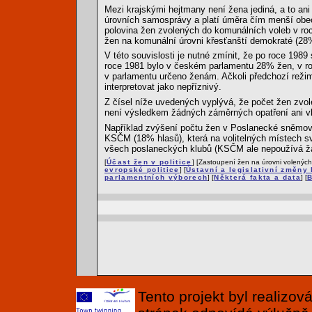
Mezi krajskými hejtmany není žena jediná, a to ani
úrovních samosprávy a platí úměra čím menší obec, 
polovina žen zvolených do komunálních voleb v roce
žen na komunální úrovni křesťanští demokraté (28
V této souvislosti je nutné zmínit, že po roce 19
roce 1981 bylo v českém parlamentu 28% žen, v roc
v parlamentu určeno ženám. Ačkoli předchozí režim
interpretovat jako nepříznivý.
Z čísel níže uvedených vyplývá, že počet žen zvo
není výsledkem žádných záměrných opatření ani vlád
Například zvýšení počtu žen v Poslanecké sněmovně
KSČM (18% hlasů), která na volitelných místech sv
všech poslaneckých klubů (KSČM ale nepoužívá žá
[
Účast žen v politice
] [Zastoupení žen na úrovni volených
evropské politice
] [
Ústavní a legislativní změny 
parlamentních výborech
] [
Některá fakta a data
] [
B
Tento projekt byl realizo