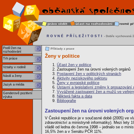
ROVNÉ PŘÍLEŽITOSTI
- Dobře vychovaná ž
Podíl žen na
Příklady z praxe
rozhodování
Ženy v politice
Trh práce
Účast žen v politice
Vztahy v rodině
Zastoupení žen na úrovni volených orgánů
Postavení žen v politických stranách
Násilí a ženy
Aktivity neziskového sektoru
Ženy v evropské politice
Jazyk a média
Ústavní a legislativní změny k prosazování ú
Vyvážené zastoupení žen a mužů ve veřejn
Genderově pozitivní
Některá fakta a data
výuka
Bibliografie
Zastoupení žen na úrovni volených or
V České republice je v současné době (2005) ve vlá
zdravotnictví a ministryně informatiky). Mezi let
vládě od ledna do června 1998 – jednalo se o minis
16,5% žen a v Senátu PČR 11%.