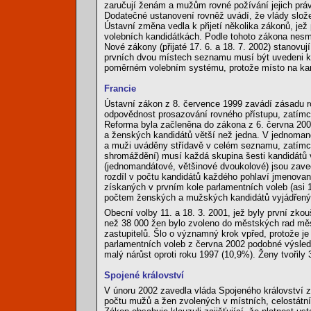
zaručují ženám a mužům rovné požívání jejich práv 
Dodatečné ustanovení rovněž uvádí, že vlády slože
Ústavní změna vedla k přijetí několika zákonů, je
volebních kandidátkách. Podle tohoto zákona nesmí
Nové zákony (přijaté 17. 6. a 18. 7. 2002) stanovuj
prvních dvou místech seznamu musí být uvedeni ka
poměrném volebním systému, protože místo na kand
Francie
Ústavní zákon z 8. července 1999 zavádí zásadu r
odpovědnost prosazování rovného přístupu, zatímco 
Reforma byla začleněna do zákona z 6. června 2000
a ženských kandidátů větší než jedna. V jednoman
a muži uváděny střídavě v celém seznamu, zatímco
shromáždění) musí každá skupina šesti kandidátů 
(jednomandátové, většinové dvoukolové) jsou zave
rozdíl v počtu kandidátů každého pohlaví jmenovan
získaných v prvním kole parlamentních voleb (asi 1
počtem ženských a mužských kandidátů vyjádřenýc
Obecní volby 11. a 18. 3. 2001, jež byly první zko
než 38 000 žen bylo zvoleno do městských rad měst
zastupitelů. Šlo o významný krok vpřed, protože j
parlamentních voleb z června 2002 podobné výsledk
malý nárůst oproti roku 1997 (10,9%). Ženy tvořily
Spojené království
V únoru 2002 zavedla vláda Spojeného království z
počtu mužů a žen zvolených v místních, celostátn