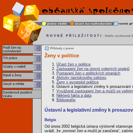
ROVNÉ PŘÍLEŽITOSTI
- Dobře vychovaná ž
Podíl žen na
Příklady z praxe
rozhodování
Ženy v politice
Trh práce
Účast žen v politice
Vztahy v rodině
Zastoupení žen na úrovni volených orgánů
Postavení žen v politických stranách
Násilí a ženy
Aktivity neziskového sektoru
Ženy v evropské politice
Jazyk a média
Ústavní a legislativní změny k prosazování ú
Vyvážené zastoupení žen a mužů ve veřejn
Genderově pozitivní
Některá fakta a data
výuka
Bibliografie
Ústavní a legislativní změny k prosazová
Belgie
Od února 2002 belgická ústava výslovně stanovuje z
uvádí, že „rovnost žen a mužů je zaručena“, zatímc