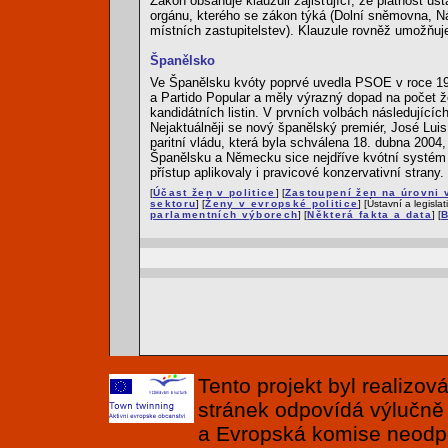
Zákon obsahuje klauzuli zajišťující, že platnost u
orgánu, kterého se zákon týká (Dolní sněmovna, N
místních zastupitelstev). Klauzule rovněž umožňuj
Španělsko
Ve Španělsku kvóty poprvé uvedla PSOE v roce 198
a Partido Popular a měly výrazný dopad na počet 
kandidátních listin. V prvních volbách následujíc
Nejaktuálněji se nový španělský premiér, José Luis
paritní vládu, která byla schválena 18. dubna 2004
Španělsku a Německu sice nejdříve kvótní systém 
přístup aplikovaly i pravicové konzervativní strany.
[
Účast žen v politice
] [
Zastoupení žen na úrovni
sektoru
] [
Ženy v evropské politice
] [Ústavní a legisla
parlamentních výborech
] [
Některá fakta a data
] [
B
Tento projekt byl realizo
stránek odpovídá výlučně
a Evropská komise neodpov