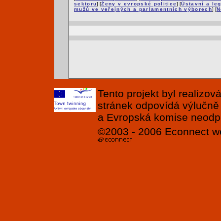
sektoru
] [
Ženy v evropské politice
] [
Ústavní a leg
mužů ve veřejných a parlamentních výborech
] [
N
Tento projekt byl realizo
stránek odpovídá výlučně
a Evropská komise neodpov
©2003 - 2006
Econnect
w