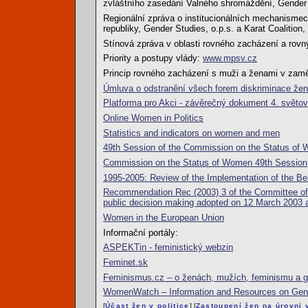
zvláštního zasedání Valného shromáždění, Gender S
Regionální zpráva o institucionálních mechanisme
republiky, Gender Studies, o.p.s. a Karat Coalition
Stínová zpráva v oblasti rovného zacházení a rovn
Priority a postupy vlády:
www.mpsv.cz
Princip rovného zacházení s muži a ženami v zam
Úmluva o odstranění všech forem diskriminace ž
Platforma pro Akci - závěrečný dokument 4. svět
Online Women in Politics
Statistics and indicators on women and men
49th Session of the Commission on the Status of 
Commission on the Status of Women 49th Session,
1995-2005: Review of the Implementation of the Be
Recommendation Rec (2003) 3 of the Committee of M
public decision making adopted on 12 March 2003
Women in the European Union
Informační portály:
ASPEKTin - feministický webzin
Feminet.sk
Feminismus.cz – o ženách, mužích, feminismu a g
WomenWatch – Information and Resources on Gen
[
Účast žen v politice
] [
Zastoupení žen na úrovni