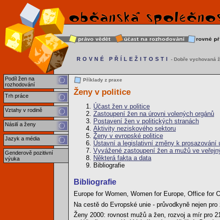
ROVNÉ PŘÍLEŽITOSTI
- Dobře vychovaná ž
Podíl žen na
Příklady z praxe
rozhodování
Ženy v politice
Trh práce
Účast žen v politice
Vztahy v rodině
Zastoupení žen na úrovni volených orgánů
Postavení žen v politických stranách
Násilí a ženy
Aktivity neziskového sektoru
Ženy v evropské politice
Jazyk a média
Ústavní a legislativní změny k prosazování ú
Vyvážené zastoupení žen a mužů ve veřejn
Genderově pozitivní
Některá fakta a data
výuka
Bibliografie
Bibliografie
Europe for Women, Women for Europe, Office for O
Na cestě do Evropské unie - průvodkyně nejen pro 
Ženy 2000: rovnost mužů a žen, rozvoj a mír pro 