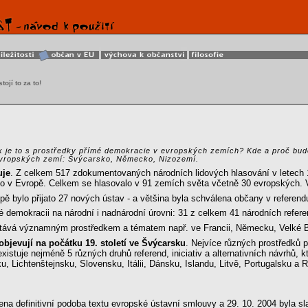
tojí to za to!
k je to s prostředky přímé demokracie v evropských zemích? Kde a proč bu
evropských zemí: Švýcarsko, Německo, Nizozemí.
uje
. Z celkem 517 zdokumentovaných národních lidových hlasování v letech 1
nilo v Evropě. Celkem se hlasovalo v 91 zemích světa včetně 30 evropských.
ě bylo přijato 27 nových ústav - a většina byla schválena občany v referend
 demokracii na národní i nadnárodní úrovni: 31 z celkem 41 národních refer
tává významným prostředkem a tématem např. ve Francii, Německu, Velké Bri
objevují na počátku 19. století ve Švýcarsku
. Nejvíce různých prostředků
xistuje nejméně 5 různých druhů referend, iniciativ a alternativních návrhů,
, Lichtenštejnsku, Slovensku, Itálii, Dánsku, Islandu, Litvě, Portugalsku a
na definitivní podoba textu evropské ústavní smlouvy a 29. 10. 2004 byla s