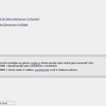
e
rk for Direct Democracy in Europe)
rect Democracy in Britain
prosím posílejte na adresu
redakce
tohoto portálu nebo vložte jako komentář níže.
TAMI
- nejzajímavější pak zveřejníme v novinkách.
INEK
z tohoto webu e-mailem,
zaregistrujte
svojí e-mailovou adresu.