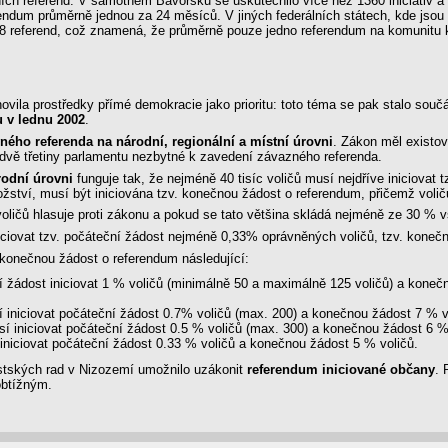
 referend. V samotném Bavorsku se uskutečnilo více než 1360 iniciativ a 64
dum průměrně jednou za 24 měsíců. V jiných federálních státech, kde jsou 
18 referend, což znamená, že průměrně pouze jedno referendum na komunitu 
ovila prostředky přímé demokracie jako prioritu: toto téma se pak stalo součá
 v lednu 2002
.
ného referenda na národní, regionální a místní úrovni
. Zákon měl existo
 dvě třetiny parlamentu nezbytné k zavedení závazného referenda.
rodní úrovni
funguje tak, že nejméně 40 tisíc voličů musí nejdříve iniciovat
žství, musí být iniciována tzv. konečnou žádost o referendum, přičemž volič
voličů hlasuje proti zákonu a pokud se tato většina skládá nejméně ze 30 % 
ciovat tzv. počáteční žádost nejméně 0,33% oprávněných voličů, tzv. koneč
a konečnou žádost o referendum následující:
 žádost iniciovat 1 % voličů (minimálně 50 a maximálně 125 voličů) a koneč
 iniciovat počáteční žádost 0.7% voličů (max. 200) a konečnou žádost 7 % v
í iniciovat počáteční žádost 0.5 % voličů (max. 300) a konečnou žádost 6 %
iniciovat počáteční žádost 0.33 % voličů a konečnou žádost 5 % voličů.
stských rad v Nizozemí umožnilo uzákonit
referendum iniciované občany
. 
obtížným.