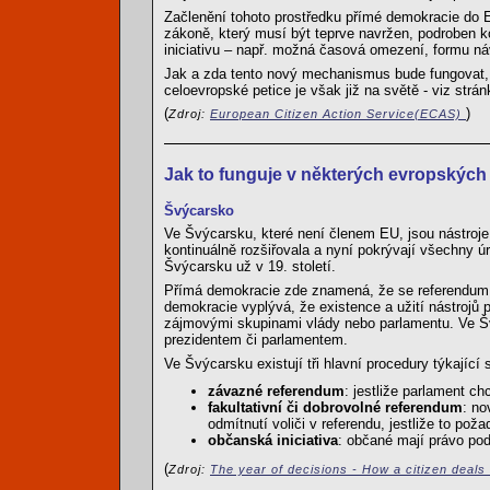
Začlenění tohoto prostředku přímé demokracie do 
zákoně, který musí být teprve navržen, podroben 
iniciativu – např. možná časová omezení, formu ná
Jak a zda tento nový mechanismus bude fungovat,
celoevropské petice je však již na světě - viz strá
(
)
Zdroj:
European Citizen Action Service(ECAS)
Jak to funguje v některých evropských
Švýcarsko
Ve Švýcarsku, které není členem EU, jsou nástroj
kontinuálně rozšiřovala a nyní pokrývají všechny ú
Švýcarsku už v 19. století.
Přímá demokracie zde znamená, že se referendum
demokracie vyplývá, že existence a užití nástrojů 
zájmovými skupinami vlády nebo parlamentu. Ve Švý
prezidentem či parlamentem.
Ve Švýcarsku existují tři hlavní procedury týkající
závazné referendum
: jestliže parlament c
fakultativní či dobrovolné referendum
: no
odmítnutí voliči v referendu, jestliže to poža
občanská iniciativa
: občané mají právo poda
(
Zdroj:
The year of decisions - How a citizen deals