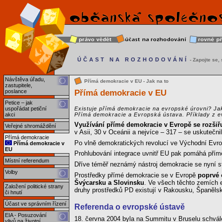
ÚČAST NA ROZHODOVÁNÍ
- Zapojte se, s
Návštěva úřadu,
Přímá demokracie v EU - Jak na to
zastupitele,
Přímá demokracie v EU
poslance
Petice – jak
uspořádat petiční
Existuje přímá demokracie na evropské úrovni? Ja
akci
Přímá demokracie a Evropská ústava. Příklady z 
Využívání přímé demokracie v Evropě se rozšiř
Veřejné shromáždění
v Asii, 30 v Oceánii a nejvíce – 317 – se uskuteč
Přímá demokracie
Po vlně demokratických revolucí ve Východní Evrop
Přímá demokracie v
EU
Prohlubování integrace uvnitř EU pak pomáhá přímé
Místní referendum
Dříve téměř neznámý nástroj demokracie se nyní s
Volby
Prostředky přímé demokracie se v Evropě
poprvé 
Švýcarsku a Slovinsku
. Ve všech těchto zemích e
Založení politické strany
druhy prostředků PD existují v Rakousku, Španělsku
či hnutí
Účast ve správním řízení
Referenda o evropské ústavě
EIA - Posuzování
18. června 2004 byla na Summitu v Bruselu schvále
vlivů na životní