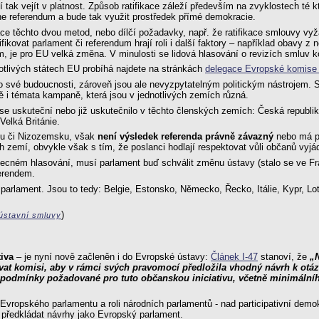
jí tak vejít v platnost. Způsob ratifikace záleží především na zvyklostech t
hne referendum a bude tak využit prostředek přímé demokracie.
ace těchto dvou metod, nebo dílčí požadavky, např. že ratifikace smlouvy vy
fikovat parlament či referendum hrají roli i další faktory – například obavy 
dum, je pro EU velká změna. V minulosti se lidová hlasování o revizích smluv 
notlivých státech EU probíhá najdete na stránkách
delegace Evropské komise
 své budoucnosti, zároveň jsou ale nevyzpytatelným politickým nástrojem. Sv
ě i témata kampaně, která jsou v jednotlivých zemích různá.
 uskuteční nebo již uskutečnilo v těchto členských zemích: Česká republika
elká Británie.
ku či Nizozemsku, však
není výsledek referenda právně závazný
nebo má po
ých zemí, obvykle však s tím, že poslanci hodlají respektovat vůli občanů vyj
cném hlasování, musí parlament buď schválit změnu ústavy (stalo se ve Franc
erendem.
ě parlament. Jsou to tedy: Belgie, Estonsko, Německo, Řecko, Itálie, Kypr, L
)
 ústavní smluvy
iva
– je nyní nově začleněn i do Evropské ústavy:
Článek I-47
stanoví, že
„
zvat komisi, aby v rámci svých pravomocí předložila vhodný návrh k otá
 podmínky požadované pro tuto občanskou iniciativu, včetně minimálního
Evropského parlamentu a roli národních parlamentů - nad participativní demok
o předkládat návrhy jako Evropský parlament.