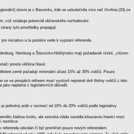
onální) úrovni je v Bavorsku, kde se uskutečnila více než čtvrtina (33) ze
čům, což oslabuje potenciál občanského rozhodování.
strany tyto prostředky propagují.
 pro iniciativu a ta posléze vede k vypsání referenda.
ndenburg, Hamburg a Šlesvicko-Holštýnsko mají požadavek nízké, „citizen-
tačí prostá většina hlasů:
Některé země požadují minimální účast 15% až 30% voličů. Pouze
 se ve prospěch reforem musí vyslovit nejméně dvě třetiny voličů z této
 jako neplatná z legislativních důvodů.
 je jednotný práh v rozmezí od 10% do 20% voličů podle legislativy
nemělo žádnou kvótu, ale zemská vláda zavedla klouzavou hranici mezi
 restrikce.
ek referenda odvolán či být promlčen pouze novým referendem.