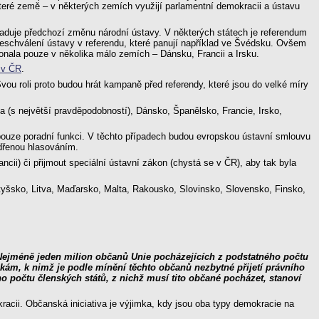
é které země – v některých zemích využijí parlamentní demokracii a ústavu
žaduje předchozí změnu národní ústavy. V některých státech je referendum
z neschválení ústavy v referendu, které panují například ve Švédsku. Ovšem
konala pouze v několika málo zemích – Dánsku, Francii a Irsku.
 v ČR
.
ou roli proto budou hrát kampaně před referendy, které jsou do velké míry
 (s největší pravděpodobností), Dánsko, Španělsko, Francie, Irsko,
uze poradní funkci. V těchto případech budou evropskou ústavní smlouvu
ádřenou hlasováním.
ii) či přijmout speciální ústavní zákon (chystá se v ČR), aby tak byla
otyšsko, Litva, Maďarsko, Malta, Rakousko, Slovinsko, Slovensko, Finsko,
Nejméně jeden milion občanů Unie pocházejících z podstatného počtu
zkám, k nimž je podle mínění těchto občanů nezbytné přijetí právního
 počtu členských států, z nichž musí tito občané pocházet, stanoví
racii. Občanská iniciativa je výjimka, kdy jsou oba typy demokracie na