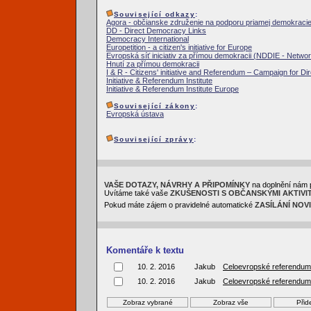
Související odkazy
:
Agora - občianske združenie na podporu priamej demokraci
DD - Direct Democracy Links
Democracy International
Europetition - a citizen's initiative for Europe
Evropská síť iniciativ za přímou demokracii (NDDIE - Netwo
Hnutí za přímou demokracii
I & R - Citizens' initiative and Referendum – Campaign for Di
Initiative & Referendum Institute
Initiative & Referendum Institute Europe
Související zákony
:
Evropská ústava
Související zprávy
:
VAŠE DOTAZY, NÁVRHY A PŘIPOMÍNKY
na doplnění nám 
Uvítáme také vaše
ZKUŠENOSTI S OBČANSKÝMI AKTIVI
Pokud máte zájem o pravidelné automatické
ZASÍLÁNÍ NOV
Komentáře k textu
10. 2. 2016
Jakub
Celoevropské referendum
10. 2. 2016
Jakub
Celoevropské referendum