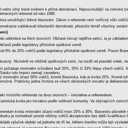
velmi silný trend směrem k přímé demokracii. Nejrozvinutější na zemské (regi
 německých referend od roku 1990.
tiva umožňující lidové hlasování. Zákon o referendu není vstřícný vůči voli
emokracie zablokovali křesťanští demokraté, přestože téměř všechny ostatní 
zemi)
du odehrává na třech úrovních. Občané iniciují nejdříve petici, ta je základem
 občanů podle legislativy příslušné spolkové země.
e od 8% do 20% voličů podle legislativy příslušné spolkové země. Pouze Bra
vazný. Nicméně ve většině spolkových zemí, na rozdíl od pravidel voleb, nes
emí požaduje minimální schválení buď 20%, 25% či 33% hlasy všech voličů. 
Sasko tuto hranici nemají zavedenu.
í minimální účast 50% voličů, kromě Bavorska, kde je kvóta 25%. Kromě toho
možné. Prakticky jedna čtvrtina ze všech občanských iniciativ je deklarována
akt místního referenda na dvou úrovních –
iniciativa a referendum
.
stnická kvóta pro iniciativu podle velikosti komunity. Ve zbývajících zemích
ferendum kvóta minimální účasti voličů mezi 20% a 30%. Bavorsko původně 
rku je rozhodnutí prosté většiny voličů akceptováno bez další kvalifikace či
ukládá výlučné období od jednoho do tří let, během kterého může být výsled