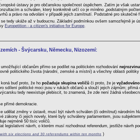
Evropské ústavy je pro občanskou společnost úspěchem. Zatím je však ustan
konzultacím a schválen, který konkrétně určí co je míněno „podstatným počt
vrhů a právo na odvolání v případě jejich zamítnutí. Podstatné pro skutečné
 se tedy ukáže až v budoucnu. Základní podmínkou ovšem samozřejmě je ús
nky
Europetition - a citizen's initiative for Europe
.
 zemích - Švýcarsku, Německu, Nizozemí:
e umožňující občanům přímo se podílet na politickém rozhodování
nejrozvinu
rovně politického života (národní, zemské a místní) a všechny oblasti politik
 koná buď proto, že ho
požaduje skupina voličů
či proto, že je
vyžadováno
pro sdílení politické moci jsou v rukách občanů a slouží jejich zájmům; přím
carsku tedy neexistuje plebiscit, to znamená, že zde není žádná všeobecná 
 se přímé demokracie.
hce udělat změny v ústavě, musí být návrh schválen (či odmítnut) národním h
vé zákony či jejich novely, které byly schváleny parlamentem, jsou subjektem
duje nejméně 50 tisíc voličů.
t legislativní návrh, o kterém musí rozhodnout referendum, jestliže návrh pod
)
 with six elections and 30 referendums within ten months