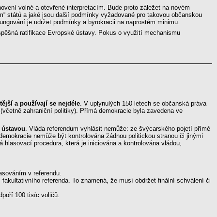
ovení volné a otevřené interpretacím. Bude proto záležet na novém
em“ států a jaké jsou další podmínky vyžadované pro takovou občanskou
 fungování je udržet podmínky a byrokracii na naprostém minimu.
pěšná ratifikace Evropské ústavy. Pokus o využití mechanismu
tější a používají se nejdéle
. V uplynulých 150 letech se občanská práva
y (včetně zahraniční politiky). Přímá demokracie byla zavedena ve
 ústavou
. Vláda referendum vyhlásit nemůže: ze švýcarského pojetí přímé
á demokracie nemůže být kontrolována žádnou politickou stranou či jinými
hlasovací procedura, která je iniciována a kontrolována vládou,
lasováním v referendu.
 fakultativního referenda. To znamená, že musí obdržet finální schválení či
poří 100 tisíc voličů.