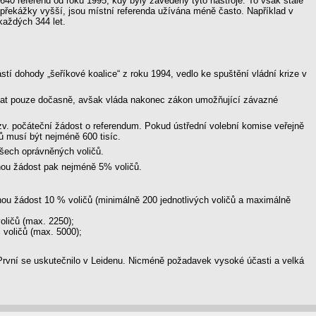
0 referend od roku 1995, kdy byly zavedeny tyto nástroje. To však stále
překážky vyšší, jsou místní referenda užívána méně často. Například v
každých 344 let.
stí dohody „šeříkové koalice“ z roku 1994, vedlo ke spuštění vládní krize v
vat pouze dočasně, avšak vláda nakonec zákon umožňující závazné
 tzv. počáteční žádost o referendum. Pokud ústřední volební komise veřejně
ů musí být nejméně 600 tisíc.
všech oprávněných voličů.
nou žádost pak nejméně 5% voličů.
nou žádost 10 % voličů (minimálně 200 jednotlivých voličů a maximálně
oličů (max. 2250);
 voličů (max. 5000);
První se uskutečnilo v Leidenu. Nicméně požadavek vysoké účasti a velká