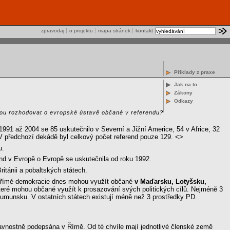
zpravodaj
o projektu
mapa stránek
kontakt
Příklady z praxe
Jak na to
Zákony
Odkazy
dou rozhodovat o evropské ústavě občané v referendu?
991 až 2004 se 85 uskutečnilo v Severní a Jižní Americe, 54 v Africe, 32
 V předchozí dekádě byl celkový počet referend pouze 129. <>
u.
end v Evropě o Evropě se uskutečnila od roku 1992.
tánii a pobaltských státech.
 přímé demokracie dnes mohou využít občané
v Maďarsku, Lotyšsku,
 které mohou občané využít k prosazování svých politických cílů. Nejméně 3
 Rumunsku. V ostatních státech existují méně než 3 prostředky PD.
lavnostně podepsána v Římě. Od té chvíle mají jednotlivé členské země