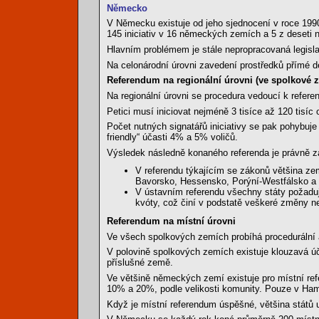
Německo
V Německu existuje od jeho sjednocení v roce 1990 
145 iniciativ v 16 německých zemích a 5 z deseti
Hlavním problémem je stále nepropracovaná legisla
Na celonárodní úrovni zavedení prostředků přímé d
Referendum na regionální úrovni (ve spolkové 
Na regionální úrovni se procedura vedoucí k referen
Petici musí iniciovat nejméně 3 tisíce až 120 tisíc
Počet nutných signatářů iniciativy se pak pohybuj
friendly“ účasti 4% a 5% voličů.
Výsledek následně konaného referenda je právně zá
V referendu týkajícím se zákonů většina z
Bavorsko, Hessensko, Porýní-Westfálsko a 
V ústavním referendu všechny státy požaduj
kvóty, což činí v podstatě veškeré změny ne
Referendum na místní úrovni
Ve všech spolkových zemích probíhá procedurální 
V polovině spolkových zemích existuje klouzavá úča
příslušné země.
Ve většině německých zemí existuje pro místní re
10% a 20%, podle velikosti komunity. Pouze v Hambu
Když je místní referendum úspěšné, většina států 