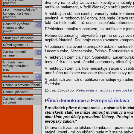
dva roky na to, aby Ústavu ratifikovaly a umožnily 
prostředí
ratifikuje parlament, v řadě členských států probě
SEA – Posuzování vlivů
V některých státech existují varianty nebo kombin
koncepcí na životní
prostředí
povinné. V rozhodování o tom, zda bude ústavu rati
fakt, že tolik států – až deset - uspořádá referen
Účast při vydávání
integrovaného
Přehlednou tabulku s popisem, jak ratifikace v jed
povolení
Referenda umožňují obyvatelům přímo se vyslovit o
Strategické plánování
nepředvídatelné. Roli hraje organizovanost kampan
Místní Agenda 21
Všeobecné hlasování o evropské ústavní smlouvě se
Lucembursko, Nizozemsko, Polsko, Portugalsko a V
Žaloba a trestní
oznámení
V některých zemích, např. Španělsku, Lucemburs
tedy ještě ratifikovat národní parlamenty příslušn
Ombudsman -
Veřejný ochránce
V některých zemích, kde neexistuje zákon o všeobe
práv
umožněna ratifikace evropské ústavní smlouvy ref
Aarhuská úmluva
V ostatních zemích o ratifikaci rozhoduje výhradn
Švédsko.
Územní a stavební řízení
(
Zdroj: Euroskop:
Referenda a ratifikace evropské
Územní plánování
Založení občanského
Přímá demokracie a Evropská ústava
sdružení
Prostředek přímé demokracie – občanská iniciat
členských států se může ujmout iniciativy a vy
aktu Unie pro účely provedení Ústavy. Postup a
evropský zákon.“
Ústava řadí zastupitelskou demokracii - pravomoci 
stejné úrovni - milion občanů bude mít stejné práv