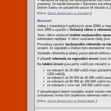
V Německu se každý rok koná průměrně 200 místních
znamená, že každá komunita v Bavorsku má referen
Dolním Sasku se uskutečnilo pouze 54 iniciativ a 
(
)
Zdroj:
Direct democracy in Germany
Nizozemí
Jedna z holandských politických stran (D66) si stan
roce 1999 a vyústilo v
Dočasný zákon o referendu
Tento zákon ustanovil
institut nezávazného oprav
referendum nepřijala. V rámci současné vlády jsou
Procedura vypsání
nezávazného referenda na ná
oznámí, že signatářů o žádost bylo dostatečné mno
Výsledek referenda je platný pouze pokud většina 
V případě
referenda na regionální úrovni
musí ini
Na
lokální úrovni
jsou počty voličů pro iniciační 
ve městech do 20 000 voličů musí počáteční
1250 voličů);
ve městech od 20 000 do 40 000 voličů musí
ve městech od 40 000 do 100 000 voličů mus
ve městech s více než 100 000 voličů musí 
V devadesátých letech minulého století mnoho mě
schvalovací kvóta činí úspěšnost referenda velmi 
(
)
Zdroj:
Direct democracy in Netherlands