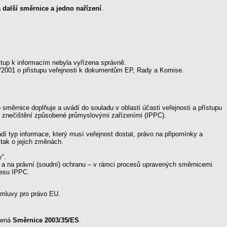
 další směrnice a jedno nařízení
.
ístup k informacím nebyla vyřízena správně.
9/2001 o přístupu veřejnosti k dokumentům EP, Rady a Komise.
o směrnice doplňuje a uvádí do souladu v oblasti účasti veřejnosti a přístupu
ole znečištění způsobené průmyslovými zařízeními (IPPC).
ádí typ informace, který musí veřejnost dostat, právo na připomínky a
 tak o jejich změnách.
y“.
ní a na právní (soudní) ochranu – v rámci procesů upravených směrnicemi
cesu IPPC.
 úmluvy pro právo EU.
edená
Směrnice 2003/35/ES
.