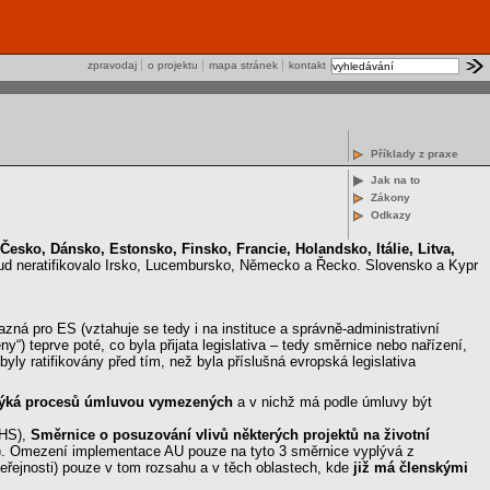
zpravodaj
o projektu
mapa stránek
kontakt
Příklady z praxe
Jak na to
Zákony
Odkazy
 Česko, Dánsko, Estonsko, Finsko, Francie, Holandsko, Itálie, Litva,
ud neratifikovalo Irsko, Lucembursko, Německo a Řecko. Slovensko a Kypr
ná pro ES (vztahuje se tedy i na instituce a správně-administrativní
) teprve poté, co byla přijata legislativa – tedy směrnice nebo nařízení,
ly ratifikovány před tím, než byla příslušná evropská legislativa
se týká procesů úmluvou vymezených
a v nichž má podle úmluvy být
EHS),
Směrnice o posuzování vlivů některých projektů na životní
). Omezení implementace AU pouze na tyto 3 směrnice vyplývá z
veřejnosti) pouze v tom rozsahu a v těch oblastech, kde
již má členskými