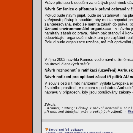
Právo přístupu k soudům za určitých podmínek dá
Návrh Směrnice o přístupu k právní ochraně v čl
Pokud bude návrh přijat, bude se vztahovat i na p
veřejnosti přístup k soudům, aby mohla napadat pro
zainteresovaná, nebo že namítá zásah do práva, po
Uznané environmentální organizace
– v návrhu j
namítaly zásah do práva. Návrh pak stanoví 4 konkr
odpovídající organizační strukturu pro zajištění re
Pokud bude organizace uznána, má mít oprávnění pod
V říjnu 2003 navrhla Komise vedle návrhu Směrni
na úrovni členských států:
Návrh rozhodnutí o ratifikaci (uzavření) Aarh
Návrh nařízení pro aplikaci zásad tří pilířů AU 
V souvislosti s tímto nařízením vydala Evropská 
životního prostředí, v rozporu s podstatou Aarhu
nápravu v případech, kdy jsou porušovány zákony o
Zdroje:
- Krämer, Ludwig: Přístup k právní ochraně v zálež
při ochraně lidských práv a veřejných zájmů). -
Eko
Související odkazy
: