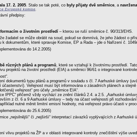
la 17. 2. 2005
. Stalo se tak poté, co
byly přijaty dvě směrnice
, a
navržena
nce Evropské komise
.
rávní předpisy:
nformacím o životním prostředí
– kterou se ruší směrnice č. 90/313/EHS.
í, že žadatel se může obrátit na soud, pokud se domnívá, že jeho žádost o př
pu k dokumentům, které spravuje Komise, EP a Rada – jde o Nařízení č. 104
mplementována do 14.2.2005)
orbě různých plánů a programů
, které se vztahují k životnímu prostředí. Tat
ivu projektů na životní prostředí (EIA) a směrnici 96/61 o integrované kontr
ost“.
váření dokumentů typu plánů a programů v souladu s čl. 7 Aarhuské úmluvy (uv
ní účastenství). Veřejnost musí být informována o zásadních plánech a stejně
dotčená) veřejnost“ pro účely „směrnice EIA“.
nice IPPC“ přičemž vždy vychází ze znění článků 2.4. a 2.5. „Aarhuské úmluv
edevším z čl. 6 a 9 Aarhuské úmluvy – tedy na účast veřejnosti při rozhodová
příklad nutné měnit limitní emisní hodnoty, má veřejnost právo účasti v pro
mplementována do 25.6.2005)
ice „nejsilnější“ či „nejširší“ interpretací závazků vyplývajících z Aarhuské
ení vlivu projektů na ŽP a v oblasti integrované kontroly znečištění výše uv