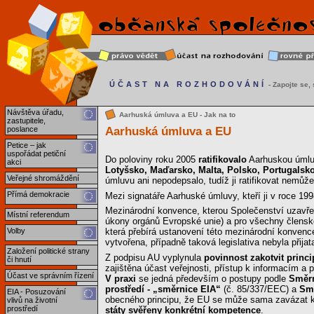
ÚČAST NA ROZHODOVÁNÍ
- Zapojte se, s
Návštěva úřadu,
Aarhuská úmluva a EU - Jak na to
zastupitele,
Aarhuská úmluva a EU
poslance
Petice – jak
uspořádat petiční
Do poloviny roku 2005
ratifikovalo
Aarhuskou úmlu
akci
Lotyšsko, Maďarsko, Malta, Polsko, Portugalsko
Veřejné shromáždění
úmluvu ani nepodepsalo, tudíž ji ratifikovat nemůže
Přímá demokracie
Mezi signatáře Aarhuské úmluvy, kteří ji v roce 19
Mezinárodní konvence, kterou Společenství uzavře, 
Místní referendum
úkony orgánů Evropské unie) a pro všechny členské 
Volby
která přebírá ustanovení této mezinárodní konvence
vytvořena, případně taková legislativa nebyla přijata 
Založení politické strany
Z podpisu AU vyplynula
povinnost zakotvit princ
či hnutí
zajištěna účast veřejnosti, přístup k informacím a 
Účast ve správním řízení
V praxi
se jedná především o postupy podle
Směrn
prostředí - „směrnice EIA“
(č. 85/337/EEC) a
Smě
EIA - Posuzování
obecného principu, že EU se může sama zavázat k p
vlivů na životní
prostředí
státy svěřeny konkrétní kompetence
.