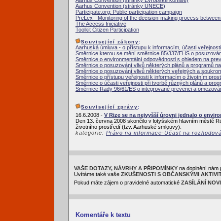
Aarhus Convention (stránky Evropské komise)
Aarhus Convention (stránky UNECE)
Participate.org: Public participation campaign
PreLex - Monitoring of the decision-making process between i
The Access Iniciative
Toolkit Citizen Participation
Související zákony
:
Aarhuská úmluva - o přístupu k informacím, účasti veřejnosti
Směrnice kterou se mění směrnice 85/337/EHS o posuzování 
Směrnice o environmentální odpovědnosti s ohledem na pre
Směrnice o posuzování vlivů některých plánů a programů na 
Směrnice o posuzování vlivů některých veřejných a soukrom
Směrnice o přístupu veřejnosti k informacím o životním prost
Směrnice o účasti veřejnosti při tvorbě různých plánů a prog
Směrnice Rady 96/61/ES o integrované prevenci a omezován
Související zprávy
:
16.6.2008 -
V Rize se na nejvyšší úrovni jednalo o envir
Den 13. června 2008 skončilo v lotyšském hlavním městě Ri
životního prostředí (tzv. Aarhuské smlouvy).
kategorie:
Právo na informace-Účast na rozhodov
VAŠE DOTAZY, NÁVRHY A PŘIPOMÍNKY
na doplnění nám 
Uvítáme také vaše
ZKUŠENOSTI S OBČANSKÝMI AKTIVI
Pokud máte zájem o pravidelné automatické
ZASÍLÁNÍ NOV
Komentáře k textu