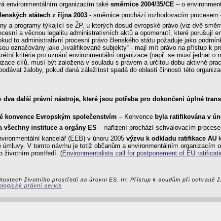
vá environmentálním organizacím také
směrnice 2004/35/CE
– o environment
enských státech z října 2003
- směrnice prochází rozhodovacím procesem
lány a programy týkající se ŽP, u kterých dosud evropské právo (viz dvě smě
cesní a věcnou legalitu administrativních aktů a opomenutí, které porušují e
kud to administrativní procesní právo členského státu požaduje jako podmín
sou označovány jako „kvalifikované subjekty“ - mají mít právo na přístup k 
étní kritéria pro uznání environmentální organizace (např. se musí jednat o 
alizace cílů, musí být založena v souladu s právem a určitou dobu aktivně pr
ávat žaloby, pokud daná záležitost spadá do oblasti činnosti této organizace
ce
dva další právní nástroje, které jsou potřeba pro dokončení úplné tr
uské konvence Evropským společenstvím
– Konvence
byla ratifikována v ú
na všechny instituce a orgány ES
– nařízení prochází schvalovacím proces
environmentální kancelář (EEB) v únoru 2005
výzvu k odkladu ratifikace AU
k
ské úmluvy. V tomto návrhu je totiž občanům a environmentálním organizací
 životním prostředí. (
Environmentalists call for postponement of EU ratificat
itostech životního prostředí na úrovni ES. In: Přístup k soudům při ochraně ž
logický právní servis