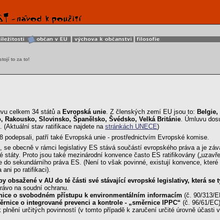
tojí to za to!
vu celkem 34 států a
Evropská unie
. Z členských zemí EU jsou to:
Belgie,
, Rakousko, Slovinsko, Španělsko, Švédsko, Velká Británie
. Úmluvu dos
. (Aktuální stav ratifikace najdete na
stránkách UNECE
)
98 podepsali, patří také Evropská unie - prostřednictvím Evropské komise.
se obecně v rámci legislativy ES stává součástí evropského práva a je závaz
státy. Proto jsou také mezinárodní konvence často ES ratifikovány („uzavřeny“
 do sekundárního práva ES. (Není to však povinné, existují konvence, které by
ani po ratifikaci).
ipy obsažené v AU do té části své stávající evropské legislativy, která 
právo na soudní ochranu.
ice o svobodném přístupu k environmentálním informacím
(č. 90/313/
rnice o integrované prevenci a kontrole - „směrnice IPPC“
(č. 96/61/EC
lnění určitých povinností (v tomto případě k zaručení určité úrovně účasti 