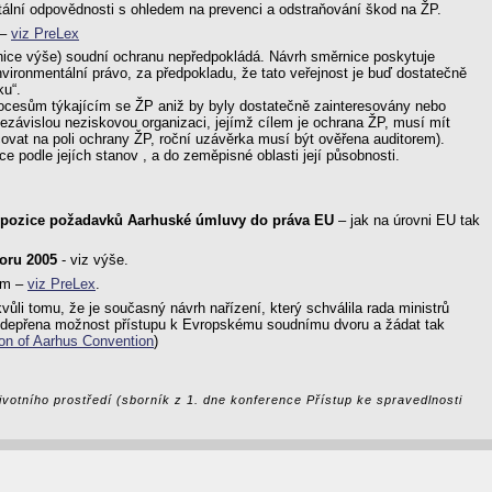
ální odpovědnosti s ohledem na prevenci a odstraňování škod na ŽP.
 –
viz PreLex
rnice výše) soudní ochranu nepředpokládá. Návrh směrnice poskytuje
nvironmentální právo, za předpokladu, že tato veřejnost je buď dostatečně
ku“.
procesům týkajícím se ŽP aniž by byly dostatečně zainteresovány nebo
nezávislou neziskovou organizaci, jejímž cílem je ochrana ŽP, musí mít
acovat na poli ochrany ŽP, roční uzávěrka musí být ověřena auditorem).
 podle jejích stanov , a do zeměpisné oblasti její působnosti.
anspozice požadavků Aarhuské úmluvy do práva EU
– jak na úrovni EU tak
noru 2005
- viz výše.
em –
viz PreLex
.
vůli tomu, že je současný návrh nařízení, který schválila rada ministrů
m odepřena možnost přístupu k Evropskému soudnímu dvoru a žádat tak
ion of Aarhus Convention
)
ivotního prostředí (sborník z 1. dne konference Přístup ke spravedlnosti