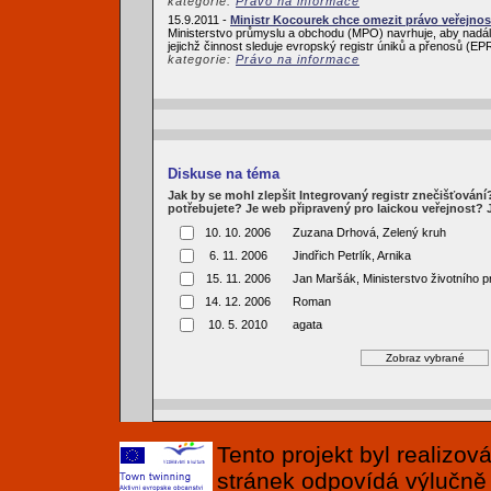
kategorie:
Právo na informace
15.9.2011 -
Ministr Kocourek chce omezit právo veřejnos
Ministerstvo průmyslu a obchodu (MPO) navrhuje, aby nadále
jejichž činnost sleduje evropský registr úniků a přenosů (
kategorie:
Právo na informace
Diskuse na téma
Jak by se mohl zlepšit Integrovaný registr znečišťován
potřebujete? Je web připravený pro laickou veřejnost?
10. 10. 2006
Zuzana Drhová, Zelený kruh
6. 11. 2006
Jindřich Petrlík, Arnika
15. 11. 2006
Jan Maršák, Ministerstvo životního p
14. 12. 2006
Roman
10. 5. 2010
agata
Tento projekt byl realizo
stránek odpovídá výlučně