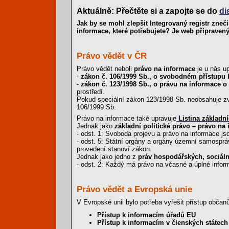
Aktuálně: Přečtěte si a zapojte se do
di
Jak by se mohl zlepšit Integrovaný registr zneč
informace, které potřebujete? Je web připraven
Právo vědět v ČR
Právo vědět neboli
právo na informace
je u nás u
-
zákon č. 106/1999 Sb., o svobodném přístupu 
-
zákon č. 123/1998 Sb., o právu na informace o
prostředí.
Pokud speciální zákon 123/1998 Sb. neobsahuje zvl
106/1999 Sb.
Právo na informace také upravuje
Listina základn
Jednak jako
základní politické právo – právo na
- odst. 1: Svoboda projevu a právo na informace js
- odst. 5: Státní orgány a orgány územní samospr
provedení stanoví zákon.
Jednak jako jedno z
práv hospodářských, sociáln
- odst. 2: Každý má právo na včasné a úplné inform
Právo vědět a Evropská unie
V Evropské unii bylo potřeba vyřešit přístup obč
Přístup k informacím úřadů EU
Přístup k informacím v členských státech