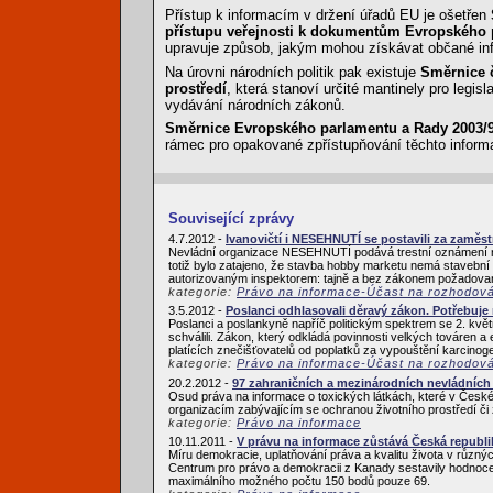
Přístup k informacím v držení úřadů EU je ošetřen
přístupu veřejnosti k dokumentům Evropského 
upravuje způsob, jakým mohou získávat občané inf
Na úrovni národních politik pak existuje
Směrnice č
prostředí
, která stanoví určité mantinely pro legisl
vydávání národních zákonů.
Směrnice Evropského parlamentu a Rady 2003/98
rámec pro opakované zpřístupňování těchto inform
Související zprávy
4.7.2012 -
Ivanovičtí i NESEHNUTÍ se postavili za zam
Nevládní organizace NESEHNUTÍ podává trestní oznámení na
totiž bylo zatajeno, že stavba hobby marketu nemá stavební
autorizovaným inspektorem: tajně a bez zákonem požadovaný
kategorie:
Právo na informace-Účast na rozhodov
3.5.2012 -
Poslanci odhlasovali děravý zákon. Potřebuje
Poslanci a poslankyně napříč politickým spektrem se 2. květ
schválili. Zákon, který odkládá povinnosti velkých továren a
platících znečišťovatelů od poplatků za vypouštění karcinoge
kategorie:
Právo na informace-Účast na rozhodov
20.2.2012 -
97 zahraničních a mezinárodních nevládních 
Osud práva na informace o toxických látkách, které v České 
organizacím zabývajícím se ochranou životního prostředí či 
kategorie:
Právo na informace
10.11.2011 -
V právu na informace zůstává Česká republi
Míru demokracie, uplatňování práva a kvalitu života v růz
Centrum pro právo a demokracii z Kanady sestavily hodnocen
maximálního možného počtu 150 bodů pouze 69.