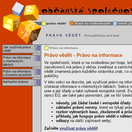
PRÁVO VĚDĚT
- Pod pokličkou není tma!
Jak využívat práva
Právo na informace
vědět
Právo vědět - Právo na informace
Právo na informace
o chemických
Ve společnosti, která si na svobodnou jen hraje, l
látkách
zasvěcenců má právo ji občas zvednout a zamícha
vědět znamená právo každého strávníka znát, co se
Právo na informace
o životním prostředí
pokličky.
Aarhuská úmluva
V této sekci se dozvíte, jak využívat právo na info
získávat informace o chemických látkách. Sekce ma
unie a její úřady a také vybrané evropské země. Ev
rámci EU, ale také jako porovnání, jak se liší čes
návody, jak žádat české i evropské úřady
základní právní normy
, které se týkají pr
rozbor vybraných kauz, zkušeností a pr
příklady, jak funguje právo vědět v někt
odkazy
na další zajímavé weby;
Začněte
využívat práva vědět
!