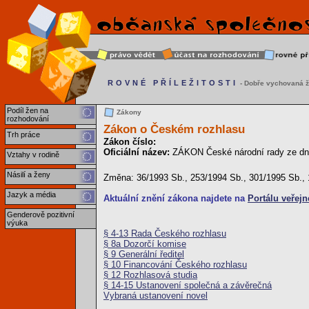
ROVNÉ PŘÍLEŽITOSTI
- Dobře vychovaná ž
Podíl žen na
Zákony
rozhodování
Zákon o Českém rozhlasu
Trh práce
Zákon číslo:
Oficiální název:
ZÁKON České národní rady ze dne
Vztahy v rodině
Násilí a ženy
Změna: 36/1993 Sb., 253/1994 Sb., 301/1995 Sb., 
Jazyk a média
Aktuální znění zákona najdete na
Portálu veřejn
Genderově pozitivní
výuka
§ 4-13 Rada Českého rozhlasu
§ 8a Dozorčí komise
§ 9 Generální ředitel
§ 10 Financování Českého rozhlasu
§ 12 Rozhlasová studia
§ 14-15 Ustanovení společná a závěrečná
Vybraná ustanovení novel