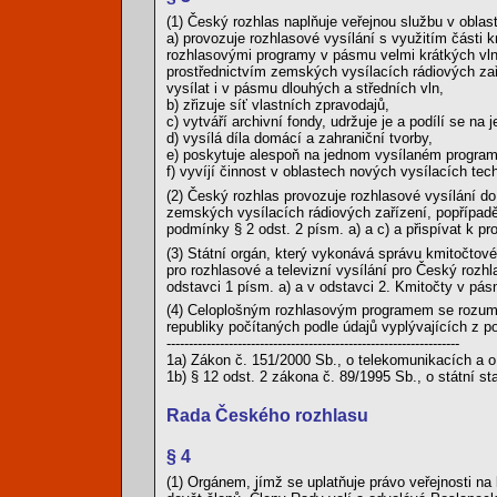
(1) Český rozhlas naplňuje veřejnou službu v oblas
a) provozuje rozhlasové vysílání s využitím části
rozhlasovými programy v pásmu velmi krátkých vln 
prostřednictvím zemských vysílacích rádiových zař
vysílat i v pásmu dlouhých a středních vln,
b) zřizuje síť vlastních zpravodajů,
c) vytváří archivní fondy, udržuje je a podílí se na
d) vysílá díla domácí a zahraniční tvorby,
e) poskytuje alespoň na jednom vysílaném program
f) vyvíjí činnost v oblastech nových vysílacích tech
(2) Český rozhlas provozuje rozhlasové vysílání d
zemských vysílacích rádiových zařízení, popřípadě
podmínky § 2 odst. 2 písm. a) a c) a přispívat k p
(3) Státní orgán, který vykonává správu kmitočtov
pro rozhlasové a televizní vysílání pro Český roz
odstavci 1 písm. a) a v odstavci 2. Kmitočty v pás
(4) Celoplošným rozhlasovým programem se rozumí
republiky počítaných podle údajů vyplývajících z po
------------------------------------------------------------------
1a) Zákon č. 151/2000 Sb., o telekomunikacích a 
1b) § 12 odst. 2 zákona č. 89/1995 Sb., o státní st
Rada Českého rozhlasu
§ 4
(1) Orgánem, jímž se uplatňuje právo veřejnosti n