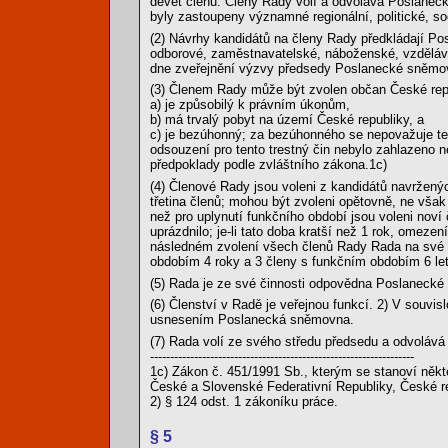
devět členů. Členy Rady volí a odvolává Poslanec
byly zastoupeny významné regionální, politické, soc
(2) Návrhy kandidátů na členy Rady předkládají Pos
odborové, zaměstnavatelské, náboženské, vzdělávac
dne zveřejnění výzvy předsedy Poslanecké sněm
(3) Členem Rady může být zvolen občan České repu
a) je způsobilý k právním úkonům,
b) má trvalý pobyt na území České republiky, a
c) je bezúhonný; za bezúhonného se nepovažuje te
odsouzení pro tento trestný čin nebylo zahlazeno n
předpoklady podle zvláštního zákona.1c)
(4) Členové Rady jsou voleni z kandidátů navrženýc
třetina členů; mohou být zvoleni opětovně, ne vša
než pro uplynutí funkčního období jsou voleni noví
uprázdnilo; je-li tato doba kratší než 1 rok, omeze
následném zvolení všech členů Rady Rada na své p
obdobím 4 roky a 3 členy s funkčním obdobím 6 let
(5) Rada je ze své činnosti odpovědna Poslaneck
(6) Členství v Radě je veřejnou funkcí. 2) V souvi
usnesením Poslanecká sněmovna.
(7) Rada volí ze svého středu předsedu a odvolává
------------------------------------------------------------------
1c) Zákon č. 451/1991 Sb., kterým se stanoví někt
České a Slovenské Federativní Republiky, České re
2) § 124 odst. 1 zákoníku práce.
§ 5