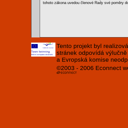
tohoto zákona uvedou členové Rady své poměry do
Tento projekt byl realizo
stránek odpovídá výlučně
a Evropská komise neodpov
©2003 - 2006
Econnect
w