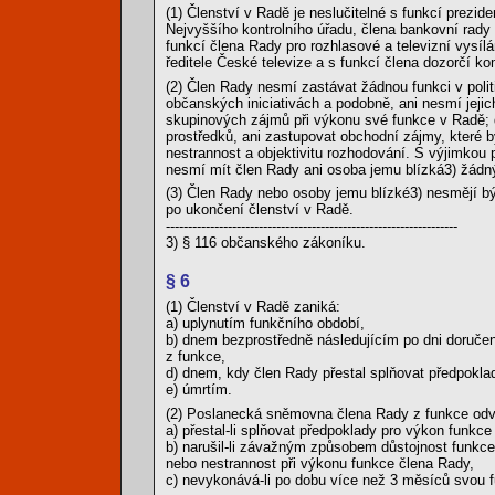
(1) Členství v Radě je neslučitelné s funkcí prezid
Nejvyššího kontrolního úřadu, člena bankovní rady 
funkcí člena Rady pro rozhlasové a televizní vysíl
ředitele České televize a s funkcí člena dozorčí 
(2) Člen Rady nesmí zastávat žádnou funkci v poli
občanských iniciativách a podobně, ani nesmí jeji
skupinových zájmů při výkonu své funkce v Radě; 
prostředků, ani zastupovat obchodní zájmy, které 
nestrannost a objektivitu rozhodování. S výjimkou
nesmí mít člen Rady ani osoba jemu blízká3) žádn
(3) Člen Rady nebo osoby jemu blízké3) nesmějí b
po ukončení členství v Radě.
------------------------------------------------------------------
3) § 116 občanského zákoníku.
§ 6
(1) Členství v Radě zaniká:
a) uplynutím funkčního období,
b) dnem bezprostředně následujícím po dni doruč
z funkce,
d) dnem, kdy člen Rady přestal splňovat předpokla
e) úmrtím.
(2) Poslanecká sněmovna člena Rady z funkce odv
a) přestal-li splňovat předpoklady pro výkon funkc
b) narušil-li závažným způsobem důstojnost funkce 
nebo nestrannost při výkonu funkce člena Rady,
c) nevykonává-li po dobu více než 3 měsíců svou f