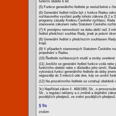
funkční období 6 let.
(5) Funkce generálního ředitele je neslučitelná s č
(6) Generální ředitel může být z funkce Radou odvo
rozhlasového vysílání podle tohoto zákona (§ 2 a 3
programy zásady Kodexu Českého rozhlasu. Rada odvo
stanovené zákonem nebo Statutem Českého rozhlas
(7) K pronájmu nemovitostí na dobu delší než 3 měs
ředitel předchozí souhlas Rady, jinak je právní úko
(8) Generální ředitel s předchozím souhlasem Rady 
krajů.
(9) V případech stanovených Statutem Českého roz
projednání s Radou.
(10) Ředitelé rozhlasových studií a osoby uvedené 
(11) Jestliže se generální ředitel funkce vzdá nebo 
funkčního období nebo v důsledku jeho úmrtí, Rada 
vykonává funkci generálního ředitele do doby jmen
nejpozději do 3 měsíců ode dne, kdy se uvolní funk
(12) Na prozatímního ředitele se vztahují obdobně 
------------------------------------------------------------------
3c) Například zákon č. 468/1991 Sb., o provozování
Sb., o regulaci reklamy a o změně a doplnění zákon
pozdějších předpisů, ve znění pozdějších předpisů.
§ 9a
zrušen