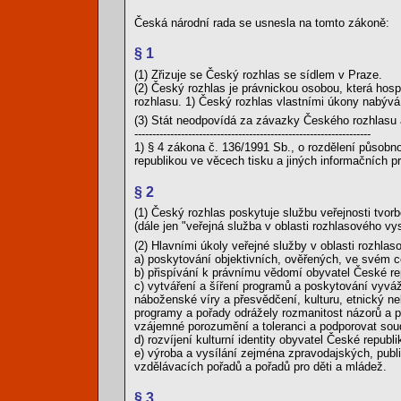
Česká národní rada se usnesla na tomto zákoně:
§ 1
(1) Zřizuje se Český rozhlas se sídlem v Praze.
(2) Český rozhlas je právnickou osobou, která ho
rozhlasu. 1) Český rozhlas vlastními úkony nabývá
(3) Stát neodpovídá za závazky Českého rozhlasu 
------------------------------------------------------------------
1) § 4 zákona č. 136/1991 Sb., o rozdělení působ
republikou ve věcech tisku a jiných informačních p
§ 2
(1) Český rozhlas poskytuje službu veřejnosti tvo
(dále jen "veřejná služba v oblasti rozhlasového vys
(2) Hlavními úkoly veřejné služby v oblasti rozhla
a) poskytování objektivních, ověřených, ve svém 
b) přispívání k právnímu vědomí obyvatel České re
c) vytváření a šíření programů a poskytování vyvá
náboženské víry a přesvědčení, kulturu, etnický ne
programy a pořady odrážely rozmanitost názorů a po
vzájemné porozumění a toleranci a podporovat soudr
d) rozvíjení kulturní identity obyvatel České repub
e) výroba a vysílání zejména zpravodajských, pub
vzdělávacích pořadů a pořadů pro děti a mládež.
§ 3