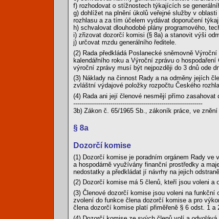
f) rozhodovat o stížnostech týkajících se generálníh
g) dohlížet na plnění úkolů veřejné služby v oblas
rozhlasu a za tím účelem vydávat doporučení týkaj
h) schvalovat dlouhodobé plány programového, tec
i) zřizovat dozorčí komisi (§ 8a) a stanovit výši o
j) určovat mzdu generálního ředitele.
(2) Rada předkládá Poslanecké sněmovně Výroční z
kalendářního roku a Výroční zprávu o hospodaření 
výroční zprávy musí být nejpozději do 3 dnů ode 
(3) Náklady na činnost Rady a na odměny jejích čle
zvláštní výdajové položky rozpočtu Českého rozhlas
(4) Rada ani její členové nesmějí přímo zasahovat 
------------------------------------------------------------------
3b) Zákon č. 65/1965 Sb., zákoník práce, ve znění
§ 8a
Dozorčí komise
(1) Dozorčí komise je poradním orgánem Rady ve v
a hospodárně využívány finanční prostředky a maj
nedostatky a předkládat jí návrhy na jejich odstraně
(2) Dozorčí komise má 5 členů, kteří jsou voleni a 
(3) Členové dozorčí komise jsou voleni na funkční o
zvolení do funkce člena dozorčí komise a pro výkon
člena dozorčí komise platí přiměřeně § 6 odst. 1 a 
(4) Dozorčí komise ze svých členů volí a odvolává