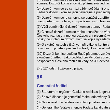
komise. Dozorčí komise rovněž přijímá svůj jednací
(5) Dozorčí komise se schází vždy, požádají-li o 
Jednání dozorčí komise jsou neveřejná a předsedají
(6) Dozorčí komise je schopna se usnášet za příto
hlasů přítomných členů, v případě rovnosti hlasů r
(7) Výši odměn členů dozorčí komise stanoví Rada
(8) Členové dozorčí komise mohou nahlížet do vše
Českého rozhlasu a mohou požadovat i písemná vy
poskytnout členům dozorčí komise kopie vyžádaný
(9) O skutečnostech zjištěných při výkonu kontroly
povinnosti zproštěni předsedou Rady. Povinnost mlč
(10) Dozorčí komise podává Radě písemnou zprávu 
skončení čtvrtletí. Jako podklad pro Výroční zprá
hospodaření Českého rozhlasu vždy do 30. června 
------------------------------------------------------------------
2) § 124 odst. 1 zákoníku práce.
§ 9
Generální ředitel
(1) Statutárním orgánem Českého rozhlasu je generá
(2) Ze své činnosti je generální ředitel odpovědný 
(3) Na generálního ředitele se vztahují ustanovení 
(4) Generálního ředitele jmenuje Rada z kandidátů 