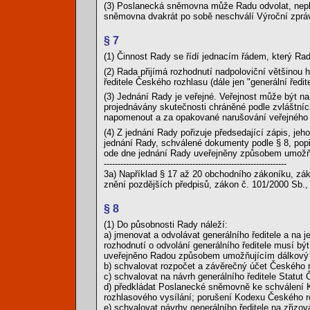
(3) Poslanecká sněmovna může Radu odvolat, nepl
sněmovna dvakrát po sobě neschválí Výroční zpráv
§ 7
(1) Činnost Rady se řídí jednacím řádem, který Rad
(2) Rada přijímá rozhodnutí nadpoloviční většinou
ředitele Českého rozhlasu (dále jen "generální ředi
(3) Jednání Rady je veřejné. Veřejnost může být na
projednávány skutečnosti chráněné podle zvláštníc
napomenout a za opakované narušování veřejného j
(4) Z jednání Rady pořizuje předsedající zápis, je
jednání Rady, schválené dokumenty podle § 8, popř
ode dne jednání Rady uveřejněny způsobem umožňu
------------------------------------------------------------------
3a) Například § 17 až 20 obchodního zákoníku, zá
znění pozdějších předpisů, zákon č. 101/2000 Sb.,
§ 8
(1) Do působnosti Rady náleží:
a) jmenovat a odvolávat generálního ředitele a na j
rozhodnutí o odvolání generálního ředitele musí bý
uveřejněno Radou způsobem umožňujícím dálkový 
b) schvalovat rozpočet a závěrečný účet Českého r
c) schvalovat na návrh generálního ředitele Statut
d) předkládat Poslanecké sněmovně ke schválení K
rozhlasového vysílání; porušení Kodexu Českého ro
e) schvalovat návrhy generálního ředitele na zřizov