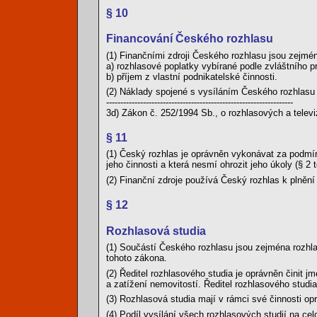
§ 10
Financování Českého rozhlasu
(1) Finančními zdroji Českého rozhlasu jsou zejmé
a) rozhlasové poplatky vybírané podle zvláštního p
b) příjem z vlastní podnikatelské činnosti.
(2) Náklady spojené s vysíláním Českého rozhlasu p
------------------------------------------------------------------
3d) Zákon č. 252/1994 Sb., o rozhlasových a televi
§ 11
(1) Český rozhlas je oprávněn vykonávat za podmí
jeho činnosti a která nesmí ohrozit jeho úkoly (§ 2 
(2) Finanční zdroje používá Český rozhlas k plnění
§ 12
Rozhlasová studia
(1) Součástí Českého rozhlasu jsou zejména rozhlas
tohoto zákona.
(2) Ředitel rozhlasového studia je oprávněn činit 
a zatížení nemovitostí. Ředitel rozhlasového studi
(3) Rozhlasová studia mají v rámci své činnosti op
(4) Podíl vysílání všech rozhlasových studií na cel