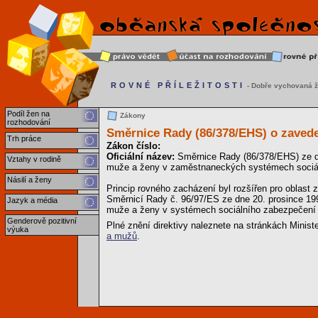
ROVNÉ PŘÍLEŽITOSTI
- Dobře vychovaná ž
Podíl žen na
Zákony
rozhodování
Směrnice Rady (86/378/EHS) o zaved
Trh práce
Zákon číslo:
Oficiální název:
Směrnice Rady (86/378/EHS) ze d
Vztahy v rodině
muže a ženy v zaměstnaneckých systémech sociá
Násilí a ženy
Princip rovného zacházení byl rozšířen pro oblast
Směrnicí Rady č. 96/97/ES ze dne 20. prosince 1
Jazyk a média
muže a ženy v systémech sociálního zabezpečení
Genderově pozitivní
Plné znění direktivy naleznete na stránkách Minist
výuka
a mužů
.