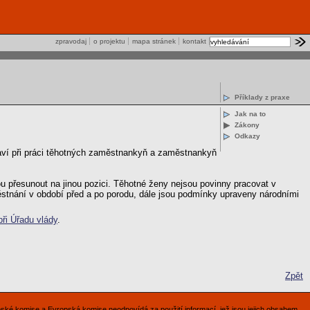
zpravodaj
o projektu
mapa stránek
kontakt
Příklady z praxe
Jak na to
Zákony
Odkazy
raví při práci těhotných zaměstnankyň a zaměstnankyň
nou přesunout na jinou pozici. Těhotné ženy nejsou povinny pracovat v
stnání v období před a po porodu, dále jsou podmínky upraveny národními
ři Úřadu vlády
.
Zpět
pské komise a Evropská komise neodpovídá za použití informací, jež jsou jejich obsahem.