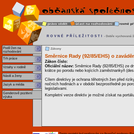
ROVNÉ PŘÍLEŽITOSTI
- Dobře vychovaná ž
Podíl žen na
Zákony
rozhodování
Směrnice Rady (92/85/EHS) o zaváděn
Trh práce
Zákon číslo:
Oficiální název:
Směrnice Rady (92/85/EHS) ze dne
Vztahy v rodině
krátce po porodu nebo kojících zaměstnankyň (des
Násilí a ženy
Cílem direktivy je ochrana těhotných žen před rizik
nočních hodinách a v období bezprostředně po por
Jazyk a média
legislativami.
Genderově pozitivní
Kompletní verze direktiv je možné získat na portál
výuka
Tento projekt byl realizován za finanční podpory 