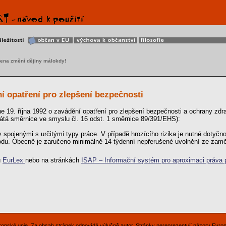
ena změní dějiny málokdy!
í opatření pro zlepšení bezpečnosti
 19. října 1992 o zavádění opatření pro zlepšení bezpečnosti a ochrany zd
átá směrnice ve smyslu čl. 16 odst. 1 směrnice 89/391/EHS):
y spojenými s určitými typy práce. V případě hrozícího rizika je nutné dotyč
odu. Obecně je zaručeno minimálně 14 týdenní nepřerušené uvolnění ze zamě
u
EurLex
nebo na stránkách
ISAP – Informační systém pro aproximaci práva p
Evropské unie. Za obsah stránek odpovídá výlučně autor. Stránky nereprezentují názory Evro