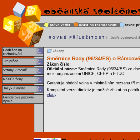
ROVNÉ PŘÍLEŽITOSTI
- Dobře vychovaná ž
Podíl žen na
Zákony
rozhodování
Směrnice Rady (96/34/ES) o Rámcové
Trh práce
Zákon číslo:
Oficiální název:
Směrnice Rady (96/34/ES) ze dne
Vztahy v rodině
mezi organizacemi UNICE, CEEP a ETUC
Násilí a ženy
Garantuje období volna v minimálním rozsahu tří mě
Jazyk a média
Kompletní verze direktiv je možné získat na portál
vlády
.
Genderově pozitivní
výuka