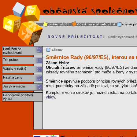
ROVNÉ PŘÍLEŽITOSTI
- Dobře vychovaná ž
Podíl žen na
Zákony
rozhodování
Směrnice Rady (96/97/ES), kterou se
Trh práce
Zákon číslo:
Oficiální název:
Směrnice Rady (96/97/ES) ze dne 
Vztahy v rodině
zásady rovného zacházení pro muže a ženy v syst
Násilí a ženy
Směrnice upevňuje podporu principu rovných příleži
resp. podmínky na základě pohlaví, to se týká nap
Jazyk a média
Kompletní verze direktiv je možné získat na portál
Genderově pozitivní
vlády
.
výuka