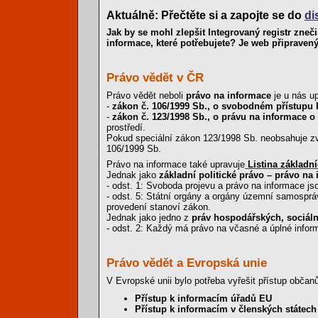
Aktuálně: Přečtěte si a zapojte se do
di
Jak by se mohl zlepšit Integrovaný registr zneč
informace, které potřebujete? Je web připraven
Právo vědět v ČR
Právo vědět neboli
právo na informace
je u nás u
-
zákon č. 106/1999 Sb., o svobodném přístupu 
-
zákon č. 123/1998 Sb., o právu na informace o
prostředí.
Pokud speciální zákon 123/1998 Sb. neobsahuje zvl
106/1999 Sb.
Právo na informace také upravuje
Listina základn
Jednak jako
základní politické právo – právo na
- odst. 1: Svoboda projevu a právo na informace js
- odst. 5: Státní orgány a orgány územní samospr
provedení stanoví zákon.
Jednak jako jedno z
práv hospodářských, sociáln
- odst. 2: Každý má právo na včasné a úplné inform
Právo vědět a Evropská unie
V Evropské unii bylo potřeba vyřešit přístup obč
Přístup k informacím úřadů EU
Přístup k informacím v členských státech