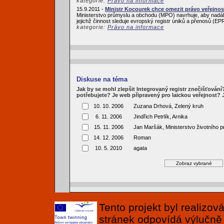
kategorie:
Právo na informace
15.9.2011 -
Ministr Kocourek chce omezit právo veřejnos
Ministerstvo průmyslu a obchodu (MPO) navrhuje, aby nadále
jejichž činnost sleduje evropský registr úniků a přenosů (
kategorie:
Právo na informace
Diskuse na téma
Jak by se mohl zlepšit Integrovaný registr znečišťován
potřebujete? Je web připravený pro laickou veřejnost?
10. 10. 2006
Zuzana Drhová, Zelený kruh
6. 11. 2006
Jindřich Petrlík, Arnika
15. 11. 2006
Jan Maršák, Ministerstvo životního p
14. 12. 2006
Roman
10. 5. 2010
agata
Tento projekt byl realizo
stránek odpovídá výlučně