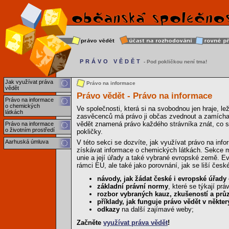
PRÁVO VĚDĚT
- Pod pokličkou není tma!
Jak využívat práva
Právo na informace
vědět
Právo vědět - Právo na informace
Právo na informace
o chemických
Ve společnosti, která si na svobodnou jen hraje, l
látkách
zasvěcenců má právo ji občas zvednout a zamícha
vědět znamená právo každého strávníka znát, co se
Právo na informace
o životním prostředí
pokličky.
Aarhuská úmluva
V této sekci se dozvíte, jak využívat právo na info
získávat informace o chemických látkách. Sekce ma
unie a její úřady a také vybrané evropské země. Ev
rámci EU, ale také jako porovnání, jak se liší čes
návody, jak žádat české i evropské úřady
základní právní normy
, které se týkají pr
rozbor vybraných kauz, zkušeností a pr
příklady, jak funguje právo vědět v někt
odkazy
na další zajímavé weby;
Začněte
využívat práva vědět
!