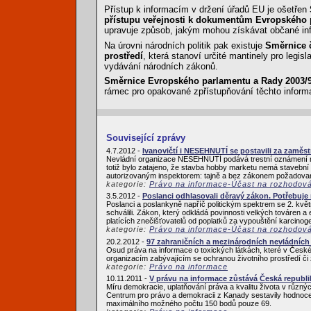
Přístup k informacím v držení úřadů EU je ošetřen
přístupu veřejnosti k dokumentům Evropského 
upravuje způsob, jakým mohou získávat občané inf
Na úrovni národních politik pak existuje
Směrnice č
prostředí
, která stanoví určité mantinely pro legisl
vydávání národních zákonů.
Směrnice Evropského parlamentu a Rady 2003/98
rámec pro opakované zpřístupňování těchto inform
Související zprávy
4.7.2012 -
Ivanovičtí i NESEHNUTÍ se postavili za zam
Nevládní organizace NESEHNUTÍ podává trestní oznámení na
totiž bylo zatajeno, že stavba hobby marketu nemá stavební
autorizovaným inspektorem: tajně a bez zákonem požadovaný
kategorie:
Právo na informace-Účast na rozhodov
3.5.2012 -
Poslanci odhlasovali děravý zákon. Potřebuje
Poslanci a poslankyně napříč politickým spektrem se 2. květ
schválili. Zákon, který odkládá povinnosti velkých továren a
platících znečišťovatelů od poplatků za vypouštění karcinoge
kategorie:
Právo na informace-Účast na rozhodov
20.2.2012 -
97 zahraničních a mezinárodních nevládních 
Osud práva na informace o toxických látkách, které v České 
organizacím zabývajícím se ochranou životního prostředí či 
kategorie:
Právo na informace
10.11.2011 -
V právu na informace zůstává Česká republi
Míru demokracie, uplatňování práva a kvalitu života v růz
Centrum pro právo a demokracii z Kanady sestavily hodnocen
maximálního možného počtu 150 bodů pouze 69.