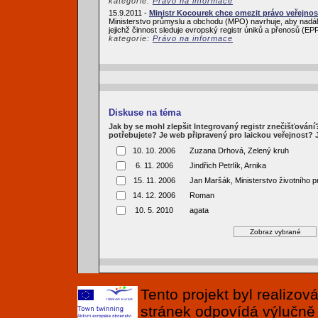
kategorie:
Právo na informace
15.9.2011 -
Ministr Kocourek chce omezit právo veřejnos
Ministerstvo průmyslu a obchodu (MPO) navrhuje, aby nadále
jejichž činnost sleduje evropský registr úniků a přenosů (
kategorie:
Právo na informace
Diskuse na téma
Jak by se mohl zlepšit Integrovaný registr znečišťován
potřebujete? Je web připravený pro laickou veřejnost?
10. 10. 2006
Zuzana Drhová, Zelený kruh
6. 11. 2006
Jindřich Petrlík, Arnika
15. 11. 2006
Jan Maršák, Ministerstvo životního p
14. 12. 2006
Roman
10. 5. 2010
agata
Tento projekt byl realizo
stránek odpovídá výlučně