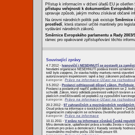
Přístup k informacím v držení úřadů EU je ošetřen
přístupu veřejnosti k dokumentům Evropského 
upravuje způsob, jakým mohou získávat občané inf
Na úrovni národních politik pak existuje
Směrnice č
prostředí
, která stanoví určité mantinely pro legisl
vydávání národních zákonů.
Směrnice Evropského parlamentu a Rady 2003/98
rámec pro opakované zpřístupňování těchto inform
Související zprávy
4.7.2012 -
Ivanovičtí i NESEHNUTÍ se postavili za zam
Nevládní organizace NESEHNUTÍ podává trestní oznámení na
totiž bylo zatajeno, že stavba hobby marketu nemá stavební
autorizovaným inspektorem: tajně a bez zákonem požadovaný
kategorie:
Právo na informace-Účast na rozhodov
3.5.2012 -
Poslanci odhlasovali děravý zákon. Potřebuje
Poslanci a poslankyně napříč politickým spektrem se 2. květ
schválili. Zákon, který odkládá povinnosti velkých továren a
platících znečišťovatelů od poplatků za vypouštění karcinoge
kategorie:
Právo na informace-Účast na rozhodov
20.2.2012 -
97 zahraničních a mezinárodních nevládních 
Osud práva na informace o toxických látkách, které v České 
organizacím zabývajícím se ochranou životního prostředí či 
kategorie:
Právo na informace
10.11.2011 -
V právu na informace zůstává Česká republi
Míru demokracie, uplatňování práva a kvalitu života v růz
Centrum pro právo a demokracii z Kanady sestavily hodnocen
maximálního možného počtu 150 bodů pouze 69.