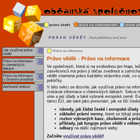
PRÁVO VĚDĚT
- Pod pokličkou není tma!
Jak využívat práva
Právo na informace
vědět
Právo vědět - Právo na informace
Právo na informace
o chemických
Ve společnosti, která si na svobodnou jen hraje, l
látkách
zasvěcenců má právo ji občas zvednout a zamícha
vědět znamená právo každého strávníka znát, co se
Právo na informace
o životním prostředí
pokličky.
Aarhuská úmluva
V této sekci se dozvíte, jak využívat právo na info
získávat informace o chemických látkách. Sekce ma
unie a její úřady a také vybrané evropské země. Ev
rámci EU, ale také jako porovnání, jak se liší čes
návody, jak žádat české i evropské úřady
základní právní normy
, které se týkají pr
rozbor vybraných kauz, zkušeností a pr
příklady, jak funguje právo vědět v někt
odkazy
na další zajímavé weby;
Začněte
využívat práva vědět
!