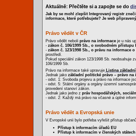
Aktuálně: Přečtěte si a zapojte se do
di
Jak by se mohl zlepšit Integrovaný registr zneč
informace, které potřebujete? Je web připraven
Právo vědět v ČR
Právo vědět neboli
právo na informace
je u nás u
-
zákon č. 106/1999 Sb., o svobodném přístupu 
-
zákon č. 123/1998 Sb., o právu na informace o
prostředí.
Pokud speciální zákon 123/1998 Sb. neobsahuje zvl
106/1999 Sb.
Právo na informace také upravuje
Listina základn
Jednak jako
základní politické právo – právo na
- odst. 1: Svoboda projevu a právo na informace js
- odst. 5: Státní orgány a orgány územní samospr
provedení stanoví zákon.
Jednak jako jedno z
práv hospodářských, sociáln
- odst. 2: Každý má právo na včasné a úplné inform
Právo vědět a Evropská unie
V Evropské unii bylo potřeba vyřešit přístup obč
Přístup k informacím úřadů EU
Přístup k informacím v členských státech