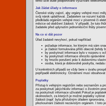
tento účel bude podporováno využívání telekomunik
Jak žádat úřady o informace
Členské státy zajistí, aby orgány veřejné moci mě
svůj nárok uplatňovat. Žadatelem se rozumí každá 
předkládá orgánům veřejné moci v písemné či elekt
měsíce od obdržení žádosti. V případě, že tuto lhů
žadatele před uplynutím jednoměsíční lhůty písemn
Na co si dát pozor
Úřad žadateli nevyhoví, pokud například:
požaduje informace, ke kterým má sám snad
je žádost formulována příliš obecně (tehdy 
by poskytnutí informace bylo v rozporu s o
by poskytnutí informace ohrozilo oprávněn
by hrozilo porušení práv k duševnímu vlastn
osoba, která je dobrovolně poskytla, nedala
U konkrétních případů se vždy bere v úvahu prosp
popřípadě elektronicky. Oznámení musí obsahovat
Poplatky
Přístup k veřejným registrům nebo seznamům a pro
za poskytnutí jakýchkoliv informací o životním pr
na poskytnutí informace uživateli.Pokud je poplat
okolnostech, za kterých je možné poplatky vybírat 
žádosti (např. byla příslušným úřadem ignorována, 
přezkoumání žádosti nezávislým orgánem. I toto jed