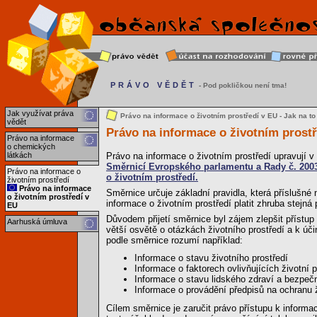
PRÁVO VĚDĚT
- Pod pokličkou není tma!
Jak využívat práva
Právo na informace o životním prostředí v EU - Jak na to
vědět
Právo na informace o životním prostř
Právo na informace
o chemických
látkách
Právo na informace o životním prostředí upravují v
Směrnicí Evropského parlamentu a Rady č. 2003/
Právo na informace o
o životním prostředí.
životním prostředí
Právo na informace
Směrnice určuje základní pravidla, která příslušné
o životním prostředí v
informace o životním prostředí platit zhruba stejná 
EU
Důvodem přijetí směrnice byl zájem zlepšit přístup 
Aarhuská úmluva
větší osvětě o otázkách životního prostředí a k úč
podle směrnice rozumí například:
Informace o stavu životního prostředí
Informace o faktorech ovlivňujících životní p
Informace o stavu lidského zdraví a bezpečn
Informace o provádění předpisů na ochranu ž
Cílem směrnice je zaručit právo přístupu k informac