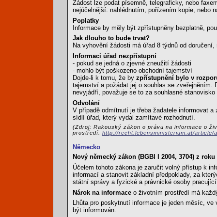
Žádost lze podat písemně, telegraficky, nebo faxem,
nejúčelnější: nahlédnutím, pořízením kopie, nebo n
Poplatky
Informace by měly být zpřístupněny bezplatně, po
Jak dlouho to bude trvat?
Na vyhovění žádosti má úřad 8 týdnů od doručení, 
Informaci úřad nezpřístupní
- pokud se jedná o zjevné zneužití žádosti
- mohlo být poškozeno obchodní tajemství
Dojde-li k tomu, že by
zpřístupnění bylo v rozpo
tajemství a požádat jej o souhlas se zveřejněním.
nevyjádří, považuje se to za souhlasné stanovisko 
Odvolání
V případě odmítnutí je třeba žadatele informovat 
sídlí úřad, který vydal zamítavé rozhodnutí.
(Zdroj: Rakouský zákon o právu na informace o ži
prostředí.
http://recht.lebensministerium.at/article
Německo
Nový německý zákon (BGBl I 2004, 3704) z roku
Účelem tohoto zákona je zaručit volný přístup k info
informací a stanovit základní předpoklady, za který
státní správy a fyzické a právnické osoby pracující
Nárok na informace
o životním prostředí má každ
Lhůta pro poskytnutí informace je jeden měsíc, ve
být informován.