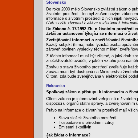
Slovensko
Do roku 2000 mělo Slovensko zvláštní zákon o práv
životním prostředí. Ten byl zrušen novým zákonem
informace o životním prostředí z nich nijak nevyzdv
(Jak využít slovenský zákon o přístupu k informac
Do
Zákona č. 17/1992 Zb. o životním prostředí
ve
Zvláštní ustanovení týkající se informací o život
Zveřejňování informací o znečišťování životního
Každý subjekt (firma, nebo fyzická osoba oprávněná
zároveň povinen výsledky těchto měření zveřejňov
Z těchto informací musí být zřejmé, o jaký druh zne
znečišťovatelé uváděli, v jakém vztahu jsou naměře
Zprávu o stavu životního prostředí zveřejňuje každo
Zpráva musí být dostupná na Ministerstvu životního
O tom, zda bude zveřejňována v elektronické podo
Rakousko
Spolkový zákon o přístupu k informacím o život
Cílem zákona je informování veřejnosti o životním 
dispozici u orgánů státní správy, a zveřejňováním ú
Právo na informace o životním prostředí mají všic
Stavu složek životního prostředí
Hospodaření s přírodními zdroji
Emisemi škodlivin
Jak žádat o informace?