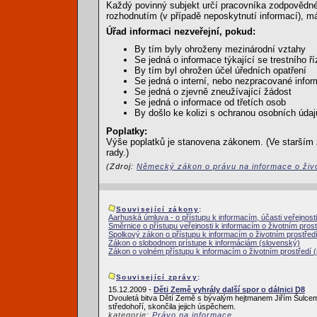
Každý povinný subjekt určí pracovníka zodpovědnéh
rozhodnutím (v případě neposkytnutí informací), m
Úřad informaci nezveřejní, pokud:
By tím byly ohroženy mezinárodní vztahy
Se jedná o informace týkající se trestního ří
By tím byl ohrožen účel úředních opatření
Se jedná o interní, nebo nezpracované info
Se jedná o zjevně zneužívající žádost
Se jedná o informace od třetích osob
By došlo ke kolizi s ochranou osobních údaj
Poplatky:
Výše poplatků je stanovena zákonem. (Ve starším 
rady.)
(Zdroj:
Německý zákon o právu na informace o živo
Související zákony
:
Aarhuská úmluva - o přístupu k informacím, účasti veřejnosti
Směrnice o přístupu veřejnosti k informacím o životním prost
Spolkový zákon o přístupu k informacím o životním prostřed
Zákon o slobodnom prístupe k informáciám (slovenský)
Zákon o volném přístupu k informacím o životním prostředí
Související zprávy
:
15.12.2009 -
Děti Země vyhrály další spor o dálnici D8
Dvouletá bitva Dětí Země s bývalým hejtmanem Jiřím Šulcem
středohoří, skončila jejich úspěchem.
kategorie:
Právo na informace