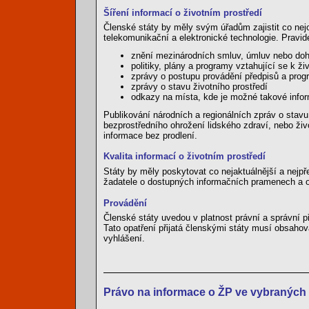
Šíření informací o životním prostředí
Členské státy by měly svým úřadům zajistit co nej
telekomunikační a elektronické technologie. Pravi
znění mezinárodních smluv, úmluv nebo doho
politiky, plány a programy vztahující se k ži
zprávy o postupu provádění předpisů a progr
zprávy o stavu životního prostředí
odkazy na místa, kde je možné takové info
Publikování národních a regionálních zpráv o stavu 
bezprostředního ohrožení lidského zdraví, nebo živ
informace bez prodlení.
Kvalita informací o životním prostředí
Státy by měly poskytovat co nejaktuálnější a nejpř
žadatele o dostupných informačních pramenech a o
Provádění
Členské státy uvedou v platnost právní a správní p
Tato opatření přijatá členskými státy musí obsahov
vyhlášení.
Právo na informace o ŽP ve vybranýc