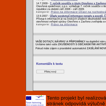
14.7.2009 -
7. ročník soutěže o tituly Otevřeno x Zavřeno
Otevřená společnost, o.p.s. vyhlašuje 7. ročník soutěže o ti
republice za období září 2008 – září 2009.
kategorie:
Právo na informace-Účast na rozhodov
13.9.2007 -
Úřady poskytují informace nerady a pozdě. 
Přístup k informacím je na českých úřadech dlouhodobě nedo
otevřenost veřejné správy Otevřeno x Zavřeno zveřejnila sv
kategorie:
Právo na informace
VAŠE DOTAZY, NÁVRHY A PŘIPOMÍNKY
na doplnění nám 
Uvítáme také vaše
ZKUŠENOSTI S OBČANSKÝMI AKTIVI
Pokud máte zájem o pravidelné automatické
ZASÍLÁNÍ NOV
Komentáře k textu
Tento projekt byl realizo
stránek odpovídá výlučně