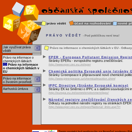
PRÁVO VĚDĚT
- Pod pokličkou není tma!
Jak využívat práva
Právo na informace o chemických látkách v EU - Odkazy
vědět
EPER - European Pollutant Emission Regis
Právo na informace o
Stránky EPERu - evropského registru znečišťování.
chemických látkách
Právo na informace
http://www.eper.cec.eu.int/eper
o chemických látkách v
Chemická politika Evropské unie (stránky 
EU
Stránky Greenpeace k připravované nové chemické politi
Právo na informace
http://www.greenpeace.cz/chemicalreaction.shtml
o životním prostředí
IPPC Directive (Stránky Evropské komise)
Aarhuská úmluva
Stránky EK ke Směrnici o IPPC a s dalšími souvisejícími 
http://europa.eu.int/comm/environment/ippc/
Národní registry znečišťování členských z
Odkazy na jednotlivé národní registry na stránkách EPER 
http://www.eper.cec.eu.int/eper/National_links.asp?i=
Tento projekt byl realizován za finanční podpory 