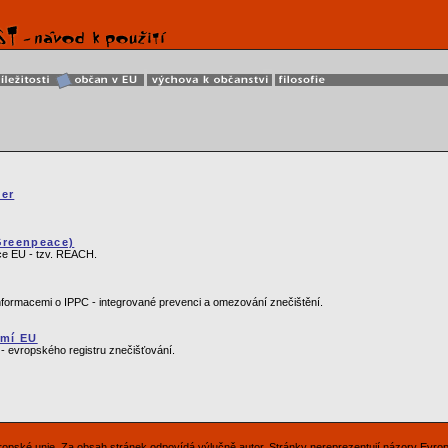
ter
Greenpeace)
ce EU - tzv. REACH.
informacemi o IPPC - integrované prevenci a omezování znečištění.
emí EU
- evropského registru znečišťování.
Evropské unie. Za obsah stránek odpovídá výlučně autor. Stránky nereprezentují názory Evro