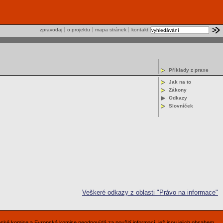
zpravodaj
o projektu
mapa stránek
kontakt
Příklady z praxe
Jak na to
Zákony
Odkazy
Slovníček
Veškeré odkazy z oblasti "Právo na informace"
pské komise a Evropská komise neodpovídá za použití informací, jež jsou jejich obsahem.