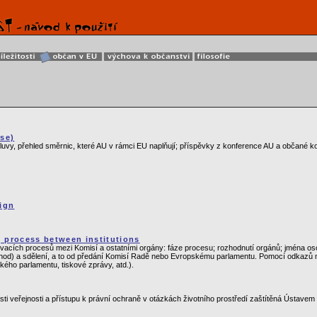
se)
luvy, přehled směrnic, které AU v rámci EU naplňují; příspěvky z konference AU a občané k
aign
g process between institutions
ovacích procesů mezi Komisí a ostatními orgány: fáze procesu; rozhodnutí orgánů; jména os
d) a sdělení, a to od předání Komisí Radě nebo Evropskému parlamentu. Pomocí odkazů ma
kého parlamentu, tiskové zprávy, atd.).
sti veřejnosti a přístupu k právní ochraně v otázkách životního prostředí zaštítěná Ústavem