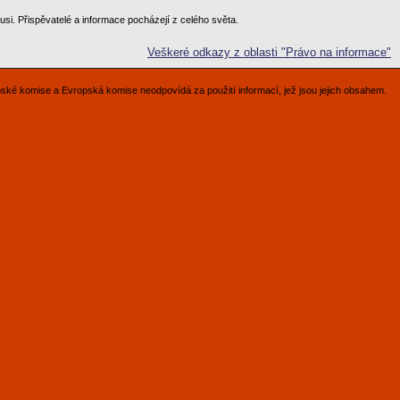
si. Přispěvatelé a informace pocházejí z celého světa.
Veškeré odkazy z oblasti "Právo na informace"
pské komise a Evropská komise neodpovídá za použití informací, jež jsou jejich obsahem.