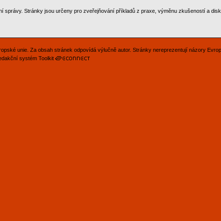
ní správy. Stránky jsou určeny pro zveřejňování příkladů z praxe, výměnu zkušeností a disku
Evropské unie. Za obsah stránek odpovídá výlučně autor. Stránky nereprezentují názory Evro
edakční systém Toolkit