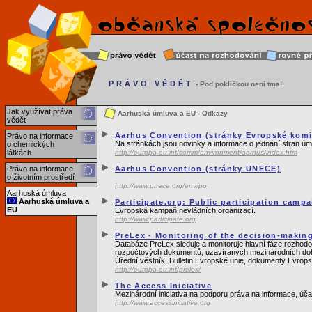
PRÁVO VĚDĚT
- Pod pokličkou není tma!
Jak využívat práva
Aarhuská úmluva a EU - Odkazy
vědět
Aarhus Convention (stránky Evropské komi
Právo na informace
Na stránkách jsou novinky a informace o jednání stran úm
o chemických
látkách
http://europa.eu.int/comm/environment/aarhus/index.htm
Právo na informace
Aarhus Convention (stránky UNECE)
o životním prostředí
http://www.unece.org/env/pp
Aarhuská úmluva
Aarhuská úmluva a
Participate.org: Public participation camp
EU
Evropská kampaň nevládních organizací.
http://www.participate.org
PreLex - Monitoring of the decision-makin
Databáze PreLex sleduje a monitoruje hlavní fáze rozhod
rozpočtových dokumentů, uzavíraných mezinárodních doho
Úřední věstník, Bulletin Evropské unie, dokumenty Evrops
http://europa.eu.int/prelex/
The Access Iniciative
Mezinárodní iniciativa na podporu práva na informace, úča
http://www.accessinitiative.org