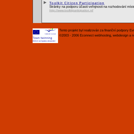
Toolkit Citizen Participation
Stránky na podporu účasti veřejnosti na rozhodování míst
http://www.toolkitparticipation.nl/
Tento projekt byl realizován za finanční podpory 
©2003 - 2006
Econnect
webhosting
,
webdesign
a
r