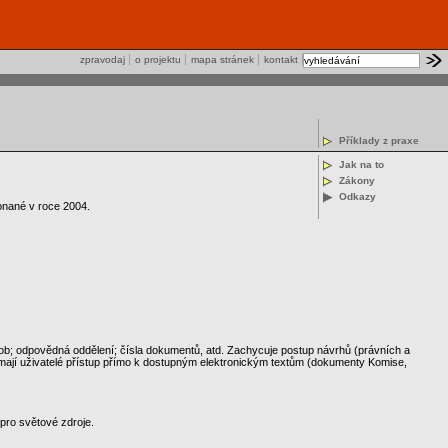
zpravodaj
o projektu
mapa stránek
kontakt
Příklady z praxe
Jak na to
Zákony
Odkazy
onané v roce 2004.
ob; odpovědná oddělení; čísla dokumentů, atd. Zachycuje postup návrhů (právních a
jí uživatelé přístup přímo k dostupným elektronickým textům (dokumenty Komise,
 pro světové zdroje.