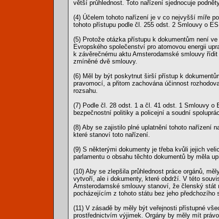
větší průhlednost. Toto nařízení sjednocuje podněty
(4) Účelem tohoto nařízení je v co nejvyšší míře p
tohoto přístupu podle čl. 255 odst. 2 Smlouvy o ES
(5) Protože otázka přístupu k dokumentům není ve
Evropského společenství pro atomovou energii upr
k závěrečnému aktu Amsterodamské smlouvy řídit tí
zmíněné dvě smlouvy.
(6) Měl by být poskytnut širší přístup k dokumentů
pravomocí, a přitom zachována účinnost rozhodova
rozsahu.
(7) Podle čl. 28 odst. 1 a čl. 41 odst. 1 Smlouvy o
bezpečnostní politiky a policejní a soudní spolupr
(8) Aby se zajistilo plné uplatnění tohoto nařízen
které stanoví toto nařízení.
(9) S některými dokumenty je třeba kvůli jejich v
parlamentu o obsahu těchto dokumentů by měla upra
(10) Aby se zlepšila průhlednost práce orgánů, mě
vytvoří, ale i dokumenty, které obdrží. V této souv
Amsterodamské smlouvy stanoví, že členský stát
pocházejícím z tohoto státu bez jeho předchozího 
(11) V zásadě by měly být veřejnosti přístupné vš
prostřednictvím výjimek. Orgány by měly mít právo 