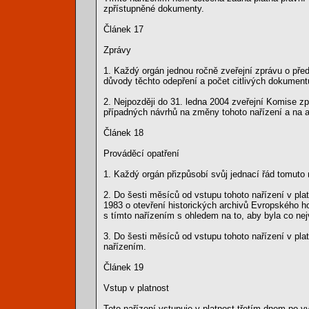
zpřístupněné dokumenty.
Článek 17
Zprávy
1. Každý orgán jednou ročně zveřejní zprávu o pře
důvody těchto odepření a počet citlivých dokumen
2. Nejpozději do 31. ledna 2004 zveřejní Komise z
případných návrhů na změny tohoto nařízení a na ak
Článek 18
Prováděcí opatření
1. Každý orgán přizpůsobí svůj jednací řád tomuto
2. Do šesti měsíců od vstupu tohoto nařízení v pl
1983 o otevření historických archivů Evropského h
s tímto nařízením s ohledem na to, aby byla co ne
3. Do šesti měsíců od vstupu tohoto nařízení v pl
nařízením.
Článek 19
Vstup v platnost
Toto nařízení vstupuje v platnost třetím dnem po 