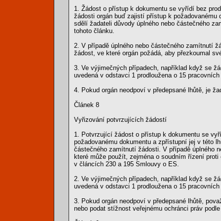
1. Žádost o přístup k dokumentu se vyřídí bez prod
žádosti orgán buď zajistí přístup k požadovanému 
sdělí žadateli důvody úplného nebo částečného zamí
tohoto článku.
2. V případě úplného nebo částečného zamítnutí žá
žádost, ve které orgán požádá, aby přezkoumal sv
3. Ve výjimečných případech, například když se ž
uvedená v odstavci 1 prodloužena o 15 pracovníc
4. Pokud orgán neodpoví v předepsané lhůtě, je žad
Článek 8
Vyřizování potvrzujících žádostí
1. Potvrzující žádost o přístup k dokumentu se vyří
požadovanému dokumentu a zpřístupní jej v této l
částečného zamítnutí žádosti. V případě úplného n
které může použít, zejména o soudním řízení prot
v článcích 230 a 195 Smlouvy o ES.
2. Ve výjimečných případech, například když se ž
uvedená v odstavci 1 prodloužena o 15 pracovníc
3. Pokud orgán neodpoví v předepsané lhůtě, považ
nebo podat stížnost veřejnému ochránci práv podl