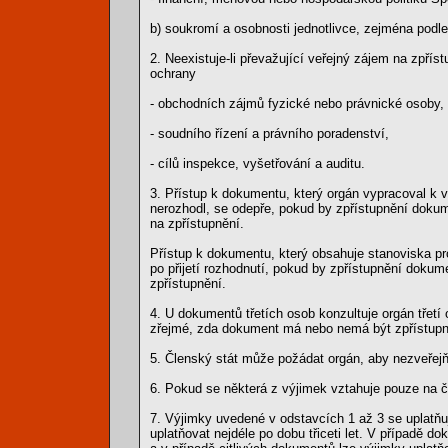
b) soukromí a osobnosti jednotlivce, zejména podl
2. Neexistuje-li převažující veřejný zájem na zpří
ochrany
- obchodních zájmů fyzické nebo právnické osoby, 
- soudního řízení a právního poradenství,
- cílů inspekce, vyšetřování a auditu.
3. Přístup k dokumentu, který orgán vypracoval k vn
nerozhodl, se odepře, pokud by zpřístupnění dokum
na zpřístupnění.
Přístup k dokumentu, který obsahuje stanoviska pro
po přijetí rozhodnutí, pokud by zpřístupnění dokum
zpřístupnění.
4. U dokumentů třetích osob konzultuje orgán třetí
zřejmé, zda dokument má nebo nemá být zpřístupn
5. Členský stát může požádat orgán, aby nezveřejň
6. Pokud se některá z výjimek vztahuje pouze na 
7. Výjimky uvedené v odstavcích 1 až 3 se uplatň
uplatňovat nejdéle po dobu třiceti let. V případě