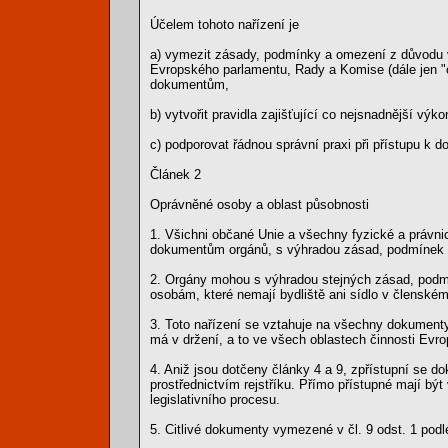
Účelem tohoto nařízení je
a) vymezit zásady, podmínky a omezení z důvodu 
Evropského parlamentu, Rady a Komise (dále jen "o
dokumentům,
b) vytvořit pravidla zajišťující co nejsnadnější výk
c) podporovat řádnou správní praxi při přístupu k
Článek 2
Oprávněné osoby a oblast působnosti
1. Všichni občané Unie a všechny fyzické a právnic
dokumentům orgánů, s výhradou zásad, podmínek 
2. Orgány mohou s výhradou stejných zásad, pod
osobám, které nemají bydliště ani sídlo v členském
3. Toto nařízení se vztahuje na všechny dokumenty
má v držení, a to ve všech oblastech činnosti Evro
4. Aniž jsou dotčeny články 4 a 9, zpřístupní se 
prostřednictvím rejstříku. Přímo přístupné mají 
legislativního procesu.
5. Citlivé dokumenty vymezené v čl. 9 odst. 1 po