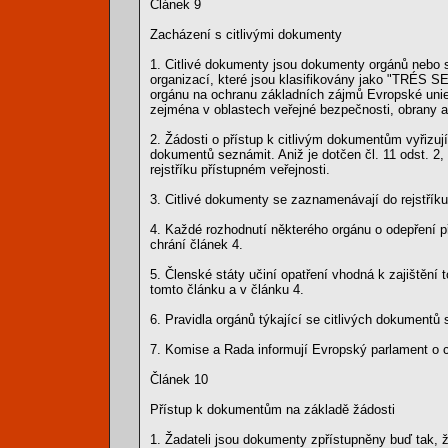
Článek 9
Zacházení s citlivými dokumenty
1. Citlivé dokumenty jsou dokumenty orgánů nebo s
organizací, které jsou klasifikovány jako "TR
orgánu na ochranu základních zájmů Evropské unie n
zejména v oblastech veřejné bezpečnosti, obrany a
2. Žádosti o přístup k citlivým dokumentům vyřizu
dokumentů seznámit. Aniž je dotčen čl. 11 odst. 2,
rejstříku přístupném veřejnosti.
3. Citlivé dokumenty se zaznamenávají do rejstřík
4. Každé rozhodnutí některého orgánu o odepření 
chrání článek 4.
5. Členské státy učiní opatření vhodná k zajištění
tomto článku a v článku 4.
6. Pravidla orgánů týkající se citlivých dokumentů 
7. Komise a Rada informují Evropský parlament o 
Článek 10
Přístup k dokumentům na základě žádosti
1. Žadateli jsou dokumenty zpřístupněny buď tak, ž