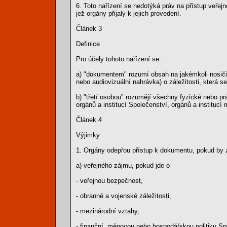
6. Toto nařízení se nedotýká práv na přístup veřej
jež orgány přijaly k jejich provedení.
Článek 3
Definice
Pro účely tohoto nařízení se:
a) "dokumentem" rozumí obsah na jakémkoli nosiči (
nebo audiovizuální nahrávka) o záležitosti, která se
b) "třetí osobou" rozumějí všechny fyzické nebo p
orgánů a institucí Společenství, orgánů a institucí
Článek 4
Výjimky
1. Orgány odepřou přístup k dokumentu, pokud by z
a) veřejného zájmu, pokud jde o
- veřejnou bezpečnost,
- obranné a vojenské záležitosti,
- mezinárodní vztahy,
- finanční, měnovou nebo hospodářskou politiku Sp