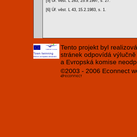
[5] Úř. věst. L 263, 25.9.1997, s. 27.
[6] Úř. věst. L 43, 15.2.1983, s. 1.
Tento projekt byl realizo
stránek odpovídá výlučně
a Evropská komise neodpov
©2003 - 2006
Econnect
w