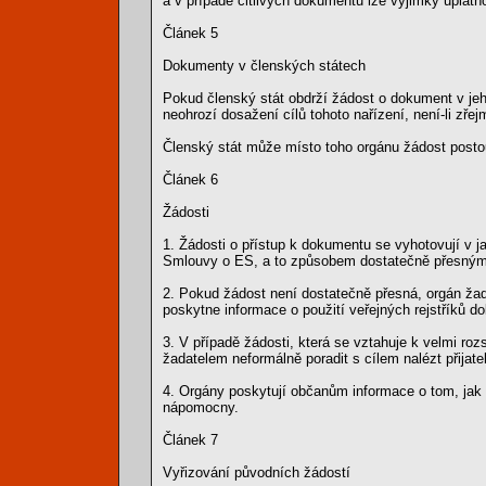
a v případě citlivých dokumentů lze výjimky uplatňov
Článek 5
Dokumenty v členských státech
Pokud členský stát obdrží žádost o dokument v jeho
neohrozí dosažení cílů tohoto nařízení, není-li z
Členský stát může místo toho orgánu žádost postou
Článek 6
Žádosti
1. Žádosti o přístup k dokumentu se vyhotovují v 
Smlouvy o ES, a to způsobem dostatečně přesným,
2. Pokud žádost není dostatečně přesná, orgán žad
poskytne informace o použití veřejných rejstříků d
3. V případě žádosti, která se vztahuje k velmi 
žadatelem neformálně poradit s cílem nalézt přijate
4. Orgány poskytují občanům informace o tom, jak 
nápomocny.
Článek 7
Vyřizování původních žádostí