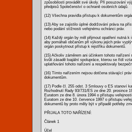
způsobilosti provádět své úkoly. Při posuzování v
předpisů Společenství o ochraně osobních údajů.
(12) Všechna pravidla přístupu k dokumentům orgá
(13) Aby se zajistilo úplné dodržování práva na př
nebo podání stížnosti veřejnému ochránci práv.
(14) Každý orgán by měl přijmout opatření nutná k
aby pomáhali občanům při výkonu jejich práv vyplý
orgán poskytnout přístup k rejstříku dokumentů.
(15) Ačkoliv záměrem ani účinkem tohoto nařízení 
kvůli zásadě loajální spolupráce, kterou se řídí v
uplatňování tohoto nařízení a respektovaly bezpečn
(16) Tímto nařízením nejsou dotčena stávající prá
dokumentům.
(17) Podle čl. 255 odst. 3 Smlouvy o ES stanoví 
Rozhodnutí Rady 93/731/ES ze dne 20. prosince 1
Euratom ze dne 8. února 1994 o přístupu veřejno
Euratom ze dne 10. července 1997 o přístupu veř
dokumentů by proto měly být v případě potřeby z
PŘIJALA TOTO NAŘÍZENÍ:
Článek 1
Účel