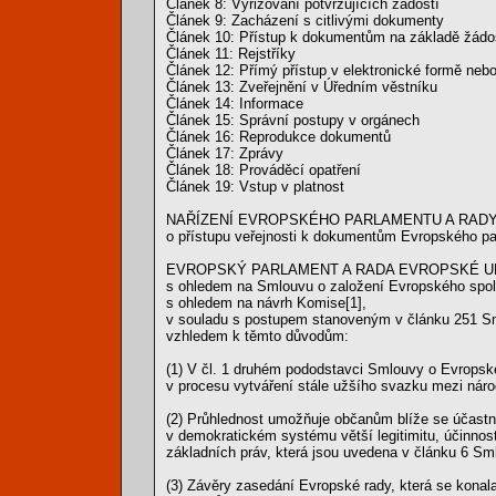
Článek 8: Vyřizování potvrzujících žádostí
Článek 9: Zacházení s citlivými dokumenty
Článek 10: Přístup k dokumentům na základě žádo
Článek 11: Rejstříky
Článek 12: Přímý přístup v elektronické formě nebo 
Článek 13: Zveřejnění v Úředním věstníku
Článek 14: Informace
Článek 15: Správní postupy v orgánech
Článek 16: Reprodukce dokumentů
Článek 17: Zprávy
Článek 18: Prováděcí opatření
Článek 19: Vstup v platnost
NAŘÍZENÍ EVROPSKÉHO PARLAMENTU A RADY (ES)
o přístupu veřejnosti k dokumentům Evropského p
EVROPSKÝ PARLAMENT A RADA EVROPSKÉ UN
s ohledem na Smlouvu o založení Evropského spole
s ohledem na návrh Komise[1],
v souladu s postupem stanoveným v článku 251 Sm
vzhledem k těmto důvodům:
(1) V čl. 1 druhém pododstavci Smlouvy o Evropské
v procesu vytváření stále užšího svazku mezi národ
(2) Průhlednost umožňuje občanům blíže se účastn
v demokratickém systému větší legitimitu, účinnos
základních práv, která jsou uvedena v článku 6 Sm
(3) Závěry zasedání Evropské rady, která se konal