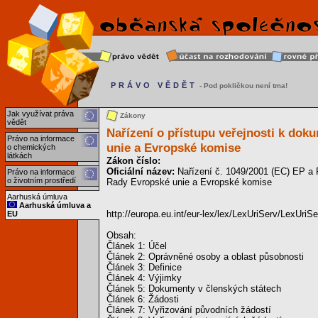
PRÁVO VĚDĚT
- Pod pokličkou není tma!
Jak využívat práva
Zákony
vědět
Nařízení o přístupu veřejnosti k d
Právo na informace
unie a Evropské komise
o chemických
látkách
Zákon číslo:
Oficiální název:
Nařízení č. 1049/2001 (EC) EP a 
Právo na informace
o životním prostředí
Rady Evropské unie a Evropské komise
Aarhuská úmluva
Aarhuská úmluva a
http://europa.eu.int/eur-lex/lex/LexUriServ/Lex
EU
Obsah:
Článek 1: Účel
Článek 2: Oprávněné osoby a oblast působnosti
Článek 3: Definice
Článek 4: Výjimky
Článek 5: Dokumenty v členských státech
Článek 6: Žádosti
Článek 7: Vyřizování původních žádostí