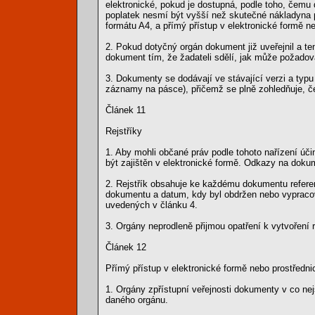
elektronické, pokud je dostupná, podle toho, čemu
poplatek nesmí být vyšší než skutečné nákladyna p
formátu A4, a přímý přístup v elektronické formě ne
2. Pokud dotyčný orgán dokument již uveřejnil a te
dokument tím, že žadateli sdělí, jak může požado
3. Dokumenty se dodávají ve stávající verzi a typu
záznamy na pásce), přičemž se plně zohledňuje, č
Článek 11
Rejstříky
1. Aby mohli občané práv podle tohoto nařízení účin
být zajištěn v elektronické formě. Odkazy na doku
2. Rejstřík obsahuje ke každému dokumentu referen
dokumentu a datum, kdy byl obdržen nebo vypraco
uvedených v článku 4.
3. Orgány neprodleně přijmou opatření k vytvoření r
Článek 12
Přímý přístup v elektronické formě nebo prostřednic
1. Orgány zpřístupní veřejnosti dokumenty v co nejš
daného orgánu.