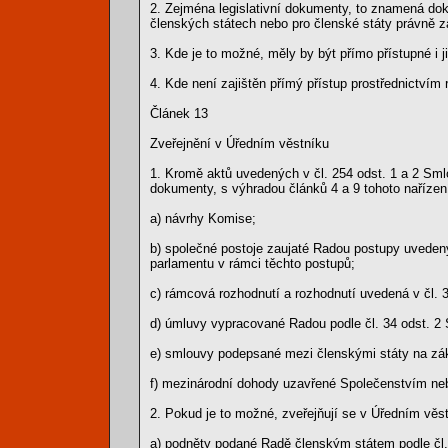
2. Zejména legislativní dokumenty, to znamená dok
členských státech nebo pro členské státy právně z
3. Kde je to možné, měly by být přímo přístupné i j
4. Kde není zajištěn přímý přístup prostřednictvím 
Článek 13
Zveřejnění v Úředním věstníku
1. Kromě aktů uvedených v čl. 254 odst. 1 a 2 Sml
dokumenty, s výhradou článků 4 a 9 tohoto nařízen
a) návrhy Komise;
b) společné postoje zaujaté Radou postupy uveden
parlamentu v rámci těchto postupů;
c) rámcová rozhodnutí a rozhodnutí uvedená v čl. 
d) úmluvy vypracované Radou podle čl. 34 odst. 2
e) smlouvy podepsané mezi členskými státy na zá
f) mezinárodní dohody uzavřené Společenstvím ne
2. Pokud je to možné, zveřejňují se v Úředním věs
a) podněty podané Radě členským státem podle čl.