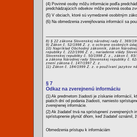
(4) Povinné osoby môžu informácie podľa predchád
predchádzajúcich odsekov môže povinná osoba zvere
(5) V obciach, ktoré sú vymedzené osobitným zákon
(6) Na obmedzenia zverejňovania informácií sa pou
8) § 22 zákona Slovenskej národnej rady č. 369/19
9) Zákon č. 52/1998 Z. z. o ochrane osobných úda
10) Napríklad Obchodný zákonník, zákon Národnej 
republiky č. 222/1996 Z. z., nariadenie vlády Slov
Slovenskej republiky č. 50/1998 Z. z., zákon č. 8
a zákona Národnej rady Slovenskej republiky č. 62
znení zákona č. 147/1997 Z. z.
11) Zákon č. 184/1999 Z. z. o používaní jazykov 
§ 7
Odkaz na zverejnenú informáciu
(1) Ak predmetom žiadosti je získanie informácií,
piatich dní od podania žiadosti, namiesto sprístup
zverejnenej informácie.
(2) Ak žiadateľ trvá na sprístupnení zverejnených 
sprístupnenie plynúť dňom, keď žiadateľ oznámil, ž
Obmedzenia prístupu k informáciám