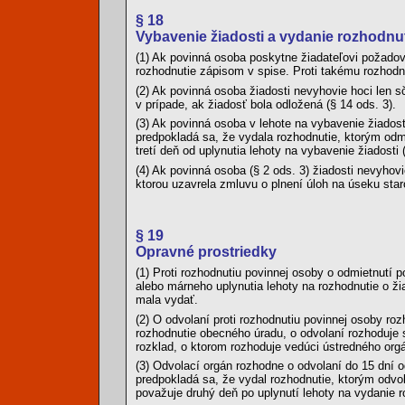
§ 18
Vybavenie žiadosti a vydanie rozhodnu
(1) Ak povinná osoba poskytne žiadateľovi požado
rozhodnutie zápisom v spise. Proti takému rozhodn
(2) Ak povinná osoba žiadosti nevyhovie hoci len 
v prípade, ak žiadosť bola odložená (§ 14 ods. 3).
(3) Ak povinná osoba v lehote na vybavenie žiadosti
predpokladá sa, že vydala rozhodnutie, ktorým odm
tretí deň od uplynutia lehoty na vybavenie žiadosti 
(4) Ak povinná osoba (§ 2 ods. 3) žiadosti nevyhovi
ktorou uzavrela zmluvu o plnení úloh na úseku staro
§ 19
Opravné prostriedky
(1) Proti rozhodnutiu povinnej osoby o odmietnutí 
alebo márneho uplynutia lehoty na rozhodnutie o ži
mala vydať.
(2) O odvolaní proti rozhodnutiu povinnej osoby ro
rozhodnutie obecného úradu, o odvolaní rozhoduje s
rozklad, o ktorom rozhoduje vedúci ústredného orgá
(3) Odvolací orgán rozhodne o odvolaní do 15 dní o
predpokladá sa, že vydal rozhodnutie, ktorým odvol
považuje druhý deň po uplynutí lehoty na vydanie r