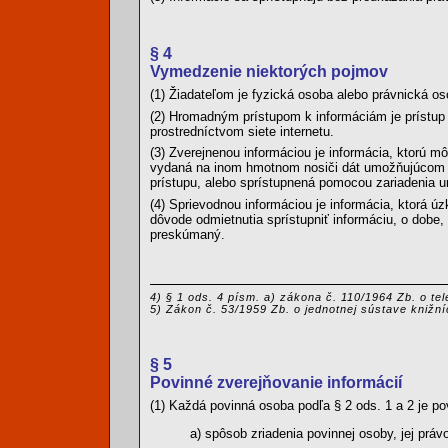
§ 4
Vymedzenie niektorých pojmov
(1) Žiadateľom je fyzická osoba alebo právnická os
(2) Hromadným prístupom k informáciám je prístu
prostredníctvom siete internetu.
(3) Zverejnenou informáciou je informácia, ktorú 
vydaná na inom hmotnom nosiči dát umožňujúcom zá
prístupu, alebo sprístupnená pomocou zariadenia u
(4) Sprievodnou informáciou je informácia, ktorá úz
dôvode odmietnutia sprístupniť informáciu, o dobe,
preskúmaný.
4) § 1 ods. 4 písm. a) zákona č. 110/1964 Zb. o t
5) Zákon č. 53/1959 Zb. o jednotnej sústave knižn
§ 5
Povinné zverejňovanie informácií
(1) Každá povinná osoba podľa § 2 ods. 1 a 2 je pov
a) spôsob zriadenia povinnej osoby, jej prá