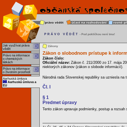
PRÁVO VĚDĚT
- Pod pokličkou není tma!
Jak využívat práva
Zákony
vědět
Zákon o slobodnom prístupe k infor
Právo na informace
Zákon číslo:
o chemických
látkách
Oficiální název:
Zákon č. 211/2000 zo 17. mája 20
niektorých zákonov (zákon o slobode informácií).
Právo na informace
o životním prostředí
Národná rada Slovenskej republiky sa uzniesla na 
Aarhuská úmluva
Aarhuská úmluva a
EU
Čl. I
§ 1
Predmet úpravy
Tento zákon upravuje podmienky, postup a rozsah 
1) Čl. 26, 45 a 34 Ústavy Slovenskej republiky; čl.