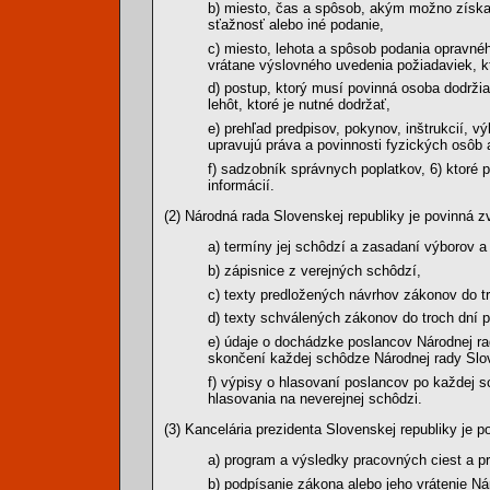
b) miesto, čas a spôsob, akým možno získav
sťažnosť alebo iné podanie,
c) miesto, lehota a spôsob podania opravné
vrátane výslovného uvedenia požiadaviek, k
d) postup, ktorý musí povinná osoba dodržia
lehôt, ktoré je nutné dodržať,
e) prehľad predpisov, pokynov, inštrukcií, 
upravujú práva a povinnosti fyzických osôb
f) sadzobník správnych poplatkov, 6) ktoré
informácií.
(2) Národná rada Slovenskej republiky je povinná zv
a) termíny jej schôdzí a zasadaní výborov a
b) zápisnice z verejných schôdzí,
c) texty predložených návrhov zákonov do tr
d) texty schválených zákonov do troch dní p
e) údaje o dochádzke poslancov Národnej rad
skončení každej schôdze Národnej rady Slov
f) výpisy o hlasovaní poslancov po každej s
hlasovania na neverejnej schôdzi.
(3) Kancelária prezidenta Slovenskej republiky je p
a) program a výsledky pracovných ciest a pri
b) podpísanie zákona alebo jeho vrátenie Ná