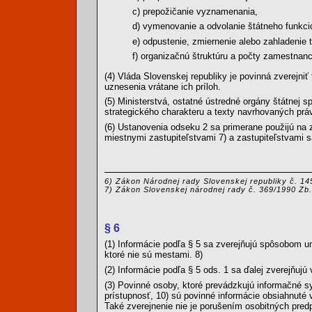
c) prepožičanie vyznamenania,
d) vymenovanie a odvolanie štátneho funkcio
e) odpustenie, zmiernenie alebo zahladenie 
f) organizačnú štruktúru a počty zamestnanc
(4) Vláda Slovenskej republiky je povinná zverejniť
uznesenia vrátane ich príloh.
(5) Ministerstvá, ostatné ústredné orgány štátnej 
strategického charakteru a texty navrhovaných prá
(6) Ustanovenia odseku 2 sa primerane použijú na 
miestnymi zastupiteľstvami 7) a zastupiteľstvami
6) Zákon Národnej rady Slovenskej republiky č. 14
7) Zákon Slovenskej národnej rady č. 369/1990 Zb.
§ 6
(1) Informácie podľa § 5 sa zverejňujú spôsobom 
ktoré nie sú mestami. 8)
(2) Informácie podľa § 5 ods. 1 sa ďalej zverejňuj
(3) Povinné osoby, ktoré prevádzkujú informačné s
prístupnosť, 10) sú povinné informácie obsiahnuté 
Také zverejnenie nie je porušením osobitných predp