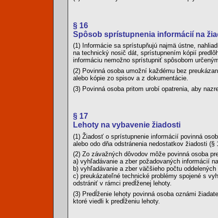
§ 16
Spôsob sprístupnenia informácií na ži
(1) Informácie sa sprístupňujú najmä ústne, nahlia
na technický nosič dát, sprístupnením kópií predlô
informáciu nemožno sprístupniť spôsobom určeným 
(2) Povinná osoba umožní každému bez preukázania
alebo kópie zo spisov a z dokumentácie.
(3) Povinná osoba pritom urobí opatrenia, aby nazr
§ 17
Lehoty na vybavenie žiadosti
(1) Žiadosť o sprístupnenie informácií povinná oso
alebo odo dňa odstránenia nedostatkov žiadosti (§ 
(2) Zo závažných dôvodov môže povinná osoba predĺ
a) vyhľadávanie a zber požadovaných informácií na
b) vyhľadávanie a zber väčšieho počtu oddelených a
c) preukázateľné technické problémy spojené s vy
odstrániť v rámci predĺženej lehoty.
(3) Predĺženie lehoty povinná osoba oznámi žiadat
ktoré viedli k predĺženiu lehoty.