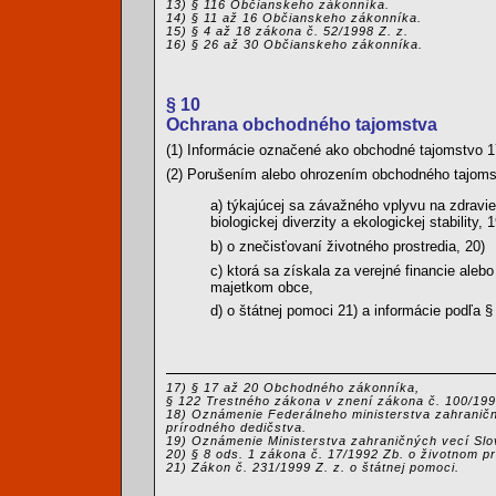
13) § 116 Občianskeho zákonníka.
14) § 11 až 16 Občianskeho zákonníka.
15) § 4 až 18 zákona č. 52/1998 Z. z.
16) § 26 až 30 Občianskeho zákonníka.
§ 10
Ochrana obchodného tajomstva
(1) Informácie označené ako obchodné tajomstvo 1
(2) Porušením alebo ohrozením obchodného tajomst
a) týkajúcej sa závažného vplyvu na zdravie 
biologickej diverzity a ekologickej stability, 1
b) o znečisťovaní životného prostredia, 20)
c) ktorá sa získala za verejné financie aleb
majetkom obce,
d) o štátnej pomoci 21) a informácie podľa §
17) § 17 až 20 Obchodného zákonníka,
§ 122 Trestného zákona v znení zákona č. 100/1996
18) Oznámenie Federálneho ministerstva zahraničn
prírodného dedičstva.
19) Oznámenie Ministerstva zahraničných vecí Slove
20) § 8 ods. 1 zákona č. 17/1992 Zb. o životnom pr
21) Zákon č. 231/1999 Z. z. o štátnej pomoci.