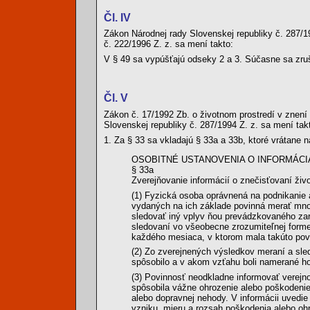
Čl. IV
Zákon Národnej rady Slovenskej republiky č. 287/19
č. 222/1996 Z. z. sa mení takto:
V § 49 sa vypúšťajú odseky 2 a 3. Súčasne sa zru
Čl. V
Zákon č. 17/1992 Zb. o životnom prostredí v znení
Slovenskej republiky č. 287/1994 Z. z. sa mení tak
1. Za § 33 sa vkladajú § 33a a 33b, ktoré vrátane n
OSOBITNÉ USTANOVENIA O INFORMÁCI
§ 33a
Zverejňovanie informácií o znečisťovaní živ
(1) Fyzická osoba oprávnená na podnikanie a
vydaných na ich základe povinná merať množ
sledovať iný vplyv ňou prevádzkovaného zari
sledovaní vo všeobecne zrozumiteľnej forme
každého mesiaca, v ktorom mala takúto povi
(2) Zo zverejnených výsledkov meraní a sled
spôsobilo a v akom vzťahu boli namerané 
(3) Povinnosť neodkladne informovať verejn
spôsobila vážne ohrozenie alebo poškodenie
alebo dopravnej nehody. V informácii uvedie 
vzniku, mieru a rozsah poškodenia alebo ohro