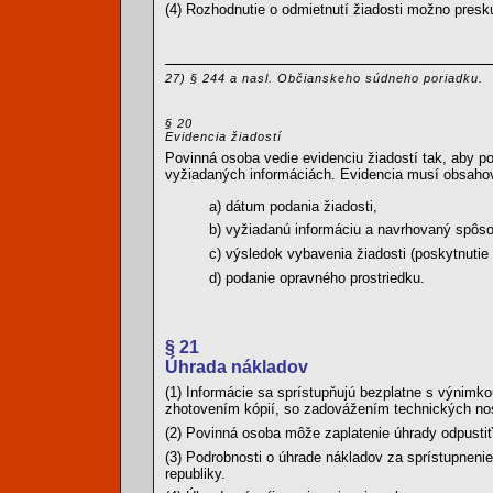
(4) Rozhodnutie o odmietnutí žiadosti možno pres
27) § 244 a nasl. Občianskeho súdneho poriadku.
§ 20
Evidencia žiadostí
Povinná osoba vedie evidenciu žiadostí tak, aby po
vyžiadaných informáciách. Evidencia musí obsahov
a) dátum podania žiadosti,
b) vyžiadanú informáciu a navrhovaný spôso
c) výsledok vybavenia žiadosti (poskytnutie 
d) podanie opravného prostriedku.
§ 21
Úhrada nákladov
(1) Informácie sa sprístupňujú bezplatne s výnimk
zhotovením kópií, so zadovážením technických nos
(2) Povinná osoba môže zaplatenie úhrady odpustiť
(3) Podrobnosti o úhrade nákladov za sprístupneni
republiky.