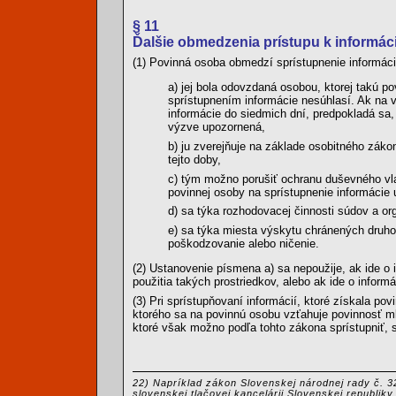
§ 11
Ďalšie obmedzenia prístupu k informá
(1) Povinná osoba obmedzí sprístupnenie informáci
a) jej bola odovzdaná osobou, ktorej takú 
sprístupnením informácie nesúhlasí. Ak na 
informácie do siedmich dní, predpokladá sa,
výzve upozornená,
b) ju zverejňuje na základe osobitného záko
tejto doby,
c) tým možno porušiť ochranu duševného vl
povinnej osoby na sprístupnenie informácie 
d) sa týka rozhodovacej činnosti súdov a or
e) sa týka miesta výskytu chránených druhov
poškodzovanie alebo ničenie.
(2) Ustanovenie písmena a) sa nepoužije, ak ide o i
použitia takých prostriedkov, alebo ak ide o infor
(3) Pri sprístupňovaní informácií, ktoré získala po
ktorého sa na povinnú osobu vzťahuje povinnosť ml
ktoré však možno podľa tohto zákona sprístupniť, sp
22) Napríklad zákon Slovenskej národnej rady č. 32
slovenskej tlačovej kancelárii Slovenskej republiky.