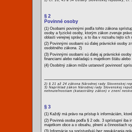
§ 2
Povinné osoby
(1) Osobami povinnými podľa tohto zákona sprístupň
osoby a fyzické osoby, ktorým zákon zveruje práv
oblasti verejnej správy, a to iba v rozsahu tejto ich
(2) Povinnými osobami sú ďalej právnické osoby 
osobitného zákona. 2)
(3) Povinnými osobami sú ďalej aj právnické osoby
financiami alebo nakladajú s majetkom štátu alebo
(4) Osobitný zákon môže ustanoviť povinnosť spríst
2) § 21 až 24 zákona Národnej rady Slovenskej rep
3) Napríklad zákon Národnej rady Slovenskej republ
nehnuteľnostiam (katastrálny zákon) v znení nesko
§ 3
(1) Každý má právo na prístup k informáciám, ktoré
(2) Povinná osoba podľa § 2 ods. 3 sprístupní iba 
majetkom obce a o obsahu, plnení a činnostiach v
(3) Informácie sa sprístupňujú bez preukázania prá