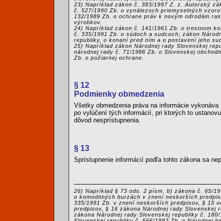
23) Napríklad zákon č. 383/1997 Z. z. Autorský z
č. 527/1990 Zb. o vynálezoch priemyselných vzoro
132/1989 Zb. o ochrane práv k novým odrodám rast
výrobkov.
24) Napríklad zákon č. 141/1961 Zb. o trestnom k
č. 335/1991 Zb. o súdoch a sudcoch; zákon Národne
republiky, o konaní pred ním a o postavení jeho s
25) Napríklad zákon Národnej rady Slovenskej repu
národnej rady č. 71/1986 Zb. o Slovenskej obchodn
Zb. o požiarnej ochrane.
§ 12
Podmienky obmedzenia
Všetky obmedzenia práva na informácie vykonáva p
po vylúčení tých informácií, pri ktorých to ustano
dôvod nesprístupnenia.
§ 13
Sprístupnenie informácií podľa tohto zákona sa ne
26) Napríklad § 73 ods. 2 písm. b) zákona č. 65/1
o komoditných burzách v znení neskorších predpisov
335/1991 Zb. v znení neskorších predpisov, § 15 o
predpisov, § 16 zákona Národnej rady Slovenskej r
zákona Národnej rady Slovenskej republiky č. 180/
Slovenskej republiky č. 566/1992 Zb. o Národnej b