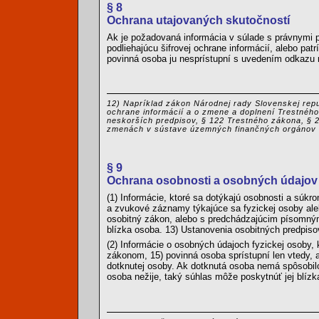
§ 8
Ochrana utajovaných skutočností
Ak je požadovaná informácia v súlade s právnymi 
podliehajúcu šifrovej ochrane informácií, alebo pa
povinná osoba ju nesprístupní s uvedením odkazu n
12) Napríklad zákon Národnej rady Slovenskej repub
ochrane informácií a o zmene a doplnení Trestnéh
neskorších predpisov, § 122 Trestného zákona, § 2
zmenách v sústave územných finančných orgánov v
§ 9
Ochrana osobnosti a osobných údajov
(1) Informácie, ktoré sa dotýkajú osobnosti a súk
a zvukové záznamy týkajúce sa fyzickej osoby aleb
osobitný zákon, alebo s predchádzajúcim písomným
blízka osoba. 13) Ustanovenia osobitných predpiso
(2) Informácie o osobných údajoch fyzickej osob
zákonom, 15) povinná osoba sprístupní len vtedy,
dotknutej osoby. Ak dotknutá osoba nemá spôsobil
osoba nežije, taký súhlas môže poskytnúť jej blízk