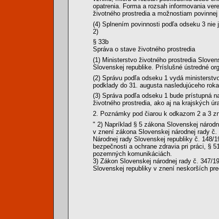
opatrenia. Forma a rozsah informovania ver
životného prostredia a možnostiam povinnej
(4) Splnením povinnosti podľa odseku 3 nie 
2)
§ 33b
Správa o stave životného prostredia
(1) Ministerstvo životného prostredia Sloven
Slovenskej republike. Príslušné ústredné or
(2) Správu podľa odseku 1 vydá ministerstv
podklady do 31. augusta nasledujúceho roka
(3) Správa podľa odseku 1 bude prístupná na
životného prostredia, ako aj na krajských ú
2. Poznámky pod čiarou k odkazom 2 a 3 zn
" 2) Napríklad § 5 zákona Slovenskej národn
v znení zákona Slovenskej národnej rady č.
Národnej rady Slovenskej republiky č. 148/1
bezpečnosti a ochrane zdravia pri práci, § 
pozemných komunikáciách.
3) Zákon Slovenskej národnej rady č. 347/19
Slovenskej republiky v znení neskorších pre