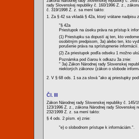
zákona Národnej rady Slovenskej republiky č. 265/
rady Slovenskej republiky č. 160/1996 Z. z., zákon
č. 319/1998 Z. z. sa mení takto:
1. Za § 42 sa vkladá § 42a, ktorý vrátane nadpisu z
"§ 42a
Priestupok na úseku práva na prístup k inf
(1) Priestupku sa dopustí aj ten, kto vedom
osobitným predpisom, 3a) alebo ten, kto vy
porušenie práva na sprístupnenie informácií.
(2) Za priestupok podľa odseku 1 možno ulož
Poznámka pod čiarou k odkazu 3a znie:
" 3a) Zákon Národnej rady Slovenskej repub
niektorých zákonov (zákon o slobode informá
2. V § 68 ods. 1 sa za slová "ako aj priestupky pod
Čl. III
Zákon Národnej rady Slovenskej republiky č. 145/1
123/1996 Z. z., zákona Národnej rady Slovenskej re
232/1999 Z. z. sa mení takto:
§ 4 ods. 2 písm. e) znie:
"e) o slobodnom prístupe k informáciám.".