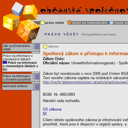
PRÁVO VĚDĚT
- Pod pokličkou není tma!
Jak využívat práva
Zákony
vědět
Spolkový zákon o přístupu k informac
Právo na informace o
Zákon číslo:
chemických látkách
Právo na informace
Oficiální název:
Umweltinformationsgesetz - Spolko
o chemických látkách v
EU
Zákon byl novelizován v roce 2005 pod číslem BGBl
Právo na informace
Text nového zákona najdete na stránkách rakouskéh
o životním prostředí
http://recht.lebensministerium.at/article/articlevie
Aarhuská úmluva
BGBl. Nr. 495/1993
Národní rada rozhodla:
Cíl zákona
§1
Cílem tohoto spolkového zákona je informování veř
prostředí, které jsou k dispozici u orgánů správy, 