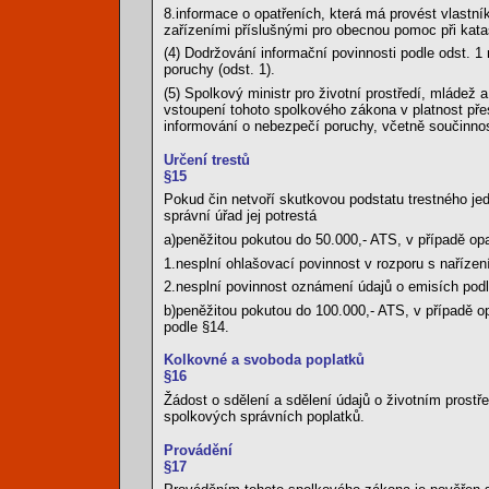
8.informace o opatřeních, která má provést vlastní
zařízeními příslušnými pro obecnou pomoc při kata
(4) Dodržování informační povinnosti podle odst. 1 
poruchy (odst. 1).
(5) Spolkový ministr pro životní prostředí, mláde
vstoupení tohoto spolkového zákona v platnost přes
informování o nebezpečí poruchy, včetně součinnost
Určení trestů
§15
Pokud čin netvoří skutkovou podstatu trestného jed
správní úřad jej potrestá
a)peněžitou pokutou do 50.000,- ATS, v případě op
1.nesplní ohlašovací povinnost v rozporu s naříz
2.nesplní povinnost oznámení údajů o emisích pod
b)peněžitou pokutou do 100.000,- ATS, v případě o
podle §14.
Kolkovné a svoboda poplatků
§16
Žádost o sdělení a sdělení údajů o životním prost
spolkových správních poplatků.
Provádění
§17