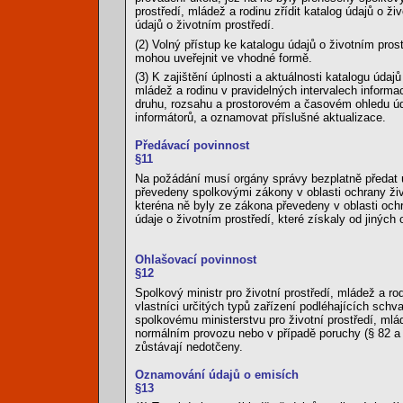
prostředí, mládež a rodinu zřídit katalog údajů o ži
údajů o životním prostředí.
(2) Volný přístup ke katalogu údajů o životním pro
mohou uveřejnit ve vhodné formě.
(3) K zajištění úplnosti a aktuálnosti katalogu údaj
mládež a rodinu v pravidelných intervalech informac
druhu, rozsahu a prostorovém a časovém ohledu úda
informátorů, a oznamovat příslušné aktualizace.
Předávací povinnost
§11
Na požádání musí orgány správy bezplatně předat úda
převedeny spolkovými zákony v oblasti ochrany živ
kteréna ně byly ze zákona převedeny v oblasti ochra
údaje o životním prostředí, které získaly od jiných
Ohlašovací povinnost
§12
Spolkový ministr pro životní prostředí, mládež a 
vlastníci určitých typů zařízení podléhajících schv
spolkovému ministerstvu pro životní prostředí, mlád
normálním provozu nebo v případě poruchy (§ 82 a
zůstávají nedotčeny.
Oznamování údajů o emisích
§13