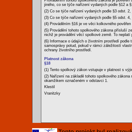
Prováděním tohoto spolkového zákona je pověřen spo
jiného, co se týče nařízení vydaných podle §12 a 
(2) Co se týče nařízení vydaných podle §3 odst. 2, 
(3) Co se týče nařízení vydaných podle §5 odst. 4, 
(4) Prováděním §16 je ve věci kolkovného pověřen s
(5) Provádění tohoto spolkového zákona přísluší z
nichž je provádění věcí spolkové země. To neplatí
(6) Informace o údajích o životním prostředí podle 
samosprávy potud, pokud v rámci záležitostí vlastn
ochrany životního prostředí.
Platnost zákona
§18
(1) Tento spolkový zákon vstupuje v platnost s výji
(2) Nařízení na základě tohoto spolkového zákona m
okamžikem označeném v odstavci 1.
Klestil
Vranitzky
Tento projekt byl realizo