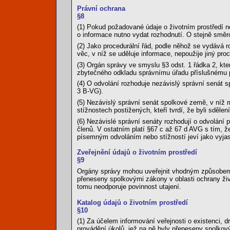
Právní ochrana
§8
(1) Pokud požadované údaje o životním prostředí 
o informace nutno vydat rozhodnutí. O stejně smě
(2) Jako procedurální řád, podle něhož se vydává 
věc, v níž se uděluje informace, nepoužije jiný pro
(3) Orgán správy ve smyslu §3 odst. 1 řádka 2, kt
zbytečného odkladu správnímu úřadu příslušnému p
(4) O odvolání rozhoduje nezávislý správní senát s
3 B-VG).
(5) Nezávislý správní senát spolkové země, v níž m
stížnostech postižených, kteří tvrdí, že byli sděl
(6) Nezávislé správní senáty rozhodují o odvolání p
členů. V ostatním platí §67 c až 67 d AVG s tím, ž
písemným odvoláním nebo stížností jeví jako vyja
Zveřejnění údajů o životním prostředí
§9
Orgány správy mohou uveřejnit vhodným způsobem úda
přeneseny spolkovými zákony v oblasti ochrany živ
tomu neodporuje povinnost utajení.
Katalog údajů o životním prostředí
§10
(1) Za účelem informování veřejnosti o existenci, d
provádění úkolů, jež na ně byly přeneseny spolkový