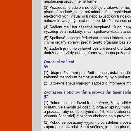
nejobecněji srozumitelné formě.
(3) Požadované sdělení se uděluje v takové formě, k
písemné podobě, se na požádání sdělují nahlédnutí
elektronických, vizuálních nebo akustických nosič
nahrávek. Údaje týkající se osob, které zasluhují 
(4) Sdělení mají být zásadně bezplatná. Kupní cen
vyžadují větší náklady, musí spolková vláda stano
(5) Spolková policejní ředitelství mohou žádost o s
jinými orgány správy, předat těmto orgánům bez zb
(6) Žádosti je nutno vyhovět bez zbytečného průta
dodržena, je vždy nutno informovat osobu požadují
Omezení sdělení
§6
(1) Údaje o životním prostředí mohou zůstat nesděl
zákonné rozhodnutí nemožné nebo by bylo podstat
(2) U zjevně zneužívajících žádostí o informace mo
Zacházení s obchodním a provozním tajemství
§7
(1) Pokud existuje důvod k domněnce, že by sděle
ochranu ve smyslu §4 odst. 3, orgány správy musí i
a požádat, aby do dvou týdnů sdělil, zda skutečno
vlastník (vlastníci) možného obchodního a provozní
(2) Pokud se postižený vyjádřil proti sdělení a p
zájmu podle §4 odst. 3 a 4 sděleny, je nutno písem