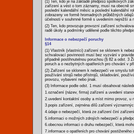
(1) Ten, kdo je na základě předpisů spolkových zá
zařízení a vést o tom záznamy, musí na obecně s
poslední kalendářní měsíc a poslední kalendářní r
zobrazeny ve formě hromadných průběžných údajů o
účelnosti v souhrnné formě s uvedením nejnižší a
(2) Ten, kdo provozuje provozní zařízení schvalo
radě úkoly a podmínky udělené podle těchto předpis
Informace o nebezpečí poruchy
§14
(1) Vlastník (vlastníci) zařízení se sklonem k neb
schvalovací povinnosti musí bez vyzvání v pravide
případně postihnutelnou poruchou (§ 82 a odst. 3 
poruch a o nezbytných opatřeních pro chování v př
(2) Zařízení se sklonem k nebezpečí ve smyslu toh
používání strojů nebo přístrojů, skladování, pou
provozu, vybavení nebo jinak.
(3) Informace podle odst. 1 musí obsahovat následu
1.označení (název, firma) zařízení a uvedení stanov
2.uvedení kontaktní osoby a míst mimo provoz, u n
3.popis zařízení, zejména dílů zařízení významných
4.údaje o nebezpečí, která ze zařízení činí zaříze
5.informaci o možných zdrojích nebezpečí a předp
6.obecnou informaci o druhu nebezpečí, která mohou
7.informace o opatřeních pro chování postiženého 