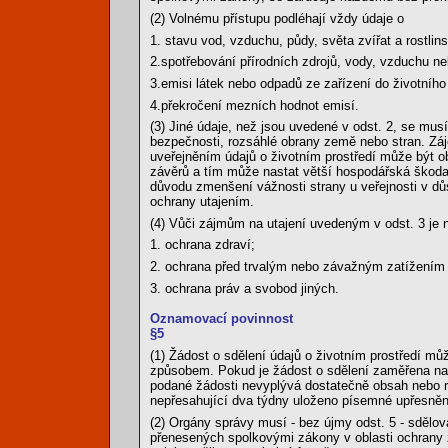
(2) Volnému přístupu podléhají vždy údaje o
1. stavu vod, vzduchu, půdy, světa zvířat a rostlin
2.spotřebování přírodních zdrojů, vody, vzduchu n
3.emisi látek nebo odpadů ze zařízení do životníh
4.překročení mezních hodnot emisí.
(3) Jiné údaje, než jsou uvedené v odst. 2, se musí
bezpečnosti, rozsáhlé obrany země nebo stran. Záj
uveřejněním údajů o životním prostředí může být 
závěrů a tím může nastat větší hospodářská škoda
důvodu zmenšení vážnosti strany u veřejnosti v důs
ochrany utajením.
(4) Vůči zájmům na utajení uvedeným v odst. 3 je 
1. ochrana zdraví;
2. ochrana před trvalým nebo závažným zatížením ž
3. ochrana práv a svobod jiných.
Oznamovací povinnost
§5
(1) Žádost o sdělení údajů o životním prostředí m
způsobem. Pokud je žádost o sdělení zaměřena na 
podané žádosti nevyplývá dostatečně obsah nebo 
nepřesahující dva týdny uloženo písemné upřesněn
(2) Orgány správy musí - bez újmy odst. 5 - sdělova
přenesených spolkovými zákony v oblasti ochrany živ