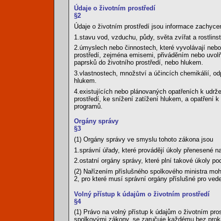
Údaje o životním prostředí
§2
Údaje o životním prostředí jsou informace zachycen
1.stavu vod, vzduchu, půdy, světa zvířat a rostlin
2.úmyslech nebo činnostech, které vyvolávají neb
prostředí, zejména emisemi, přiváděním nebo uvol
paprsků do životního prostředí, nebo hlukem.
3.vlastnostech, množství a účincích chemikálií, o
hlukem.
4.existujících nebo plánovaných opatřeních k udržen
prostředí, ke snížení zatížení hlukem, a opatření
programů.
Orgány správy
§3
(1) Orgány správy ve smyslu tohoto zákona jsou
1.správní úřady, které provádějí úkoly přenesené n
2.ostatní orgány správy, které plní takové úkoly 
(2) Nařízením příslušného spolkového ministra mo
2, pro které musí správní orgány příslušné pro ved
Volný přístup k údajům o životním prostředí
§4
(1) Právo na volný přístup k údajům o životním pros
spolkovými zákony, se zaručuje každému bez proká