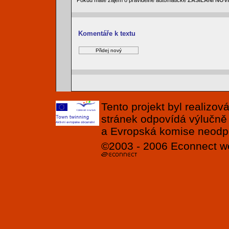
Pokud máte zájem o pravidelné automatické
ZASÍLÁNÍ NOV
Komentáře k textu
Tento projekt byl realizo
stránek odpovídá výlučně
a Evropská komise neodpov
©2003 - 2006
Econnect
w