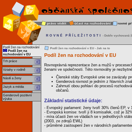
ROVNÉ PŘÍLEŽITOSTI
- Dobře vychovaná ž
Podíl žen na rozhodování
Podíl žen na rozhodování v EU - Jak na to
Podíl žen na
Podíl žen na rozhodování v EU
rozhodování v EU
Trh práce
Rovnoprávná reprezentace žen a mužů v procesech
ženami ve společnosti. Této rovnováhy je nezbytn
Vztahy v rodině
Členské státy Evropské unie se zavázaly pro
Násilí a ženy
Genderová rovnost je jedním z hlavních znak
Zahrnutí obou pohlaví do procesů rozhodová
Jazyk a média
občanů.
Genderově pozitivní
výuka
Základní statistické údaje:
- Evropský parlament: ženy tvoří 30% členů EP, v
- Evropská komise: tvoří ji 8 komisařek, což je 3
- míra účasti žen ve vládách se v jednotlivých st
(2003, ze zdrojů EWL)
- průměrné zastoupení žen v národních parlamente