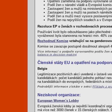
Opatření zaměřená na podporu vyrovnané úč
Podíl žen v národní vládě a Evropské komis
Zastoupení žen a mužů na ministerských p
Zastoupení žen a mužů na postech náměstků
Podíl žen a mužů mezi vysoce postavenými 
Podíl žen na nejvyšších soudech a v Evro
Rezoluce EP o ženách v rozhodovacích procesec
Používání kvót bylo odsouhlaseno jako přechodné 
vyváženost byla stanovena na hranici min. 40% za
Rozhodnutí Komise
vztahující se na genderovo
Komise se zavazuje postupně dosáhnout alespoň 
Více informací o podpoře vyrovnaného podílu žen
balance in decision-making
Členské státy EU a opatření na podporu
Belgie
Legitimizace pozitivních akcí uvedená v ústavě ve
kandidátkách: počet kandidátů jednoho pohlaví nesm
na kandidátkách do evropských, federálních a míst
Podrobější informace získáte v sekci
Příklady z pr
Neziskové organizace:
European Women´s Lobby
Evropská ženská lobby je největší koordinační org
má více než 3000 členek v 15 členských státech.