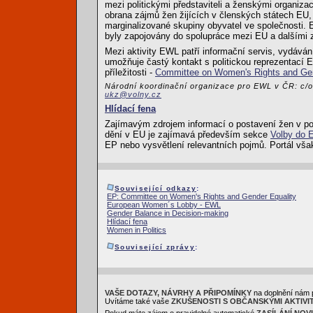
mezi politickými představiteli a ženskými organiz
obrana zájmů žen žijících v členských státech EU, c
marginalizované skupiny obyvatel ve společnosti. E
byly zapojovány do spolupráce mezi EU a dalšími
Mezi aktivity EWL patří informační servis, vydáván
umožňuje častý kontakt s politickou reprezentací
příležitosti -
Committee on Women's Rights and Gen
Národní koordinační organizace pro EWL v ČR: c/o 
ukz@volny.cz
Hlídací fena
Zajímavým zdrojem informací o postavení žen v poli
dění v EU je zajímavá především sekce
Volby do 
EP nebo vysvětlení relevantních pojmů. Portál však
Související odkazy
:
EP: Committee on Women's Rights and Gender Equality
European Women´s Lobby - EWL
Gender Balance in Decision-making
Hlídací fena
Women in Politics
Související zprávy
:
VAŠE DOTAZY, NÁVRHY A PŘIPOMÍNKY
na doplnění nám 
Uvítáme také vaše
ZKUŠENOSTI S OBČANSKÝMI AKTIVI