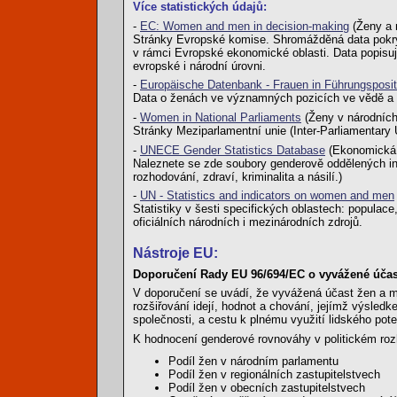
Více statistických údajů:
-
EC: Women and men in decision-making
(Ženy a 
Stránky Evropské komise. Shromážděná data pokrýv
v rámci Evropské ekonomické oblasti. Data popisují
evropské i národní úrovni.
-
Europäische Datenbank - Frauen in Führungsposi
Data o ženách ve významných pozicích ve vědě a po
-
Women in National Parliaments
(Ženy v národních
Stránky Meziparlamentní unie (Inter-Parliamentary
-
UNECE Gender Statistics Database
(Ekonomická 
Naleznete se zde soubory genderově oddělených indik
rozhodování, zdraví, kriminalita a násilí.)
-
UN - Statistics and indicators on women and men
Statistiky v šesti specifických oblastech: populace,
oficiálních národních i mezinárodních zdrojů.
Nástroje EU:
Doporučení Rady EU 96/694/EC o vyvážené účast
V doporučení se uvádí, že vyvážená účast žen a 
rozšiřování idejí, hodnot a chování, jejímž výsled
společnosti, a cestu k plnému využití lidského pot
K hodnocení genderové rovnováhy v politickém roz
Podíl žen v národním parlamentu
Podíl žen v regionálních zastupitelstvech
Podíl žen v obecních zastupitelstvech