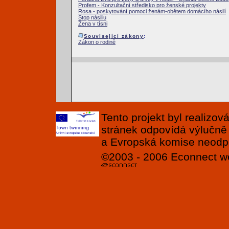
Profem - Konzultační středisko pro ženské projekty
Rosa - poskytování pomoci ženám-obětem domácího násilí
Stop násiliu
Žena v tísni
Související zákony
:
Zákon o rodině
Tento projekt byl realizo
stránek odpovídá výlučně
a Evropská komise neodpov
©2003 - 2006
Econnect
w