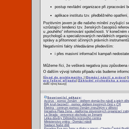
postup nevládní organizace při zpracování 
aplikace institutu tzv. předběžného opatřen
Pozitivním jevem je dle našeho mínění zvyšující s
vzrůstající tendenci tzv. ženských časopisů refer
u „pouhého“ informování společnosti. V konečném d
psychologů a specializovaných nevládních organizac
správy a přítomnost účinných právních instrumentů
Negativními fakty shledáváme především:
i přes masivní informační kampaň nedostate
Můžeme říci, že veškerá negativa jsou způsobena 
O dalším vývoji tohoto případu vás budeme informo
[
Úvod do problematiky
] [
Domácí násilí a právo
] [
pro řešení případu
] [
Základní východiska a pozna
další vývoj kauzy]
Související odkazy
:
Acorus - pomoc ženám - obětem domácího násilí a jejich dě
Bílý kruh bezpečí - pomoc obětem trestných činů v ČR
Elektra - centrum pomoci ženám zneužitým v dětství
Iniciatíva Piata žena - platforma slovenských organizací zab
La Strada - prevence obchodu se ženami
Linka důvěry Dětského krizového centra
Ministerstvo vnitra - Domácí násilí
Nadace Naše dítě
Poradna Eva pro ženy a dívky v nouzi - Charita České Budě