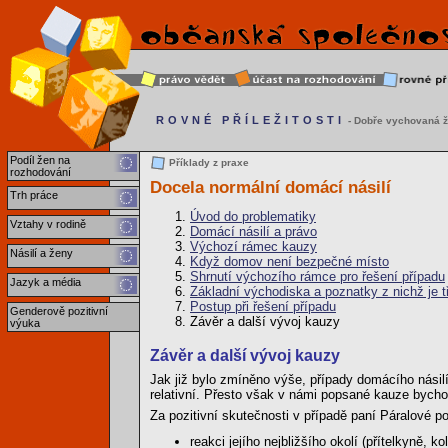
ROVNÉ PŘÍLEŽITOSTI
- Dobře vychovaná ž
Podíl žen na
Příklady z praxe
rozhodování
Docela normální domácí násilí
Trh práce
Úvod do problematiky
Vztahy v rodině
Domácí násilí a právo
Výchozí rámec kauzy
Násilí a ženy
Když domov není bezpečné místo
Shrnutí výchozího rámce pro řešení případu
Jazyk a média
Základní východiska a poznatky z nichž je t
Postup při řešení případu
Genderově pozitivní
Závěr a další vývoj kauzy
výuka
Závěr a další vývoj kauzy
Jak již bylo zmíněno výše, případy domácího násilí 
relativní. Přesto však v námi popsané kauze bycho
Za pozitivní skutečnosti v případě paní Páralové p
reakci jejího nejbližšího okolí (přítelkyně, k