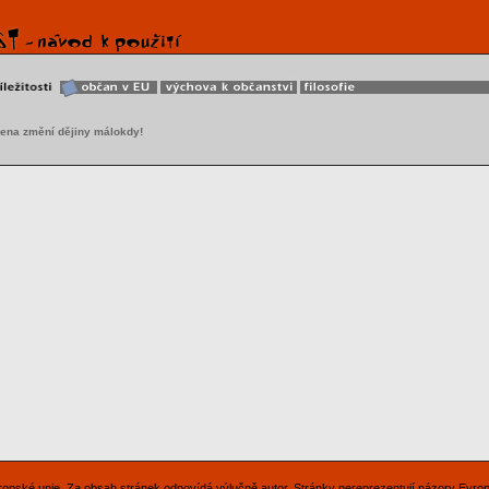
ena změní dějiny málokdy!
Evropské unie. Za obsah stránek odpovídá výlučně autor. Stránky nereprezentují názory Evro