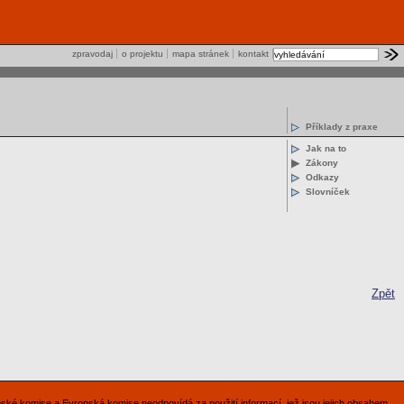
zpravodaj
o projektu
mapa stránek
kontakt
Příklady z praxe
Jak na to
Zákony
Odkazy
Slovníček
Zpět
pské komise a Evropská komise neodpovídá za použití informací, jež jsou jejich obsahem.