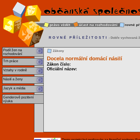
ROVNÉ PŘÍLEŽITOSTI
- Dobře vychovaná ž
Podíl žen na
Zákony
rozhodování
Docela normální domácí násilí
Trh práce
Zákon číslo:
Oficiální název:
Vztahy v rodině
Násilí a ženy
Jazyk a média
Genderově pozitivní
výuka
Tento projekt byl realizován za finanční podpory 