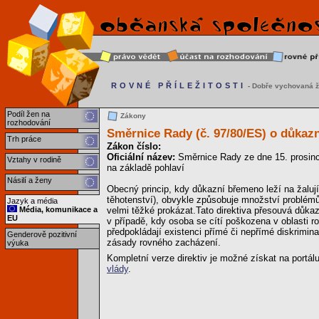
ROVNÉ PŘÍLEŽITOSTI
- Dobře vychovaná ž
Podíl žen na
Zákony
rozhodování
Směrnice Rady (č. 97/80/ES) o důka
Trh práce
Zákon číslo:
Oficiální název:
Směrnice Rady ze dne 15. prosinc
Vztahy v rodině
na základě pohlaví
Násilí a ženy
Obecný princip, kdy důkazní břemeno leží na žalují
těhotenství), obvykle způsobuje množství problém
Jazyk a média
Média, komunikace a
velmi těžké prokázat.Tato direktiva přesouvá důkaz
EU
v případě, kdy osoba se cítí poškozena v oblasti r
předpokládají existenci přímé či nepřímé diskrimin
Genderově pozitivní
zásady rovného zacházení.
výuka
Kompletní verze direktiv je možné získat na portál
vlády
.