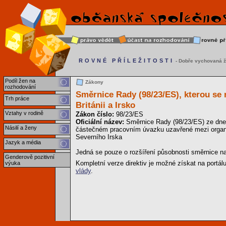
ROVNÉ PŘÍLEŽITOSTI
- Dobře vychovaná ž
Podíl žen na
Zákony
rozhodování
Směrnice Rady (98/23/ES), kterou se 
Trh práce
Británii a Irsko
Vztahy v rodině
Zákon číslo:
98/23/ES
Oficiální název:
Směrnice Rady (98/23/ES) ze dne 
Násilí a ženy
částečném pracovním úvazku uzavřené mezi organi
Severního Irska
Jazyk a média
Jedná se pouze o rozšíření působnosti směrnice na
Genderově pozitivní
Kompletní verze direktiv je možné získat na portál
výuka
vlády
.