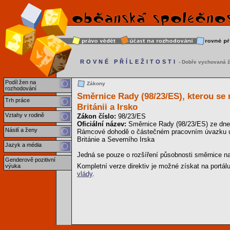
ROVNÉ PŘÍLEŽITOSTI
- Dobře vychovaná ž
Podíl žen na
Zákony
rozhodování
Směrnice Rady (98/23/ES), kterou se 
Trh práce
Británii a Irsko
Vztahy v rodině
Zákon číslo:
98/23/ES
Oficiální název:
Směrnice Rady (98/23/ES) ze dne 
Násilí a ženy
Rámcové dohodě o částečném pracovním úvazku uz
Británie a Severního Irska
Jazyk a média
Jedná se pouze o rozšíření působnosti směrnice na
Genderově pozitivní
Kompletní verze direktiv je možné získat na portál
výuka
vlády
.