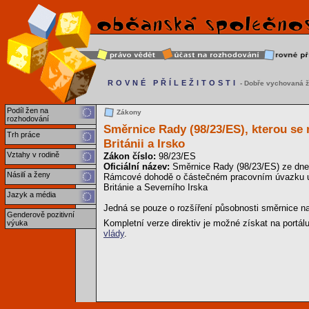
ROVNÉ PŘÍLEŽITOSTI
- Dobře vychovaná ž
Podíl žen na
Zákony
rozhodování
Směrnice Rady (98/23/ES), kterou se 
Trh práce
Británii a Irsko
Vztahy v rodině
Zákon číslo:
98/23/ES
Oficiální název:
Směrnice Rady (98/23/ES) ze dne 
Násilí a ženy
Rámcové dohodě o částečném pracovním úvazku uz
Británie a Severního Irska
Jazyk a média
Jedná se pouze o rozšíření působnosti směrnice na
Genderově pozitivní
Kompletní verze direktiv je možné získat na portál
výuka
vlády
.