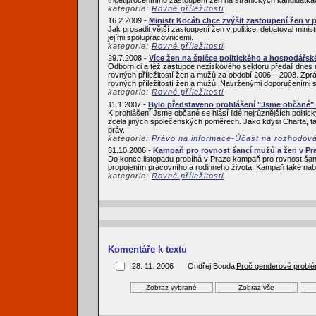
kategorie:
Rovné příležitosti
16.2.2009 -
Ministr Kocáb chce zvýšit zastoupení žen v p
Jak prosadit větší zastoupení žen v politice, debatoval mi
jejími spolupracovnicemi.
kategorie:
Rovné příležitosti
29.7.2008 -
Více žen na špičce politického a hospodářské
Odborníci a též zástupce neziskového sektoru předali dnes 
rovných příležitostí žen a mužů za období 2006 – 2008. Zprá
rovných příležitostí žen a mužů. Navrženými doporučeními s
kategorie:
Rovné příležitosti
11.1.2007 -
Bylo představeno prohlášení "Jsme občané" i
K prohlášení Jsme občané se hlásí lidé nejrůznějších politickýc
zcela jiných společenských poměrech. Jako kdysi Charta, t
práv.
kategorie:
Právo na informace-Účast na rozhodován
31.10.2006 -
Kampaň pro rovnost šancí mužů a žen v Pr
Do konce listopadu probíhá v Praze kampaň pro rovnost šancí
propojením pracovního a rodinného života. Kampaň také nabízí n
kategorie:
Rovné příležitosti
Komentáře k textu
28. 11. 2006
Ondřej Bouda
Proč genderové probl