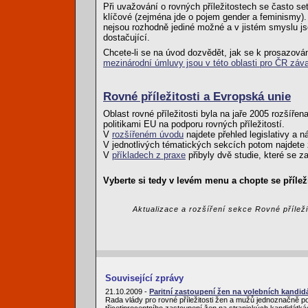
Při uvažování o rovných příležitostech se často s
klíčové (zejména jde o pojem gender a feminismy)
nejsou rozhodně jediné možné a v jistém smyslu jso
dostačující.
Chcete-li se na úvod dozvědět, jak se k prosazován
mezinárodní úmluvy jsou v této oblasti pro ČR záv
Rovné příležitosti a Evropská unie
Oblast rovné příležitosti byla na jaře 2005 rozšířen
politikami EU na podporu rovných příležitostí.
V
rozšířeném úvodu
najdete přehled legislativy a n
V jednotlivých tématických sekcích potom najdete z
V
příkladech z praxe
přibyly dvě studie, které se z
Vyberte si tedy v levém menu a chopte se příleži
Aktualizace a rozšíření sekce Rovné přílež
Související zprávy
21.10.2009 -
Paritní zastoupení žen na volebních kandid
Rada vlády pro rovné příležitosti žen a mužů jednoznačně pod
třicetiprocentního zastoupení žen na stranických kandidátká