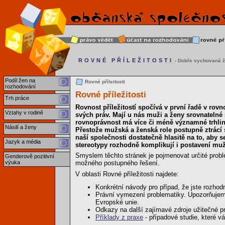
ROVNÉ PŘÍLEŽITOSTI
- Dobře vychovaná ž
Podíl žen na
Rovné příleitosti
rozhodování
Rovné příležitosti
Trh práce
Rovnost příležitostí spočívá v první řadě v rovn
Vztahy v rodině
svých práv. Mají u nás muži a ženy srovnateln
rovnoprávnost má více či méně významné trhliny
Násilí a ženy
Přestože mužská a ženská role postupně ztrácí sv
naší společnosti dostatečně hlasitě na to, aby 
Jazyk a média
stereotypy rozhodně komplikují i postavení mužů
Smyslem těchto stránek je pojmenovat určité probl
Genderově pozitivní
výuka
možného postupného řešení.
V oblasti Rovné příležitosti najdete:
Konkrétní návody pro případ, že jste rozhodn
Právní vymezení problematiky. Upozorňujeme 
Evropské unie.
Odkazy na další zajímavé zdroje užitečné p
Příklady z praxe
- případové studie, které v