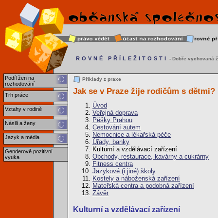
ROVNÉ PŘÍLEŽITOSTI
- Dobře vychovaná ž
Podíl žen na
Příklady z praxe
rozhodování
Jak se v Praze žije rodičům s dětmi?
Trh práce
Úvod
Vztahy v rodině
Veřejná doprava
Pěšky Prahou
Násilí a ženy
Cestování autem
Nemocnice a lékařská péče
Jazyk a média
Úřady, banky
Kulturní a vzdělávací zařízení
Genderově pozitivní
Obchody, restaurace, kavárny a cukrárny
výuka
Fitness centra
Jazykové (i jiné) školy
Kostely a náboženská zařízení
Mateřská centra a podobná zařízení
Závěr
Kulturní a vzdělávací zařízení