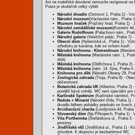
Ani na mateřské dovolené nemusíte rezignovat na ku
Praze je skutečně velký výběr.
Národní divadlo
(Ostrovní 1, Praha 1) - Vs
Národní muzeum
(Václavské nám., Praha 1
Muzeum hraček
(Pražský hrad, Praha 1) - 
Národní zemědělské muzeum
(Kostelní 44
Galerie Rudolfinum
(Palachovo nám., Praha
Národní galerie
(Veletržní palác, Praha 7) -
Obecní dům
(Hybernská ul., Praha 1) - Výt
středisku je kavárna, kde se ovšem kouří.
Národní knihovna - Klementinum
(Mariáns
Městská knihovna
(Mariánské nám. 1, Praha
dítě).
Městská knihovna
(Oldřichova 1, Praha 2) 
Městská knihovna
(nám. 14. října, Praha 5 
Knihovna pro děti
(Národní Obrany 29, Prah
Zoologická zahrada
(Troja, Praha 8) - Ob
občerstvení.
Botanická zahrada UK
(Albertov, Praha 2) 
pondělí bývá volněji. WC není speciální pro dě
Karlínské Spektrum
(Karlínské náměstí, Pr
Reduta + Minaret
(Národní třída, Praha 1) 
divadlo během pohádky praskalo ve švech, je
Arcidiecézní charita
(Londýnská 44, Praha 
Slovanský dům
(Na Příkopech, Praha 1) - 
Vila Portheimka
(Štefánikova ul., Praha 5 
prostory.
Jindřišská věž
(Jindřišská ul., Praha 1) - K
stísněné. K dispozici je bezbariérové WC.