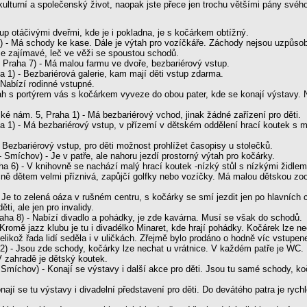
lturní a společenský život, naopak jste přece jen trochu většími pány svého
tup otáčivými dveřmi, kde je i pokladna, je s kočárkem obtížný.
) - Má schody ke kase. Dále je výtah pro vozíčkáře. Záchody nejsou uzpůsob
Je zajímavé, leč ve věži se spoustou schodů.
, Praha 7) - Má malou farmu ve dvoře, bezbariérový vstup.
 1) - Bezbariérová galerie, kam mají děti vstup zdarma.
 Nabízí rodinné vstupné.
ah s portýrem vás s kočárkem vyveze do obou pater, kde se konají výstavy. N
ké nám. 5, Praha 1) - Má bezbariérový vchod, jinak žádné zařízení pro děti.
 1) - Má bezbariérový vstup, v přízemí v dětském oddělení hrací koutek s mo
- Bezbariérový vstup, pro děti možnost prohlížet časopisy u stolečků.
- Smíchov) - Je v patře, ale nahoru jezdí prostorný výtah pro kočárky.
a 6) - V knihovně se nachází malý hrací koutek -nízký stůl s nízkými židlemi
ecně dětem velmi příznivá, zapůjčí golfky nebo vozíčky. Má malou dětskou z
- Je to zelená oáza v rušném centru, s kočárky se smí jezdit jen po hlavních 
ti, ale jen pro invalidy.
aha 8) - Nabízí divadlo a pohádky, je zde kavárna. Musí se však do schodů.
- Kromě jazz klubu je tu i divadélko Minaret, kde hrají pohádky. Kočárek lze
likož řada lidí seděla i v uličkách. Zřejmě bylo prodáno o hodně víc vstupen
2) - Jsou zde schody, kočárky lze nechat u vrátnice. V každém patře je WC.
V zahradě je dětský koutek.
- Smíchov) - Konají se výstavy i další akce pro děti. Jsou tu samé schody, 
onají se tu výstavy i divadelní představení pro děti. Do devátého patra je ry