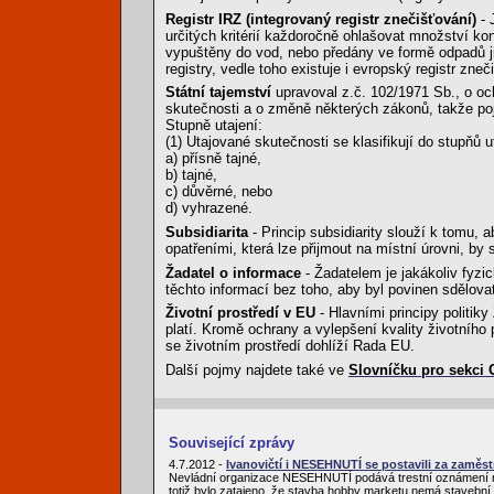
Registr IRZ (integrovaný registr znečišťování)
- 
určitých kritérií každoročně ohlašovat množství ko
vypuštěny do vod, nebo předány ve formě odpadů ji
registry, vedle toho existuje i evropský registr zne
Státní tajemství
upravoval z.č. 102/1971 Sb., o och
skutečnosti a o změně některých zákonů, takže poj
Stupně utajení:
(1) Utajované skutečnosti se klasifikují do stupňů u
a) přísně tajné,
b) tajné,
c) důvěrné, nebo
d) vyhrazené.
Subsidiarita
- Princip subsidiarity slouží k tomu, 
opatřeními, která lze přijmout na místní úrovni, b
Žadatel o informace
- Žadatelem je jakákoliv fyz
těchto informací bez toho, aby byl povinen sdělova
Životní prostředí v EU
- Hlavními principy politik
platí. Kromě ochrany a vylepšení kvality životního
se životním prostředí dohlíží Rada EU.
Další pojmy najdete také ve
Slovníčku pro sekci
Související zprávy
4.7.2012 -
Ivanovičtí i NESEHNUTÍ se postavili za zam
Nevládní organizace NESEHNUTÍ podává trestní oznámení na
totiž bylo zatajeno, že stavba hobby marketu nemá stavební