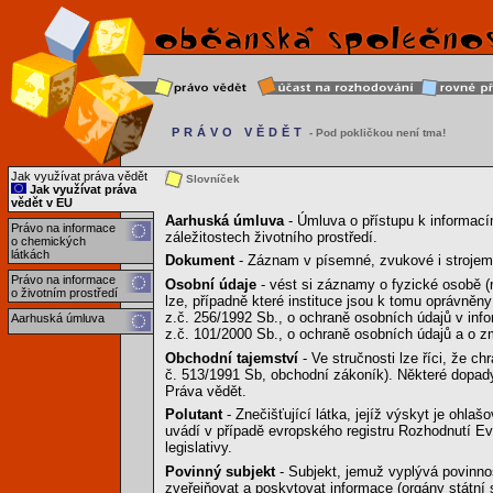
PRÁVO VĚDĚT
- Pod pokličkou není tma!
Jak využívat práva vědět
Slovníček
Jak využívat práva
vědět v EU
Aarhuská úmluva
- Úmluva o přístupu k informacím
Právo na informace
záležitostech životního prostředí.
o chemických
látkách
Dokument
- Záznam v písemné, zvukové i strojem 
Právo na informace
Osobní údaje
- vést si záznamy o fyzické osobě (
o životním prostředí
lze, případně které instituce jsou k tomu oprávněny
z.č. 256/1992 Sb., o ochraně osobních údajů v in
Aarhuská úmluva
z.č. 101/2000 Sb., o ochraně osobních údajů a o 
Obchodní tajemství
- Ve stručnosti lze říci, že c
č. 513/1991 Sb, obchodní zákoník). Některé dopady
Práva vědět.
Polutant
- Znečišťující látka, jejíž výskyt je ohl
uvádí v případě evropského registru Rozhodnutí Evr
legislativy.
Povinný subjekt
- Subjekt, jemuž vyplývá povinnost
zveřejňovat a poskytovat informace (orgány státní