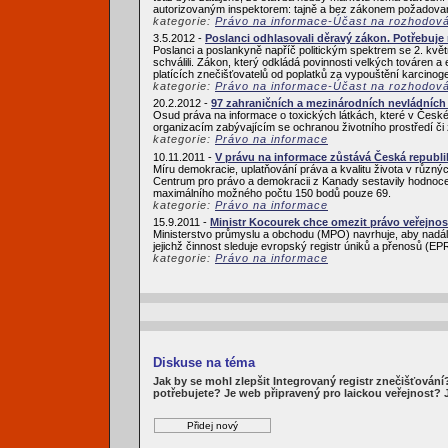
autorizovaným inspektorem: tajně a bez zákonem požadovaný
kategorie:
Právo na informace-Účast na rozhodov
3.5.2012 -
Poslanci odhlasovali děravý zákon. Potřebuje
Poslanci a poslankyně napříč politickým spektrem se 2. květ
schválili. Zákon, který odkládá povinnosti velkých továren a
platících znečišťovatelů od poplatků za vypouštění karcinoge
kategorie:
Právo na informace-Účast na rozhodov
20.2.2012 -
97 zahraničních a mezinárodních nevládních 
Osud práva na informace o toxických látkách, které v České 
organizacím zabývajícím se ochranou životního prostředí či 
kategorie:
Právo na informace
10.11.2011 -
V právu na informace zůstává Česká republi
Míru demokracie, uplatňování práva a kvalitu života v růz
Centrum pro právo a demokracii z Kanady sestavily hodnocen
maximálního možného počtu 150 bodů pouze 69.
kategorie:
Právo na informace
15.9.2011 -
Ministr Kocourek chce omezit právo veřejnos
Ministerstvo průmyslu a obchodu (MPO) navrhuje, aby nadále
jejichž činnost sleduje evropský registr úniků a přenosů (
kategorie:
Právo na informace
Diskuse na téma
Jak by se mohl zlepšit Integrovaný registr znečišťován
potřebujete? Je web připravený pro laickou veřejnost?