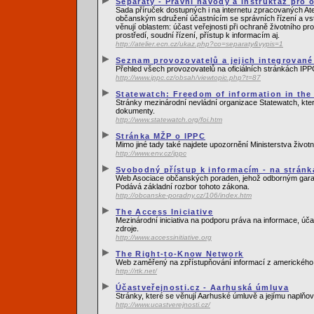
Separáty - Právní návody a instruktáž pro
Sada příruček dostupných i na internetu zpracovaných Ate
občanským sdružení účastnícím se správních řízení a vs
věnují oblastem: účast veřejnosti při ochraně životního pr
prostředí, soudní řízení, přístup k informacím aj.
http://atelier.ecn.cz/ukaz.php?co=separaty&vypis=1
Seznam provozovatelů a jejich integrované
Přehled všech provozovatelů na oficiálních stránkách IPP
http://www.ippc.cz/obsah/viewtopic.php?t=87
Statewatch: Freedom of information in th
Stránky mezinárodní nevládní organizace Statewatch, kt
dokumenty.
http://www.statewatch.org/foi.htm
Stránka MŽP o IPPC
Mimo jiné tady také najdete upozornění Ministerstva životn
http://www.env.cz/ippc
Svobodný přístup k informacím - na strán
Web Asociace občanských poraden, jehož odborným garant
Podává základní rozbor tohoto zákona.
http://obcanske-poradny.cz/106/index.htm
The Access Iniciative
Mezinárodní iniciativa na podporu práva na informace, úča
zdroje.
http://www.accessinitiative.org
The Right-to-Know Network
Web zaměřený na zpřístupňování informací z amerického r
http://rtk.net/
Účastveřejnosti.cz - Aarhuská úmluva
Stránky, které se věnují Aarhuské úmluvě a jejímu naplňo
http://www.ucastverejnosti.cz/