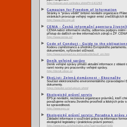
http://obcan.ecn.cz/index.shtml?t=141263
Campaign for Freedom of Information
Stránky k "právu vědět" britské nevládní organizace Přát
stránkách provozuje veřejný registr emisí znečišťujících lá
http://www.cfoi.org.uk
CENIA - Česká informační agentura životní
CENIA nabízí informační služby, odbornou podporu státní sp
přístup do dalších on-line informačních zdrojů o ŽP. CENIA 
http://www.cenia.cz/
Code of Conduct - Guide to the obligations
Kodexu zaměstnanců a úředníků Evropského parlamentu. Souč
dokumentům, vyřizování stížností.
http://www.europarl.eu.int/codex/default_en.htm
Deník veřejné správy
Deník veřejné správy přináší aktuální informace z oblasti
ranní noviny pro pracovníky veřejné správy.
http://denik.obce.cz
EkoList: Zelená domácnost - Ekoznačky
Součást elektronického environmentálního zpravodajství E
dokumenty.
https://ekolist.cz/zd-ekozn.shtml
Ekologický právní servis
EPS je nevládní, nezisková organizace právníků, kteří cht
považujeme ochranu životního prostředí a lidských práv s
ke spravedlnosti.
http://www.eps.cz
Ekologický právní servis: Poradna k právu
Základní informace o využívání práva na informace formo
ekologické legislativy i praktickou právní pomocí.
http://www.eps.cz/php/index.php?cat=por&art=info