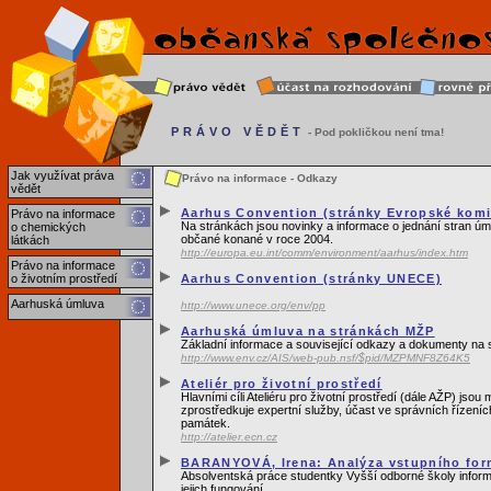
PRÁVO VĚDĚT
- Pod pokličkou není tma!
Jak využívat práva
Právo na informace - Odkazy
vědět
Aarhus Convention (stránky Evropské komi
Právo na informace
Na stránkách jsou novinky a informace o jednání stran úm
o chemických
občané konané v roce 2004.
látkách
http://europa.eu.int/comm/environment/aarhus/index.htm
Právo na informace
o životním prostředí
Aarhus Convention (stránky UNECE)
Aarhuská úmluva
http://www.unece.org/env/pp
Aarhuská úmluva na stránkách MŽP
Základní informace a související odkazy a dokumenty na s
http://www.env.cz/AIS/web-pub.nsf/$pid/MZPMNF8Z64K5
Ateliér pro životní prostředí
Hlavními cíli Ateliéru pro životní prostředí (dále AŽP) js
zprostředkuje expertní služby, účast ve správních řízeníc
památek.
http://atelier.ecn.cz
BARANYOVÁ, Irena: Analýza vstupního fo
Absolventská práce studentky Vyšší odborné školy infor
jejich fungování.