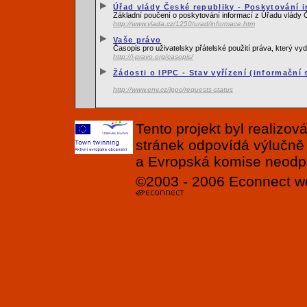
Úřad vlády České republiky - Poskytování i
Základní poučení o poskytování informací z Úřadu vlády 
http://www.vlada.cz/1250/urad/informace.htm
Vaše právo
Časopis pro uživatelsky přátelské použití práva, který 
http://i-pravo.org/casopis/
Žádosti o IPPC - Stav vyřízení (informační
http://www.env.cz/ippc/requests-status
Tento projekt byl realizo
stránek odpovídá výlučně
a Evropská komise neodpov
©2003 - 2006
Econnect
w