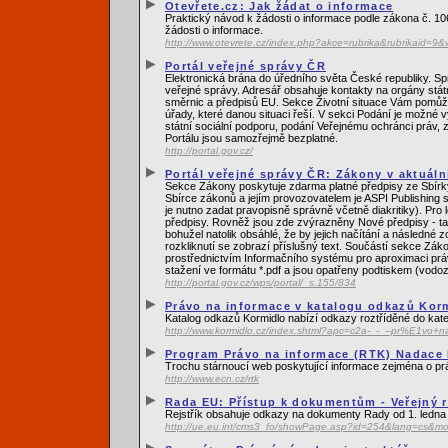
Otevřete.cz: Jak žádat o informace
Praktický návod k žádosti o informace podle zákona č. 1
žádosti o informace.
http://www.otevrete.cz/index.php?akce=rubrika&rubrikaid=9
Portál veřejné správy ČR
Elektronická brána do úředního světa České republiky. Sp
veřejné správy. Adresář obsahuje kontakty na orgány stá
směrnic a předpisů EU. Sekce Životní situace Vám pomůže
úřady, které danou situaci řeší. V sekci Podání je možné 
státní sociální podporu, podání Veřejnému ochránci práv, 
Portálu jsou samozřejmě bezplatné.
http://portal.gov.cz/
Portál veřejné správy ČR: Zákony v aktuáln
Sekce Zákony poskytuje zdarma platné předpisy ze Sbírky
Sbírce zákonů a jejím provozovatelem je ASPI Publishing s
je nutno zadat pravopisně správně včetně diakritiky). Pro
předpisy. Rovněž jsou zde zvýrazněny Nové předpisy - tat
bohužel natolik obsáhlé, že by jejich načítání a následné 
rozkliknutí se zobrazí příslušný text. Součástí sekce Zák
prostřednictvím Informačního systému pro aproximaci prá
stažení ve formátu *.pdf a jsou opatřeny podtiskem (vod
http://portal.gov.cz/wps/portal/_s.155/834
Právo na informace v katalogu odkazů Kor
Katalog odkazů Kormidlo nabízí odkazy roztříděné do kate
http://www.kormidlo.cz/index.shtml?apc=c2a-_-_--pr%E1vo+
Program Právo na informace (RTK) Nadace 
Trochu stárnoucí web poskytující informace zejména o prá
http://www.ecn.cz/rtk
Rada EU: Přístup k dokumentům - Veřejný r
Rejstřík obsahuje odkazy na dokumenty Rady od 1. ledna
http://ue.eu.int/cms3_fo/showPage.asp?id=254&lang=cs&m