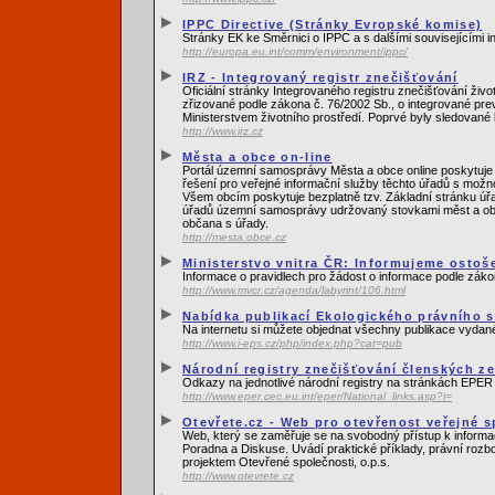
IPPC Directive (Stránky Evropské komise)
Stránky EK ke Směrnici o IPPC a s dalšími souvisejícími 
http://europa.eu.int/comm/environment/ippc/
IRZ - Integrovaný registr znečišťování
Oficiální stránky Integrovaného registru znečišťování živ
zřizované podle zákona č. 76/2002 Sb., o integrované pre
Ministerstvem životního prostředí. Poprvé byly sledované 
http://www.irz.cz
Města a obce on-line
Portál územní samosprávy Města a obce online poskytuje 
řešení pro veřejné informační služby těchto úřadů s možn
Všem obcím poskytuje bezplatně tzv. Základní stránku úřa
úřadů územní samosprávy udržovaný stovkami měst a obcí
občana s úřady.
http://mesta.obce.cz
Ministerstvo vnitra ČR: Informujeme ostoše
Informace o pravidlech pro žádost o informace podle záko
http://www.mvcr.cz/agenda/labyrint/106.html
Nabídka publikací Ekologického právního s
Na internetu si můžete objednat všechny publikace vydané
http://www.i-eps.cz/php/index.php?cat=pub
Národní registry znečišťování členských z
Odkazy na jednotlivé národní registry na stránkách EPER 
http://www.eper.cec.eu.int/eper/National_links.asp?i=
Otevřete.cz - Web pro otevřenost veřejné s
Web, který se zaměřuje se na svobodný přístup k informací
Poradna a Diskuse. Uvádí praktické příklady, právní rozbo
projektem Otevřené společnosti, o.p.s.
http://www.otevrete.cz