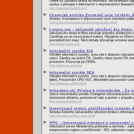
Online síť zastánců práva na informace. Na stránkách najd
zprávy o přístupu k informacím v mezinárodních finanančn
http://www.freedominfo.org/
Chemická politika Evropské unie (stránky 
Stránky Greenpeace k připravované nové chemické politi
http://www.greenpeace.cz/chemicalreaction.shtml
I-pravo.org - občanské sdružení Ars Aequi 
Sdružení Ars Aequi et Boni sdružuje právníky především z
Zaměřuje se na rozvoj právní kultury. Věnujeme se šíření
precedenčních kauz. Mezi tématy převažuje ochrana spotř
http://www.i-pravo.org/
Informační systém EIA
Oficiální informační systém. Jsou zde k dispozici záznam
sekcí: Záměry na území ČR, Záměry mimo území ČR, Autor
procesem. Provozuje jej CENIA.
http://www.ceu.cz/eia/is/
Informační systém SEA
Oficiální informační systém. Jsou zde k dispozici zázna
plánů, Posuzování ÚPD VÚC, Mezistátní posuzování (zatí
http://www.ceu.cz/EIA/SEA
Infozakon.sk: Prístup k informáciám - Čo ni
Sekce slovenského portálu Changenet věnovaná právu na in
skúsenosti občanov, poskytovať rady a pomoc v prípade p
http://www.infozakon.sk
Integrovaný registr znečišťování (stránky 
Stránka českého občanského sdružení Arnika s informacem
http://bezjedu.arnika.org/irz.shtml
IPPC - Integrovaná prevence a omezování zn
Informační server Ministerstva průmyslu a obchodu - zákl
integrovaném registru znečišťování - IRZ, odborném orgá
http://www.ippc.cz/