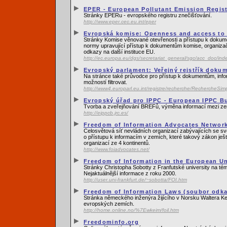
EPER - European Pollutant Emission Regis
Stránky EPERu - evropského registru znečišťování.
http://www.eper.cec.eu.int/eper
Evropská komise: Openness and access to
Stránky Komise věnované otevřenosti a přístupu k dokume
normy upravující přístup k dokumentům komise, organizačn
odkazy na další instituce EU.
http://ec.europa.eu/dgs/secretariat_general/sgc/acc_doc/in
Evropský parlament: Veřejný rejstřík doku
Na stránce také průvodce pro přístup k dokumentům, info
možností filtrovat.
http://www4.europarl.eu.int/registre/recherche/RechercheSi
Evropský úřad pro IPPC - European IPPC B
Tvorba a zveřejňování BREFů, výměna informací mezi z
http://eippcb.jrc.es/
Freedom of Information Advocates Network
Celosvětová síť nevládních organizací zabývajících se s
o přístupu k informacím v zemích, které takový zákon ješt
organizací ze 4 kontinentů.
http://www.foiadvocates.net/
Freedom of Information in the European U
Stránky Christopha Sobotty z Franfutské university na t
Nejaktuálnější informace z roku 2000.
http://user.uni-frankfurt.de/~sobotta/FOI.htm
Freedom of Information Laws (soubor odk
Stránka německého inženýra žijícího v Norsku Waltera Kei
evropských zemích.
http://home.online.no/%7Ewkeim/foil.htm
Freedominfo.org