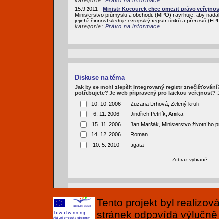
kategorie:
Právo na informace
15.9.2011 -
Ministr Kocourek chce omezit právo veřejnos
Ministerstvo průmyslu a obchodu (MPO) navrhuje, aby nadále
jejichž činnost sleduje evropský registr úniků a přenosů (
kategorie:
Právo na informace
Diskuse na téma
Jak by se mohl zlepšit Integrovaný registr znečišťován
potřebujete? Je web připravený pro laickou veřejnost?
10. 10. 2006
Zuzana Drhová, Zelený kruh
6. 11. 2006
Jindřich Petrlík, Arnika
15. 11. 2006
Jan Maršák, Ministerstvo životního p
14. 12. 2006
Roman
10. 5. 2010
agata
Tento projekt byl realizo
stránek odpovídá výlučně