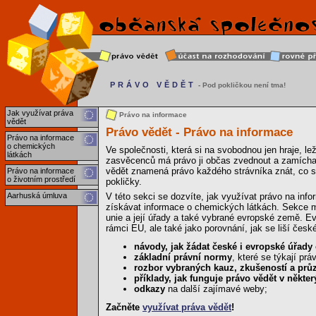
PRÁVO VĚDĚT
- Pod pokličkou není tma!
Jak využívat práva
Právo na informace
vědět
Právo vědět - Právo na informace
Právo na informace
o chemických
Ve společnosti, která si na svobodnou jen hraje, l
látkách
zasvěcenců má právo ji občas zvednout a zamícha
vědět znamená právo každého strávníka znát, co se
Právo na informace
o životním prostředí
pokličky.
Aarhuská úmluva
V této sekci se dozvíte, jak využívat právo na info
získávat informace o chemických látkách. Sekce ma
unie a její úřady a také vybrané evropské země. Ev
rámci EU, ale také jako porovnání, jak se liší čes
návody, jak žádat české i evropské úřady
základní právní normy
, které se týkají pr
rozbor vybraných kauz, zkušeností a pr
příklady, jak funguje právo vědět v někt
odkazy
na další zajímavé weby;
Začněte
využívat práva vědět
!