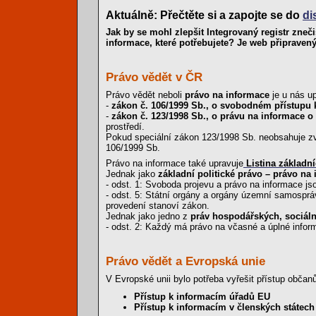
Aktuálně: Přečtěte si a zapojte se do
di
Jak by se mohl zlepšit Integrovaný registr zneč
informace, které potřebujete? Je web připraven
Právo vědět v ČR
Právo vědět neboli
právo na informace
je u nás u
-
zákon č. 106/1999 Sb., o svobodném přístupu 
-
zákon č. 123/1998 Sb., o právu na informace o
prostředí.
Pokud speciální zákon 123/1998 Sb. neobsahuje zvl
106/1999 Sb.
Právo na informace také upravuje
Listina základn
Jednak jako
základní politické právo – právo na
- odst. 1: Svoboda projevu a právo na informace js
- odst. 5: Státní orgány a orgány územní samospr
provedení stanoví zákon.
Jednak jako jedno z
práv hospodářských, sociáln
- odst. 2: Každý má právo na včasné a úplné inform
Právo vědět a Evropská unie
V Evropské unii bylo potřeba vyřešit přístup obč
Přístup k informacím úřadů EU
Přístup k informacím v členských státech