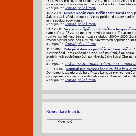
Rada vlády pro rovné příležitosti žen a mužů jednoznačně pod
třicetiprocentního zastoupení žen na stranických kandidátká
kategorie:
Rovné příležitosti
16.2.2009 -
Ministr Kocáb chce zvýšit zastoupení žen v p
Jak prosadit větší zastoupení žen v politice, debatoval mi
jejími spolupracovnicemi.
kategorie:
Rovné příležitosti
29.7.2008 -
Více žen na špičce politického a hospodářské
Odborníci a též zástupce neziskového sektoru předali dnes 
rovných příležitostí žen a mužů za období 2006 – 2008. Zprá
rovných příležitostí žen a mužů. Navrženými doporučeními s
kategorie:
Rovné příležitosti
11.1.2007 -
Bylo představeno prohlášení "Jsme občané" i
K prohlášení Jsme občané se hlásí lidé nejrůznějších politickýc
zcela jiných společenských poměrech. Jako kdysi Charta, t
práv.
kategorie:
Právo na informace-Účast na rozhodován
31.10.2006 -
Kampaň pro rovnost šancí mužů a žen v Pr
Do konce listopadu probíhá v Praze kampaň pro rovnost šancí
propojením pracovního a rodinného života. Kampaň také nabízí n
kategorie:
Rovné příležitosti
Komentáře k textu