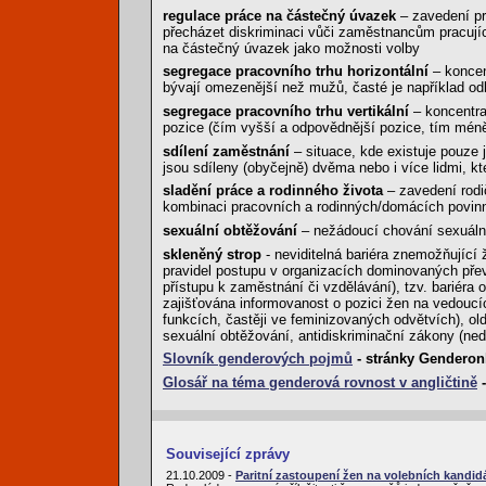
regulace práce na částečný úvazek
– zavedení pra
přecházet diskriminaci vůči zaměstnancům pracují
na částečný úvazek jako možnosti volby
segregace pracovního trhu horizontální
– koncen
bývají omezenější než mužů, časté je například od
segregace pracovního trhu vertikální
– koncentra
pozice (čím vyšší a odpovědnější pozice, tím mén
sdílení zaměstnání
– situace, kde existuje pouze 
jsou sdíleny (obyčejně) dvěma nebo i více lidmi, k
sladění práce a rodinného života
– zavedení rodi
kombinaci pracovních a rodinných/domácích povin
sexuální obtěžování
– nežádoucí chování sexuální
skleněný strop
- neviditelná bariéra znemožňující
pravidel postupu v organizacích dominovaných pře
přístupu k zaměstnání či vzdělávání), tzv. bariéra od
zajišťována informovanost o pozici žen na vedoucí
funkcích, častěji ve feminizovaných odvětvích), ol
sexuální obtěžování, antidiskriminační zákony (n
Slovník genderových pojmů
- stránky Genderon
Glosář na téma genderová rovnost v angličtině
-
Související zprávy
21.10.2009 -
Paritní zastoupení žen na volebních kandid