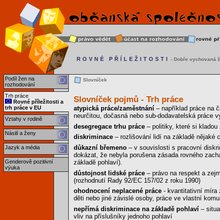
ROVNÉ PŘÍLEŽITOSTI
- Dobře vychovaná ž
Podíl žen na
Slovníček
rozhodování
Trh práce
Slovníček pojmů - Trh práce
Rovné příležitosti a
trh práce v EU
atypická práce/zaměstnání
– například práce na 
neurčitou, dočasná nebo sub-dodavatelská práce v
Vztahy v rodině
desegregace trhu práce
– politiky, které si kladou
Násilí a ženy
diskriminace
– rozlišování lidí na základě nějaké c
důkazní břemeno
– v souvislosti s pracovní disk
Jazyk a média
dokázat, že nebyla porušena zásada rovného zachá
základě pohlaví).
Genderově pozitivní
výuka
důstojnost lidské práce
– právo na respekt a zejm
(rozhodnutí Rady 92/EC 157/02 z roku 1990)
ohodnocení neplacené práce
- kvantitativní míra
děti nebo jiné závislé osoby, práce ve vlastní komu
nepřímá diskriminace na základě pohlaví
– situ
vliv na příslušníky jednoho pohlaví