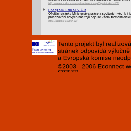
http://www.esfcr.cz/scripts/clanek.asp?lg=1&id=5629
Program Equal v ČR
Oficiální stránky Ministerstva práce a sociálních věcí k i
prosazování nových nástrojů boje se všemi formami diskr
http://www.equalcr.cz/
Tento projekt byl realizo
stránek odpovídá výlučně
a Evropská komise neodpov
©2003 - 2006
Econnect
w