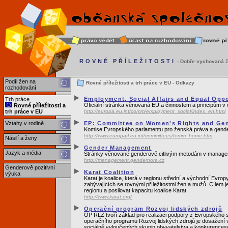
ROVNÉ PŘÍLEŽITOSTI
- Dobře vychovaná ž
Podíl žen na
Rovné příležitosti a trh práce v EU - Odkazy
rozhodování
Employment, Social Affairs and Equal Oppo
Trh práce
Oficiální stránka věnovaná EU a činnostem a principům v ob
Rovné příležitosti a
trh práce v EU
http://europa.eu.int/comm/employment_social/index_en.html
Vztahy v rodině
EP: Committee on Women's Rights and Gen
Komise Evropského parlamentu pro ženská práva a gende
http://www.europarl.eu.int/committees/femm_home.htm
Násilí a ženy
Gender Management
Jazyk a média
Stránky věnované genderově citlivým metodám v manageme
http://management.gendernora.cz
Genderově pozitivní
Karat Coalition
výuka
Karat je koalice, která v regionu střední a východní Evro
zabývajících se rovnými příležitostmi žen a mužů. Cílem je 
regionu a posilovat kapacitu koalice Karat.
http://www.karat.org/
Operační program Rozvoj lidských zdrojů
OP RLZ tvoří základ pro realizaci podpory z Evropského so
operačního programu Rozvoj lidských zdrojů je dosažení vys
sociálně vyloučených skupin obyvatelstva a konkurencesch