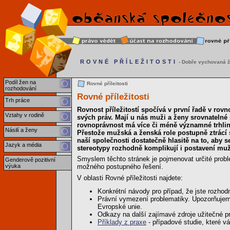
ROVNÉ PŘÍLEŽITOSTI
- Dobře vychovaná ž
Podíl žen na
Rovné příleitosti
rozhodování
Rovné příležitosti
Trh práce
Rovnost příležitostí spočívá v první řadě v rovn
Vztahy v rodině
svých práv. Mají u nás muži a ženy srovnateln
rovnoprávnost má více či méně významné trhliny
Násilí a ženy
Přestože mužská a ženská role postupně ztrácí sv
naší společnosti dostatečně hlasitě na to, aby 
Jazyk a média
stereotypy rozhodně komplikují i postavení mužů
Smyslem těchto stránek je pojmenovat určité probl
Genderově pozitivní
výuka
možného postupného řešení.
V oblasti Rovné příležitosti najdete:
Konkrétní návody pro případ, že jste rozhodn
Právní vymezení problematiky. Upozorňujeme 
Evropské unie.
Odkazy na další zajímavé zdroje užitečné p
Příklady z praxe
- případové studie, které v