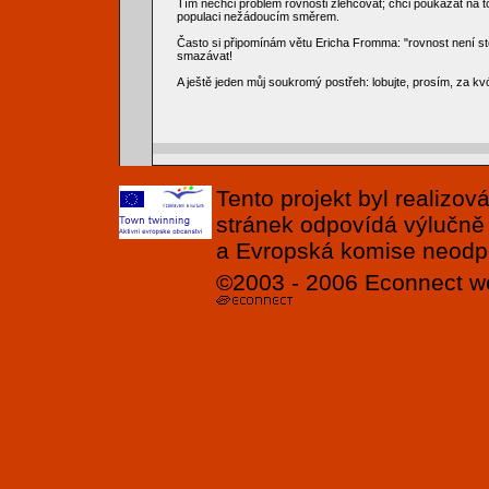
Tím nechci problém rovnosti zlehčovat; chci poukázat na
populaci nežádoucím směrem.
Často si připomínám větu Ericha Fromma: "rovnost není ste
smazávat!
A ještě jeden můj soukromý postřeh: lobujte, prosím, za kv
Tento projekt byl realizo
stránek odpovídá výlučně
a Evropská komise neodpov
©2003 - 2006
Econnect
w