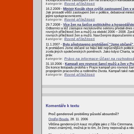
kategorie:
Rovné příležitosti
16.2.2009 -
Ministr Kocáb chce zvýšit zastoupení žen v p
Jak prosadit větší zastoupení žen v politice, debatoval mi
jejími spolupracovnicemi.
kategorie:
Rovné příležitosti
29.7.2008 -
Více žen na špičce politického a hospodářské
Odborníci a též zástupce neziskového sektoru předali dnes 
rovných příležitostí žen a mužů za období 2006 – 2008. Zprá
rovných příležitostí žen a mužů. Navrženými doporučeními s
kategorie:
Rovné příležitosti
11.1.2007 -
Bylo představeno prohlášení "Jsme občané" i
K prohlášení Jsme občané se hlásí lidé nejrůznějších politickýc
zcela jiných společenských poměrech. Jako kdysi Charta, t
práv.
kategorie:
Právo na informace-Účast na rozhodován
31.10.2006 -
Kampaň pro rovnost šancí mužů a žen v Pr
Do konce listopadu probíhá v Praze kampaň pro rovnost šancí
propojením pracovního a rodinného života. Kampaň také nabízí n
kategorie:
Rovné příležitosti
Komentáře k textu
Proč genderové problémy působí absurdně?
Ondřej Bouda
, 28. 11. 2006
Většina genderových kauz mi přijde jako z říše Cimrmana. M
(mezi známými), možná je to tím, že ženy nepovažuji a n