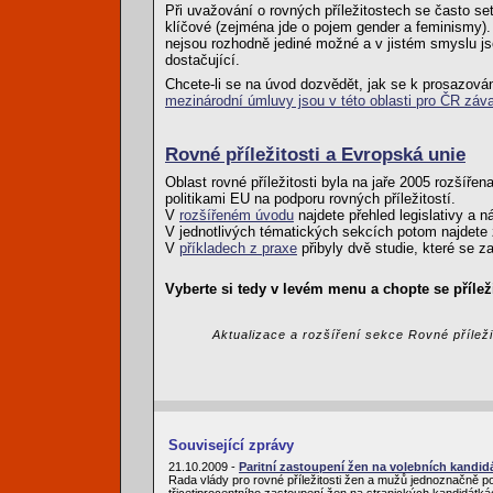
Při uvažování o rovných příležitostech se často s
klíčové (zejména jde o pojem gender a feminismy)
nejsou rozhodně jediné možné a v jistém smyslu jso
dostačující.
Chcete-li se na úvod dozvědět, jak se k prosazován
mezinárodní úmluvy jsou v této oblasti pro ČR záv
Rovné příležitosti a Evropská unie
Oblast rovné příležitosti byla na jaře 2005 rozšířen
politikami EU na podporu rovných příležitostí.
V
rozšířeném úvodu
najdete přehled legislativy a n
V jednotlivých tématických sekcích potom najdete z
V
příkladech z praxe
přibyly dvě studie, které se z
Vyberte si tedy v levém menu a chopte se příleži
Aktualizace a rozšíření sekce Rovné přílež
Související zprávy
21.10.2009 -
Paritní zastoupení žen na volebních kandid
Rada vlády pro rovné příležitosti žen a mužů jednoznačně pod
třicetiprocentního zastoupení žen na stranických kandidátká