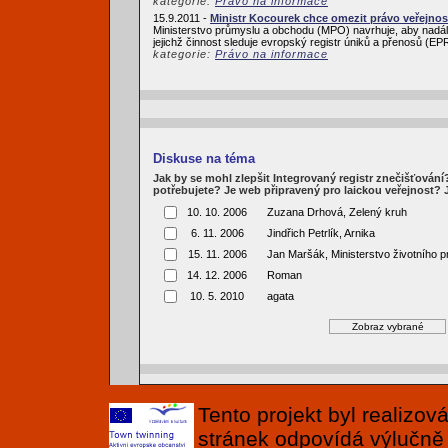
kategorie:
Právo na informace
15.9.2011 -
Ministr Kocourek chce omezit právo veřejnos
Ministerstvo průmyslu a obchodu (MPO) navrhuje, aby nadále
jejichž činnost sleduje evropský registr úniků a přenosů (
kategorie:
Právo na informace
Diskuse na téma
Jak by se mohl zlepšit Integrovaný registr znečišťován
potřebujete? Je web připravený pro laickou veřejnost?
10. 10. 2006
Zuzana Drhová, Zelený kruh
6. 11. 2006
Jindřich Petrlík, Arnika
15. 11. 2006
Jan Maršák, Ministerstvo životního p
14. 12. 2006
Roman
10. 5. 2010
agata
Tento projekt byl realizo
stránek odpovídá výlučně