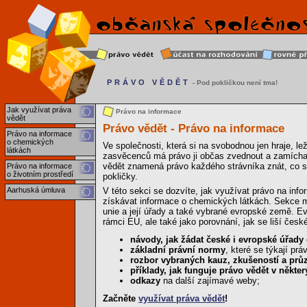
PRÁVO VĚDĚT
- Pod pokličkou není tma!
Jak využívat práva
Právo na informace
vědět
Právo vědět - Právo na informace
Právo na informace
o chemických
Ve společnosti, která si na svobodnou jen hraje, l
látkách
zasvěcenců má právo ji občas zvednout a zamícha
vědět znamená právo každého strávníka znát, co se
Právo na informace
o životním prostředí
pokličky.
Aarhuská úmluva
V této sekci se dozvíte, jak využívat právo na info
získávat informace o chemických látkách. Sekce ma
unie a její úřady a také vybrané evropské země. Ev
rámci EU, ale také jako porovnání, jak se liší čes
návody, jak žádat české i evropské úřady
základní právní normy
, které se týkají pr
rozbor vybraných kauz, zkušeností a pr
příklady, jak funguje právo vědět v někt
odkazy
na další zajímavé weby;
Začněte
využívat práva vědět
!