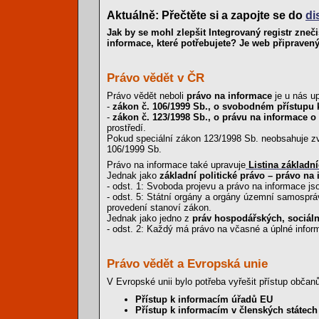
Aktuálně: Přečtěte si a zapojte se do
di
Jak by se mohl zlepšit Integrovaný registr zneč
informace, které potřebujete? Je web připraven
Právo vědět v ČR
Právo vědět neboli
právo na informace
je u nás u
-
zákon č. 106/1999 Sb., o svobodném přístupu 
-
zákon č. 123/1998 Sb., o právu na informace o
prostředí.
Pokud speciální zákon 123/1998 Sb. neobsahuje zvl
106/1999 Sb.
Právo na informace také upravuje
Listina základn
Jednak jako
základní politické právo – právo na
- odst. 1: Svoboda projevu a právo na informace js
- odst. 5: Státní orgány a orgány územní samospr
provedení stanoví zákon.
Jednak jako jedno z
práv hospodářských, sociáln
- odst. 2: Každý má právo na včasné a úplné inform
Právo vědět a Evropská unie
V Evropské unii bylo potřeba vyřešit přístup obč
Přístup k informacím úřadů EU
Přístup k informacím v členských státech