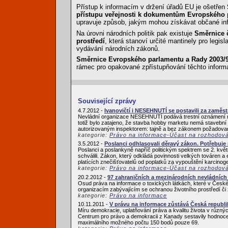
Přístup k informacím v držení úřadů EU je ošetřen
přístupu veřejnosti k dokumentům Evropského 
upravuje způsob, jakým mohou získávat občané inf
Na úrovni národních politik pak existuje
Směrnice č
prostředí
, která stanoví určité mantinely pro legisl
vydávání národních zákonů.
Směrnice Evropského parlamentu a Rady 2003/98
rámec pro opakované zpřístupňování těchto inform
Související zprávy
4.7.2012 -
Ivanovičtí i NESEHNUTÍ se postavili za zam
Nevládní organizace NESEHNUTÍ podává trestní oznámení na
totiž bylo zatajeno, že stavba hobby marketu nemá stavební
autorizovaným inspektorem: tajně a bez zákonem požadovaný
kategorie:
Právo na informace-Účast na rozhodov
3.5.2012 -
Poslanci odhlasovali děravý zákon. Potřebuje
Poslanci a poslankyně napříč politickým spektrem se 2. květ
schválili. Zákon, který odkládá povinnosti velkých továren a
platících znečišťovatelů od poplatků za vypouštění karcinoge
kategorie:
Právo na informace-Účast na rozhodov
20.2.2012 -
97 zahraničních a mezinárodních nevládních 
Osud práva na informace o toxických látkách, které v České 
organizacím zabývajícím se ochranou životního prostředí či 
kategorie:
Právo na informace
10.11.2011 -
V právu na informace zůstává Česká republi
Míru demokracie, uplatňování práva a kvalitu života v růz
Centrum pro právo a demokracii z Kanady sestavily hodnocen
maximálního možného počtu 150 bodů pouze 69.