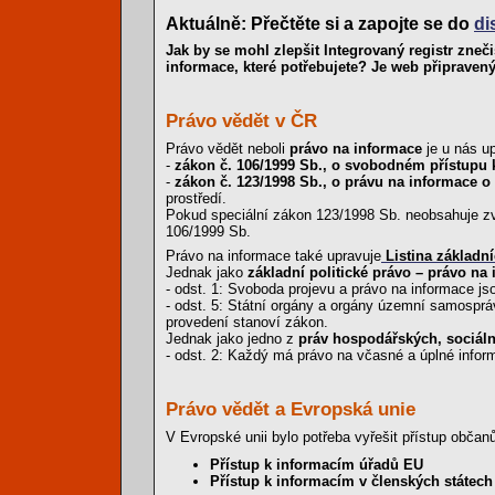
Aktuálně: Přečtěte si a zapojte se do
di
Jak by se mohl zlepšit Integrovaný registr zneč
informace, které potřebujete? Je web připraven
Právo vědět v ČR
Právo vědět neboli
právo na informace
je u nás u
-
zákon č. 106/1999 Sb., o svobodném přístupu 
-
zákon č. 123/1998 Sb., o právu na informace o
prostředí.
Pokud speciální zákon 123/1998 Sb. neobsahuje zvl
106/1999 Sb.
Právo na informace také upravuje
Listina základn
Jednak jako
základní politické právo – právo na
- odst. 1: Svoboda projevu a právo na informace js
- odst. 5: Státní orgány a orgány územní samospr
provedení stanoví zákon.
Jednak jako jedno z
práv hospodářských, sociáln
- odst. 2: Každý má právo na včasné a úplné inform
Právo vědět a Evropská unie
V Evropské unii bylo potřeba vyřešit přístup obč
Přístup k informacím úřadů EU
Přístup k informacím v členských státech