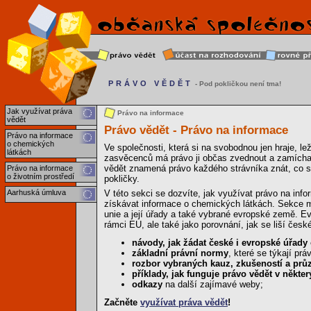
PRÁVO VĚDĚT
- Pod pokličkou není tma!
Jak využívat práva
Právo na informace
vědět
Právo vědět - Právo na informace
Právo na informace
o chemických
Ve společnosti, která si na svobodnou jen hraje, l
látkách
zasvěcenců má právo ji občas zvednout a zamícha
vědět znamená právo každého strávníka znát, co se
Právo na informace
o životním prostředí
pokličky.
Aarhuská úmluva
V této sekci se dozvíte, jak využívat právo na info
získávat informace o chemických látkách. Sekce ma
unie a její úřady a také vybrané evropské země. Ev
rámci EU, ale také jako porovnání, jak se liší čes
návody, jak žádat české i evropské úřady
základní právní normy
, které se týkají pr
rozbor vybraných kauz, zkušeností a pr
příklady, jak funguje právo vědět v někt
odkazy
na další zajímavé weby;
Začněte
využívat práva vědět
!