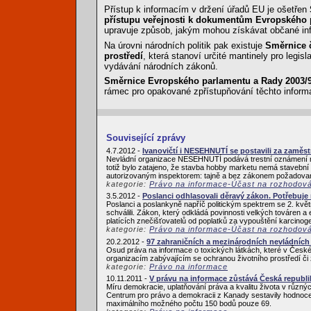
Přístup k informacím v držení úřadů EU je ošetřen
přístupu veřejnosti k dokumentům Evropského 
upravuje způsob, jakým mohou získávat občané inf
Na úrovni národních politik pak existuje
Směrnice č
prostředí
, která stanoví určité mantinely pro legisl
vydávání národních zákonů.
Směrnice Evropského parlamentu a Rady 2003/98
rámec pro opakované zpřístupňování těchto inform
Související zprávy
4.7.2012 -
Ivanovičtí i NESEHNUTÍ se postavili za zam
Nevládní organizace NESEHNUTÍ podává trestní oznámení na
totiž bylo zatajeno, že stavba hobby marketu nemá stavební
autorizovaným inspektorem: tajně a bez zákonem požadovaný
kategorie:
Právo na informace-Účast na rozhodov
3.5.2012 -
Poslanci odhlasovali děravý zákon. Potřebuje
Poslanci a poslankyně napříč politickým spektrem se 2. květ
schválili. Zákon, který odkládá povinnosti velkých továren a
platících znečišťovatelů od poplatků za vypouštění karcinoge
kategorie:
Právo na informace-Účast na rozhodov
20.2.2012 -
97 zahraničních a mezinárodních nevládních 
Osud práva na informace o toxických látkách, které v České 
organizacím zabývajícím se ochranou životního prostředí či 
kategorie:
Právo na informace
10.11.2011 -
V právu na informace zůstává Česká republi
Míru demokracie, uplatňování práva a kvalitu života v růz
Centrum pro právo a demokracii z Kanady sestavily hodnocen
maximálního možného počtu 150 bodů pouze 69.