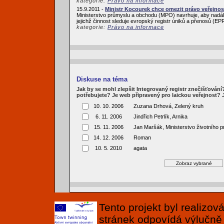
kategorie:
Právo na informace
15.9.2011 -
Ministr Kocourek chce omezit právo veřejnos
Ministerstvo průmyslu a obchodu (MPO) navrhuje, aby nadále
jejichž činnost sleduje evropský registr úniků a přenosů (
kategorie:
Právo na informace
Diskuse na téma
Jak by se mohl zlepšit Integrovaný registr znečišťován
potřebujete? Je web připravený pro laickou veřejnost?
10. 10. 2006
Zuzana Drhová, Zelený kruh
6. 11. 2006
Jindřich Petrlík, Arnika
15. 11. 2006
Jan Maršák, Ministerstvo životního p
14. 12. 2006
Roman
10. 5. 2010
agata
Tento projekt byl realizo
stránek odpovídá výlučně