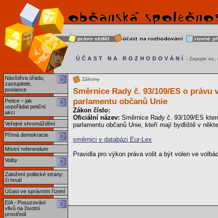
ÚČAST NA ROZHODOVÁNÍ
- Zapojte se, s
Návštěva úřadu,
Zákony
zastupitele,
Směrnice Rady č. 93/109/ES o právu v
poslance
parlamentu občanů Unie
Petice – jak
uspořádat petiční
Zákon číslo:
akci
Oficiální název:
Směrnice Rady č. 93/109/ES kterou
Veřejné shromáždění
parlamentu občanů Unie, kteří mají bydliště v někt
Přímá demokracie
směrnici v databázi Eur-Lex
Místní referendum
Pravidla pro výkon práva volit a být volen ve volb
Volby
Založení politické strany
či hnutí
Účast ve správním řízení
EIA - Posuzování
vlivů na životní
prostředí