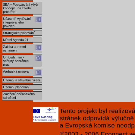
SEA – Posuzování vlivů
koncepcí na životní
prostředí
Účast při vydávání
integrovaného
povolení
Strategické plánování
Místní Agenda 21
Žaloba a trestní
oznámení
Ombudsman -
Veřejný ochránce
práv
Aarhuská úmluva
Územní a stavební řízení
Územní plánování
Založení občanského
sdružení
Tento projekt byl realizo
stránek odpovídá výlučně
a Evropská komise neodpov
©2003 - 2006
Econnect
w