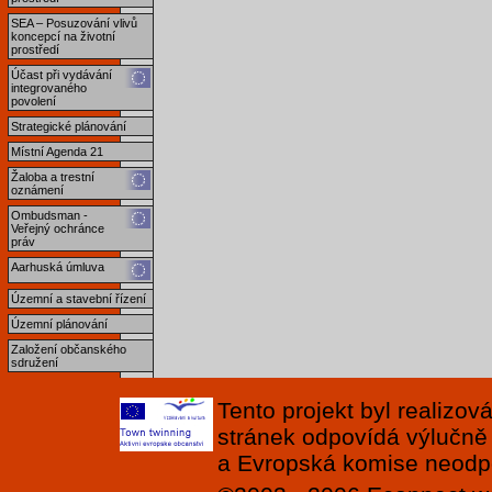
SEA – Posuzování vlivů
koncepcí na životní
prostředí
Účast při vydávání
integrovaného
povolení
Strategické plánování
Místní Agenda 21
Žaloba a trestní
oznámení
Ombudsman -
Veřejný ochránce
práv
Aarhuská úmluva
Územní a stavební řízení
Územní plánování
Založení občanského
sdružení
Tento projekt byl realizo
stránek odpovídá výlučně
a Evropská komise neodpov