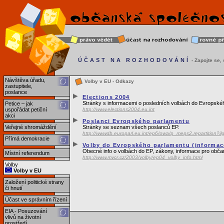
ÚČAST NA ROZHODOVÁNÍ
- Zapojte se, s
Návštěva úřadu,
Volby v EU - Odkazy
zastupitele,
poslance
Elections 2004
Stránky s informacemi o posledních volbách do Evropské
Petice – jak
uspořádat petiční
http://www.elections2004.eu.int
akci
Poslanci Evropského parlamentu
Veřejné shromáždění
Stránky se seznam všech poslanců EP.
http://wwwdb.europarl.eu.int/ep6/owa/p_meps2.repartition?
Přímá demokracie
Volby do Evropského parlamentu (informace
Obecné info o volbách do EP, zákony, informace pro obča
Místní referendum
http://www.mvcr.cz/2003/volby/ep04_volby_info.html
Volby
Volby v EU
Založení politické strany
či hnutí
Účast ve správním řízení
EIA - Posuzování
vlivů na životní
prostředí