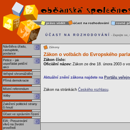
ÚČAST NA ROZHODOVÁNÍ
- Zapojte se, s
Návštěva úřadu,
Zákony
zastupitele,
Zákon o volbách do Evropského parl
poslance
Zákon číslo:
Petice – jak
uspořádat petiční
Oficiální název:
Zákon ze dne 18. února 2003 o vo
akci
Veřejné shromáždění
Aktuální znění zákona najdete na
Portálu veřejn
Přímá demokracie
Místní referendum
Zákon na stránkách
Českého rozhlasu
.
Volby
Založení politické strany
či hnutí
Účast ve správním řízení
EIA - Posuzování
vlivů na životní
prostředí