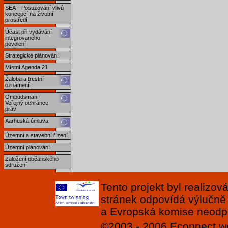
SEA – Posuzování vlivů
koncepcí na životní
prostředí
Účast při vydávání
integrovaného
povolení
Strategické plánování
Místní Agenda 21
Žaloba a trestní
oznámení
Ombudsman -
Veřejný ochránce
práv
Aarhuská úmluva
Územní a stavební řízení
Územní plánování
Založení občanského
sdružení
Tento projekt byl realizo
stránek odpovídá výlučně
a Evropská komise neodpov
©2003 - 2006
Econnect
w