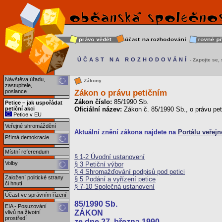
ÚČAST NA ROZHODOVÁNÍ
- Zapojte se, s
Návštěva úřadu,
Zákony
zastupitele,
Zákon o právu petičním
poslance
Zákon číslo:
85/1990 Sb.
Petice – jak uspořádat
petiční akci
Oficiální název:
Zákon č. 85/1990 Sb., o právu pe
Petice v EU
Veřejné shromáždění
Aktuální znění zákona najdete na
Portálu veřejn
Přímá demokracie
Místní referendum
§ 1-2 Úvodní ustanovení
Volby
§ 3 Petiční výbor
§ 4 Shromažďování podpisů pod petici
Založení politické strany
§ 5 Podání a vyřízení petice
či hnutí
§ 7-10 Společná ustanovení
Účast ve správním řízení
85/1990 Sb.
EIA - Posuzování
ZÁKON
vlivů na životní
prostředí
ze dne 27. března 1990