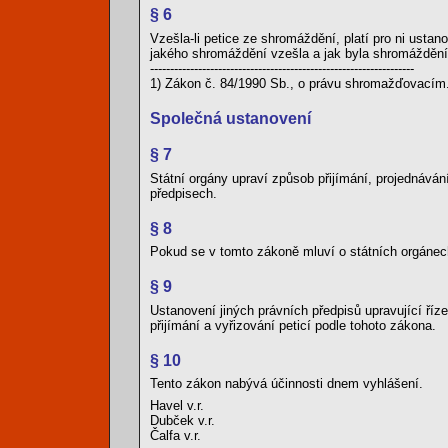
§ 6
Vzešla-li petice ze shromáždění, platí pro ni usta
jakého shromáždění vzešla a jak byla shromážděn
------------------------------------------------------------------
1) Zákon č. 84/1990 Sb., o právu shromažďovacím
Společná ustanovení
§ 7
Státní orgány upraví způsob přijímání, projednává
předpisech.
§ 8
Pokud se v tomto zákoně mluví o státních orgánech
§ 9
Ustanovení jiných právních předpisů upravující říze
přijímání a vyřizování peticí podle tohoto zákona.
§ 10
Tento zákon nabývá účinnosti dnem vyhlášení.
Havel v.r.
Dubček v.r.
Čalfa v.r.