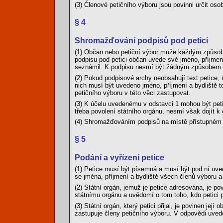
(3) Členové petičního výboru jsou povinni určit oso
§ 4
Shromažďování podpisů pod petici
(1) Občan nebo petiční výbor může každým způsobe
podpisu pod petici občan uvede své jméno, příjme
seznámil. K podpisu nesmí být žádným způsobem
(2) Pokud podpisové archy neobsahují text petice,
nich musí být uvedeno jméno, příjmení a bydliště to
petičního výboru v této věci zastupovat.
(3) K účelu uvedenému v odstavci 1 mohou být peti
třeba povolení státního orgánu, nesmí však dojít k
(4) Shromažďováním podpisů na místě přístupném v
§ 5
Podání a vyřízení petice
(1) Petice musí být písemná a musí být pod ní uvede
se jména, příjmení a bydliště všech členů výboru a 
(2) Státní orgán, jemuž je petice adresována, je pov
státnímu orgánu a uvědomí o tom toho, kdo petici 
(3) Státní orgán, který petici přijal, je povinen j
zastupuje členy petičního výboru. V odpovědi uvede