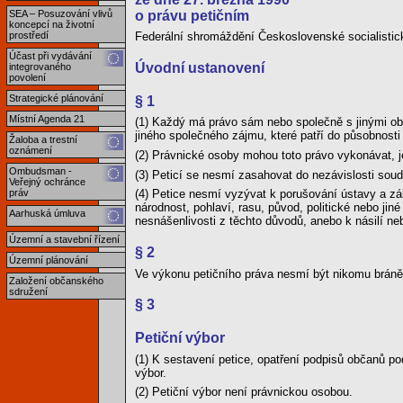
o právu petičním
SEA – Posuzování vlivů
koncepcí na životní
prostředí
Federální shromáždění Československé socialistic
Účast při vydávání
Úvodní ustanovení
integrovaného
povolení
Strategické plánování
§ 1
Místní Agenda 21
(1) Každý má právo sám nebo společně s jinými ob
jiného společného zájmu, které patří do působnosti 
Žaloba a trestní
oznámení
(2) Právnické osoby mohou toto právo vykonávat, je-l
Ombudsman -
(3) Peticí se nesmí zasahovat do nezávislosti soud
Veřejný ochránce
práv
(4) Petice nesmí vyzývat k porušování ústavy a zá
národnost, pohlaví, rasu, původ, politické nebo ji
Aarhuská úmluva
nesnášenlivosti z těchto důvodů, anebo k násilí ne
Územní a stavební řízení
§ 2
Územní plánování
Ve výkonu petičního práva nesmí být nikomu bráně
Založení občanského
sdružení
§ 3
Petiční výbor
(1) K sestavení petice, opatření podpisů občanů po
výbor.
(2) Petiční výbor není právnickou osobou.