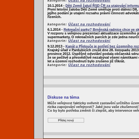
kategorie:
Účast na rozhodování
10.1.2014 -
Děti Země žalují ŘSD ČR za utajování inform
První letošní žaloba Dětí Země směřuje proti dálnici D8
jejího podání je utajení rozsahu právní činnosti advoká
řízeních.
kategorie:
Účast na rozhodování
6.1.2014 -
Rekreační parky? Brněnská radnice chce ve sk
V rozporu s veřejnou prezentací aktualizace územního pl
supermarkety. O rekreačních parcích je zde jedna neurčitá 
kategorie:
Účast na rozhodování
9.12.2013 -
Kanál u Přelouče je potřetí bez územního ro
Krajský úřad v Pardubicích zrušil dne 28. listopadu 201
prosince 2012. Úspěšné odvolání podala občanská sdruž
že se pečlivě a přesvědčivě nezabýval všemi námitkam
let a územní rozhodnutí bylo zrušeno již třikrát.
kategorie:
Účast na rozhodování
Diskuse na téma
Může veřejnost fakticky ovlivnit zastavění určitého úze
rizika zapojování veřejnosti? Jaké jsou vaše zkušenosti
Co by bylo potřeba změnit či zlepšit, aby intervence veře