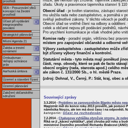
může, ale nemusí být zřízena. Tajemník zabezpečuje
prostředí
úřadu. Úkoly a pravomoce tajemníka stanoví § 110
SEA – Posuzování vlivů
Obecní úřad
- je tvořen starostou, zástupci staro
koncepcí na životní
mu uložila rada nebo zastupitelstvo, a pomáhá v 
prostředí
svěřují jednotlivé zákony. V těchto věcech je podř
Účast při vydávání
Obecní úřad se vnitřně člení na odbory a oddělení.
integrovaného
celek a občané nejsou při podávání podnětů, návrhů 
povolení
Pro urychlení komunikace je však vhodné jeho vnitř
Strategické plánování
Komise rady
- poradní orgán, většinou bez pravom
Místní Agenda 21
místem pro zapojování občanské a odborné veře
Žaloba a trestní
Výbory zastupitelstva
- zastupitelstvo může zřídi
oznámení
být zřízeny výbory finanční a kontrolní.
Ombudsman -
Statutární města
- tyto města mají poněkud jinou
Veřejný ochránce
části, resp. obvody, které se pak de facto stáva
práv
obecní orgány (rada, starosta apod.) celého měs
Aarhuská úmluva
ale zákon č. 131/2000 Sb., o hl. městě Praze.
(zdroj: Dohnal, V., Černý, P.: Stát, kraj, obec a
Územní a stavební řízení
Územní plánování
Založení občanského
sdružení
Související zprávy
3.3.2014 -
Problémy se zprovozněním Blanky město nepál
Magistrát měl do konce roku 2013 prověřit, jak pomoci P
náměstka Nouzu, ale ten má dost času i na odpovědi. N
kategorie:
Účast na rozhodování
7.2.2014 -
Chalupova vyhláška ohrožuje stromy. Je nele
Říká se jí „kácecí vyhláška“, platí zhruba půl roku a 
ministrovi životního prostředí Richardu Brabcovi (ANO) a