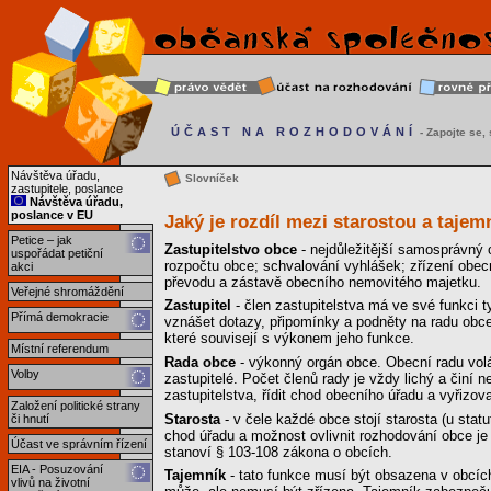
ÚČAST NA ROZHODOVÁNÍ
- Zapojte se, s
Návštěva úřadu,
Slovníček
zastupitele, poslance
Návštěva úřadu,
poslance v EU
Jaký je rozdíl mezi starostou a taje
Petice – jak
Zastupitelstvo obce
- nejdůležitější samosprávný
uspořádat petiční
rozpočtu obce; schvalování vyhlášek; zřízení obec
akci
převodu a zástavě obecního nemovitého majetku.
Veřejné shromáždění
Zastupitel
- člen zastupitelstva má ve své funkci t
Přímá demokracie
vznášet dotazy, připomínky a podněty na radu obce
které souvisejí s výkonem jeho funkce.
Místní referendum
Rada obce
- výkonný orgán obce. Obecní radu volá 
Volby
zastupitelé. Počet členů rady je vždy lichý a činí
zastupitelstva, řídit chod obecního úřadu a vyřizo
Založení politické strany
Starosta
- v čele každé obce stojí starosta (u statu
či hnutí
chod úřadu a možnost ovlivnit rozhodování obce je
Účast ve správním řízení
stanoví § 103-108 zákona o obcích.
EIA - Posuzování
Tajemník
- tato funkce musí být obsazena v obcíc
vlivů na životní