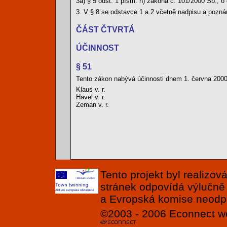
3a) § 5 odst. 1 písm. h) zákona č. 101/2000 Sb., 
3. V § 8 se odstavce 1 a 2 včetně nadpisu a pozná
ČÁST ČTVRTÁ
ÚČINNOST
§ 51
Tento zákon nabývá účinnosti dnem 1. června 2000,
Klaus v. r.
Havel v. r.
Zeman v. r.
Tento projekt byl realizo
stránek odpovídá výlučně
a Evropská komise neodpov
©2003 - 2006
Econnect
w