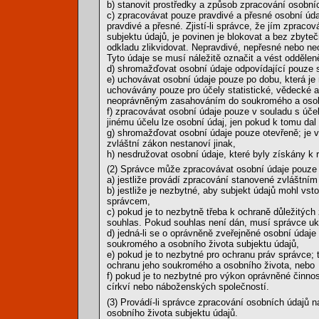
b) stanovit prostředky a způsob zpracování osobní
c) zpracovávat pouze pravdivé a přesné osobní úda
pravdivé a přesné. Zjistí-li správce, že jím zpra
subjektu údajů, je povinen je blokovat a bez zbyteč
odkladu zlikvidovat. Nepravdivé, nepřesné nebo neo
Tyto údaje se musí náležitě označit a vést oddělen
d) shromažďovat osobní údaje odpovídající pouze 
e) uchovávat osobní údaje pouze po dobu, která je 
uchovávány pouze pro účely statistické, vědecké a p
neoprávněným zasahováním do soukromého a osobn
f) zpracovávat osobní údaje pouze v souladu s úč
jinému účelu lze osobní údaj, jen pokud k tomu dal
g) shromažďovat osobní údaje pouze otevřeně; je v
zvláštní zákon nestanoví jinak,
h) nesdružovat osobní údaje, které byly získány k 
(2) Správce může zpracovávat osobní údaje pouze 
a) jestliže provádí zpracování stanovené zvláštn
b) jestliže je nezbytné, aby subjekt údajů mohl vs
správcem,
c) pokud je to nezbytně třeba k ochraně důležitých
souhlas. Pokud souhlas není dán, musí správce uko
d) jedná-li se o oprávněně zveřejněné osobní údaj
soukromého a osobního života subjektu údajů,
e) pokud je to nezbytné pro ochranu práv správce;
ochranu jeho soukromého a osobního života, nebo
f) pokud je to nezbytné pro výkon oprávněné činnos
církví nebo náboženských společností.
(3) Provádí-li správce zpracování osobních údajů 
osobního života subjektu údajů.