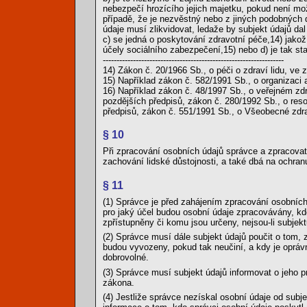
nebezpečí hrozícího jejich majetku, pokud není mo
případě, že je nezvěstný nebo z jiných podobných
údaje musí zlikvidovat, ledaže by subjekt údajů da
c) se jedná o poskytování zdravotní péče,14) jakož
účely sociálního zabezpečení,15) nebo d) je tak 
------------------------------------------------------------------
14) Zákon č. 20/1966 Sb., o péči o zdraví lidu, ve 
15) Například zákon č. 582/1991 Sb., o organizaci 
16) Například zákon č. 48/1997 Sb., o veřejném zd
pozdějších předpisů, zákon č. 280/1992 Sb., o res
předpisů, zákon č. 551/1991 Sb., o Všeobecné zdra
§ 10
Při zpracování osobních údajů správce a zpracovat
zachování lidské důstojnosti, a také dbá na ochr
§ 11
(1) Správce je před zahájením zpracování osobních
pro jaký účel budou osobní údaje zpracovávány, 
zpřístupněny či komu jsou určeny, nejsou-li subjekt
(2) Správce musí dále subjekt údajů poučit o tom,
budou vyvozeny, pokud tak neučiní, a kdy je opráv
dobrovolné.
(3) Správce musí subjekt údajů informovat o jeho 
zákona.
(4) Jestliže správce nezískal osobní údaje od sub