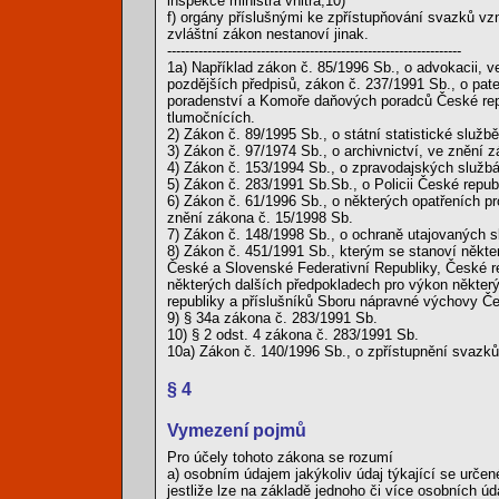
inspekce ministra vnitra,10)
f) orgány příslušnými ke zpřístupňování svazků vzn
zvláštní zákon nestanoví jinak.
------------------------------------------------------------------
1a) Například zákon č. 85/1996 Sb., o advokacii, ve
pozdějších předpisů, zákon č. 237/1991 Sb., o pa
poradenství a Komoře daňových poradců České repub
tlumočnících.
2) Zákon č. 89/1995 Sb., o státní statistické služb
3) Zákon č. 97/1974 Sb., o archivnictví, ve znění 
4) Zákon č. 153/1994 Sb., o zpravodajských službá
5) Zákon č. 283/1991 Sb.Sb., o Policii České repub
6) Zákon č. 61/1996 Sb., o některých opatřeních pr
znění zákona č. 15/1998 Sb.
7) Zákon č. 148/1998 Sb., o ochraně utajovaných 
8) Zákon č. 451/1991 Sb., kterým se stanoví někte
České a Slovenské Federativní Republiky, České re
některých dalších předpokladech pro výkon někte
republiky a příslušníků Sboru nápravné výchovy Če
9) § 34a zákona č. 283/1991 Sb.
10) § 2 odst. 4 zákona č. 283/1991 Sb.
10a) Zákon č. 140/1996 Sb., o zpřístupnění svazků
§ 4
Vymezení pojmů
Pro účely tohoto zákona se rozumí
a) osobním údajem jakýkoliv údaj týkající se určen
jestliže lze na základě jednoho či více osobních úda