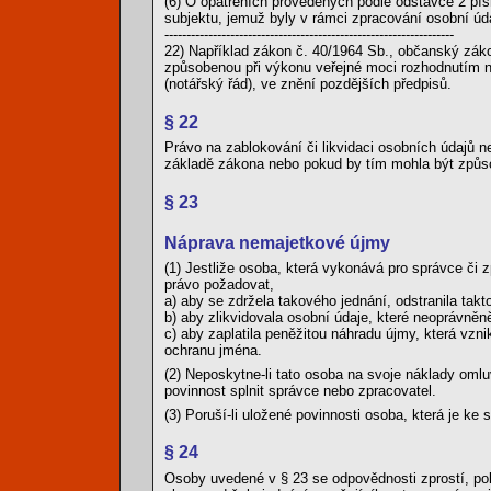
(6) O opatřeních provedených podle odstavce 2 pís
subjektu, jemuž byly v rámci zpracování osobní úda
------------------------------------------------------------------
22) Například zákon č. 40/1964 Sb., občanský záko
způsobenou při výkonu veřejné moci rozhodnutím n
(notářský řád), ve znění pozdějších předpisů.
§ 22
Právo na zablokování či likvidaci osobních údajů 
základě zákona nebo pokud by tím mohla být způso
§ 23
Náprava nemajetkové újmy
(1) Jestliže osoba, která vykonává pro správce či 
právo požadovat,
a) aby se zdržela takového jednání, odstranila takt
b) aby zlikvidovala osobní údaje, které neoprávně
c) aby zaplatila peněžitou náhradu újmy, která vzn
ochranu jména.
(2) Neposkytne-li tato osoba na svoje náklady omlu
povinnost splnit správce nebo zpracovatel.
(3) Poruší-li uložené povinnosti osoba, která je k
§ 24
Osoby uvedené v § 23 se odpovědnosti zprostí, pok