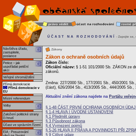
ÚČAST NA ROZHODOVÁNÍ
- Zapojte se, s
Návštěva úřadu,
Zákony
zastupitele,
Zákon o ochraně osobních údajů
poslance
Zákon číslo:
Petice – jak
uspořádat petiční
Oficiální název:
§ 1-51 101/2000 Sb. ZÁKON ze dn
akci
zákonů.
Veřejné shromáždění
Změna: 227/2000 Sb., 177/2001 Sb., 450/2001 Sb.,
Přímá demokracie
(část), 626/2004 Sb., 413/2005 Sb., 444/2005 Sb.,
Přímá demokracie v
EU
Aktuální znění zákona najdete na
Portálu veřejn
Místní referendum
Volby
§ 1-48 ČÁST PRVNÍ OCHRANA OSOBNÍCH ÚDA
§ 1-4 HLAVA I ÚVODNÍ USTANOVENÍ
Založení politické strany
§ 1 Předmět úpravy
či hnutí
§ 3 Působnost zákona
Účast ve správním řízení
§ 4 Vymezení pojmů
§ 5-26 HLAVA II PRÁVA A POVINNOSTI PŘI Z
EIA - Posuzování
§ 9 Citlivé údaje
vlivů na životní