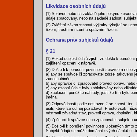
Likvidace osobních údajů
(1) Správce nebo na základě jeho pokynu zpracovate
údaje zpracovány, nebo na základě žádosti subjekt
(2) Zvláštní zákon stanoví výjimky týkající se uc
řízení, trestním řízení a správním řízení.
Ochrana práv subjektů údajů
§ 21
(1) Pokud subjekt údajů zjistí, že došlo k porušen
zajištění opatření k nápravě.
(2) Došlo-li k porušení povinností správcem nebo 
a) aby se správce či zpracovatel zdržel takového je
zadostiučinění,
b) aby správce či zpracovatel provedl opravu nebo 
c) aby osobní údaje byly zablokovány nebo zlikvid
d) zaplacení peněžité náhrady, jestliže tím bylo po
jména.
(3) Odpovědnosti podle odstavce 2 se zprostí ten, 
úsilí, které lze od něj požadovat. Přesto však mů
odstranil závadný stav, provedl opravu, doplnění, b
(4) Způsobil-li správce nebo zpracovatel subjektu ú
(5) Došlo-li k porušení povinností uložených tímto
Subjekt údajů se může domáhat svých nároků u kte