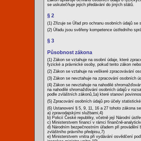
se uskutečňuje jejich předávání do jiných států.
§ 2
(1) Zřizuje se Úřad pro ochranu osobních údajů se s
(2) Úřadu jsou svěřeny kompetence ústředního spr
§ 3
Působnost zákona
(1) Zákon se vztahuje na osobní údaje, které zprac
fyzické a právnické osoby, pokud tento zákon nebo
(2) Zákon se vztahuje na veškeré zpracovávání os
(3) Zákon se nevztahuje na zpracování osobních úd
(4) Zákon se nevztahuje na nahodilé shromažďován
na nahodilé shromažďování osobních údajů v rozsa
podle zvláštních zákonů,1a) které stanoví povinnos
(5) Zpracování osobních údajů pro účely statistické 
(6) Ustanovení § 5, 9, 11, 16 a 27 tohoto zákona s
a) zpravodajskými službami,4)
b) Policií České republiky, včetně její Národní ústře
c) Ministerstvem financí v rámci finančně-analytick
d) Národním bezpečnostním úřadem při provádění b
zvláštního právního předpisu,7)
e) Ministerstvem vnitra při vydávání osvědčení podl