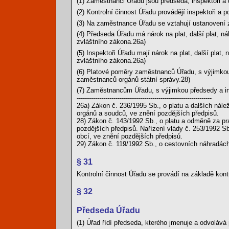
(1) Zaměstnanci Úřadu jsou předseda, inspektoři a
(2) Kontrolní činnost Úřadu provádějí inspektoři a p
(3) Na zaměstnance Úřadu se vztahují ustanovení z
(4) Předseda Úřadu má nárok na plat, další plat, ná
zvláštního zákona.26a)
(5) Inspektoři Úřadu mají nárok na plat, další plat
zvláštního zákona.26a)
(6) Platové poměry zaměstnanců Úřadu, s výjimkou 
zaměstnanců orgánů státní správy.28)
(7) Zaměstnancům Úřadu, s výjimkou předsedy a ins
------------------------------------------------------------------
26a) Zákon č. 236/1995 Sb., o platu a dalších nále
orgánů a soudců, ve znění pozdějších předpisů.
28) Zákon č. 143/1992 Sb., o platu a odměně za pr
pozdějších předpisů. Nařízení vlády č. 253/1992 S
obcí, ve znění pozdějších předpisů.
29) Zákon č. 119/1992 Sb., o cestovních náhradách
§ 31
Kontrolní činnost Úřadu se provádí na základě kont
§ 32
Předseda Úřadu
(1) Úřad řídí předseda, kterého jmenuje a odvolává