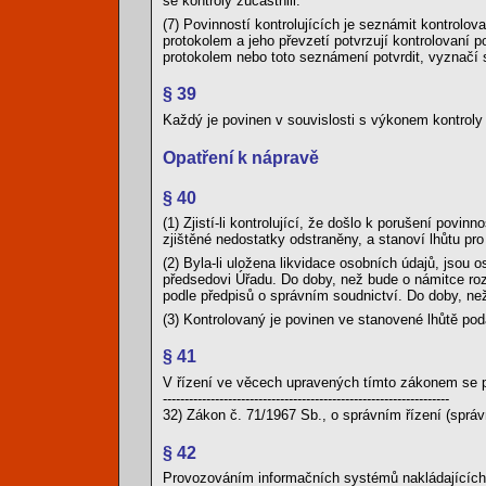
se kontroly zúčastnili.
(7) Povinností kontrolujících je seznámit kontrolo
protokolem a jeho převzetí potvrzují kontrolovaní 
protokolem nebo toto seznámení potvrdit, vyznačí s
§ 39
Každý je povinen v souvislosti s výkonem kontroly 
Opatření k nápravě
§ 40
(1) Zjistí-li kontrolující, že došlo k porušení povin
zjištěné nedostatky odstraněny, a stanoví lhůtu pro 
(2) Byla-li uložena likvidace osobních údajů, jsou 
předsedovi Úřadu. Do doby, než bude o námitce roz
podle předpisů o správním soudnictví. Do doby, n
(3) Kontrolovaný je povinen ve stanovené lhůtě poda
§ 41
V řízení ve věcech upravených tímto zákonem se p
------------------------------------------------------------------
32) Zákon č. 71/1967 Sb., o správním řízení (správ
§ 42
Provozováním informačních systémů nakládajících 