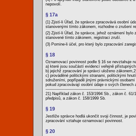
nepovolí.
§ 17a
(1) Zjistí-li Úřad, že správce zpracovává osobní 
stanovenými tímto zákonem, rozhodne o zrušení re
(2) Zjistí-li Úřad, že správce, jehož oznámení byl
stanovené tímto zákonem, registraci zruší.
(3) Pomine-li účel, pro který bylo zpracování zareg
§ 18
Oznamovací povinnost podle § 16 se nevztahuje na
a) které jsou součástí evidencí veřejně přístupných
b) jejichž zpracování je správci uloženo zákonem,2
c) prováděné politickými stranami, politickými hn
sdruženími, popřípadě jinými právnickými osobami n
pokud zpracovávají osobní údaje o svých členech a t
------------------------------------------------------------------
21) Například zákon č. 153/1994 Sb., zákon č. 61/
předpisů, a zákon č. 158/1999 Sb.
§ 19
Jestliže správce hodlá ukončit svoji činnost, je po
zpracování vztahuje oznamovací povinnost.
§ 20