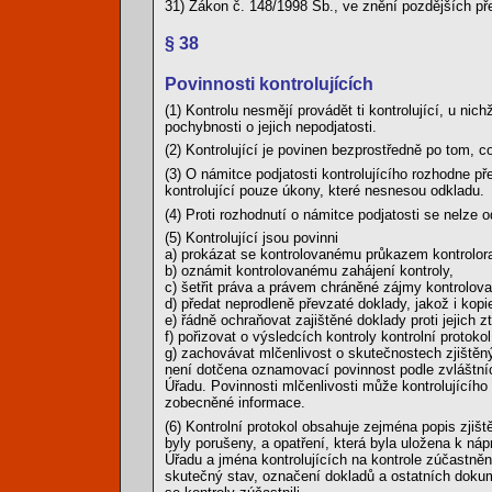
31) Zákon č. 148/1998 Sb., ve znění pozdějších př
§ 38
Povinnosti kontrolujících
(1) Kontrolu nesmějí provádět ti kontrolující, u ni
pochybnosti o jejich nepodjatosti.
(2) Kontrolující je povinen bezprostředně po tom, 
(3) O námitce podjatosti kontrolujícího rozhodne p
kontrolující pouze úkony, které nesnesou odkladu.
(4) Proti rozhodnutí o námitce podjatosti se nelze o
(5) Kontrolující jsou povinni
a) prokázat se kontrolovanému průkazem kontrolor
b) oznámit kontrolovanému zahájení kontroly,
c) šetřit práva a právem chráněné zájmy kontrolov
d) předat neprodleně převzaté doklady, jakož i kop
e) řádně ochraňovat zajištěné doklady proti jejich z
f) pořizovat o výsledcích kontroly kontrolní protokol
g) zachovávat mlčenlivost o skutečnostech zjištěný
není dotčena oznamovací povinnost podle zvláštníc
Úřadu. Povinnosti mlčenlivosti může kontrolujícíh
zobecněné informace.
(6) Kontrolní protokol obsahuje zejména popis zji
byly porušeny, a opatření, která byla uložena k náp
Úřadu a jména kontrolujících na kontrole zúčastněn
skutečný stav, označení dokladů a ostatních dokument