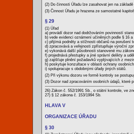
(2) Do činnosti Úřadu lze zasahovat jen na základě
(3) Činnost Úřadu je hrazena ze samostatné kapitol
§ 29
(1) Úřad
a) provádí dozor nad dodržováním povinností stan
b) vede evidenci oznámení učiněných podle § 16 a r
c) přijímá podněty a stížnosti občanů na porušení 
d) zpracovává a veřejnosti zpřístupňuje výroční zpr
e) vykonává další působnosti stanovené mu zákon
f) projednává přestupky a jiné správní delikty a ud
g) zajišťuje plnění požadavků vyplývajících z mezi
h) poskytuje konzultace v oblasti ochrany osobních
i) spolupracuje s obdobnými úřady jiných států.
(2) Při výkonu dozoru ve formě kontroly se postupu
(3) Dozor nad zpracováním osobních údajů, které pr
------------------------------------------------------------------
26) Zákon č. 552/1991 Sb., o státní kontrole, ve zn
27) § 12 zákona č. 153/1994 Sb.
HLAVA V
ORGANIZACE ÚŘADU
§ 30