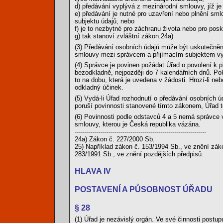
d) předávání vyplývá z mezinárodní smlouvy, jíž j
e) předávání je nutné pro uzavření nebo plnění sm
subjektu údajů, nebo
f) je to nezbytné pro záchranu života nebo pro posk
g) tak stanoví zvláštní zákon.24a)
(3) Předávání osobních údajů může být uskutečněno
smlouvy mezi správcem a přijímacím subjektem vyp
(4) Správce je povinen požádat Úřad o povolení k 
bezodkladně, nejpozději do 7 kalendářních dnů. Po
to na dobu, která je uvedena v žádosti. Hrozí-li n
odkladný účinek.
(5) Vydá-li Úřad rozhodnutí o předávání osobních 
poruší povinnosti stanovené tímto zákonem, Úřad t
(6) Povinnosti podle odstavců 4 a 5 nemá správce 
smlouvy, kterou je Česká republika vázána.
------------------------------------------------------------------
24a) Zákon č. 227/2000 Sb.
25) Například zákon č. 153/1994 Sb., ve znění zák
283/1991 Sb., ve znění pozdějších předpisů.
HLAVA IV
POSTAVENÍ A PŮSOBNOST ÚŘADU
§ 28
(1) Úřad je nezávislý orgán. Ve své činnosti postup