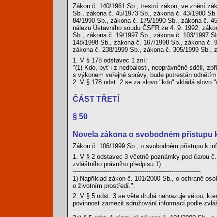
Zákon č. 140/1961 Sb., trestní zákon, ve znění zá
Sb., zákona č. 45/1973 Sb., zákona č. 43/1980 Sb.
84/1990 Sb., zákona č. 175/1990 Sb., zákona č. 4
nálezu Ústavního soudu ČSFR ze 4. 9. 1992, zákon
Sb., zákona č. 19/1997 Sb., zákona č. 103/1997 Sb
148/1998 Sb., zákona č. 167/1998 Sb., zákona č. 
zákona č. 238/1999 Sb., zákona č. 305/1999 Sb., z
1. V § 178 odstavec 1 zní:
"(1) Kdo, byť i z nedbalosti, neoprávněně sdělí, zp
s výkonem veřejné správy, bude potrestán odnětím 
2. V § 178 odst. 2 se za slovo "kdo" vkládá slovo "
ČÁST TŘETÍ
§ 50
Novela zákona o svobodném přístupu 
Zákon č. 106/1999 Sb., o svobodném přístupu k in
1. V § 2 odstavec 3 včetně poznámky pod čarou č. 
zvláštního právního předpisu.1)
------------------------------------------------------------------
1) Například zákon č. 101/2000 Sb., o ochraně oso
o životním prostředí.".
2. V § 5 odst. 3 se věta druhá nahrazuje větou, kt
povinnost zamezit sdružování informací podle zvlá
------------------------------------------------------------------