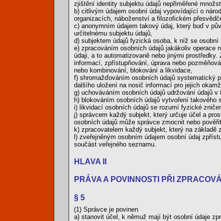
zjištění identity subjektu údajů nepřiměřené množstv
b) citlivým údajem osobní údaj vypovídající o nár
organizacích, náboženství a filozofickém přesvědče
c) anonymním údajem takový údaj, který buď v pů
určitelnému subjektu údajů,
d) subjektem údajů fyzická osoba, k níž se osobní 
e) zpracováním osobních údajů jakákoliv operace n
údaji, a to automatizovaně nebo jinými prostředk
informací, zpřístupňování, úprava nebo pozměňován
nebo kombinování, blokování a likvidace,
f) shromažďováním osobních údajů systematický po
dalšího uložení na nosič informací pro jejich okam
g) uchováváním osobních údajů udržování údajů v 
h) blokováním osobních údajů vytvoření takového st
i) likvidací osobních údajů se rozumí fyzické zničen
j) správcem každý subjekt, který určuje účel a pr
osobních údajů může správce zmocnit nebo pověřit 
k) zpracovatelem každý subjekt, který na základě
l) zveřejněným osobním údajem osobní údaj zpřís
součást veřejného seznamu.
HLAVA II
PRÁVA A POVINNOSTI PŘI ZPRACOV
§ 5
(1) Správce je povinen
a) stanovit účel, k němuž mají být osobní údaje zp