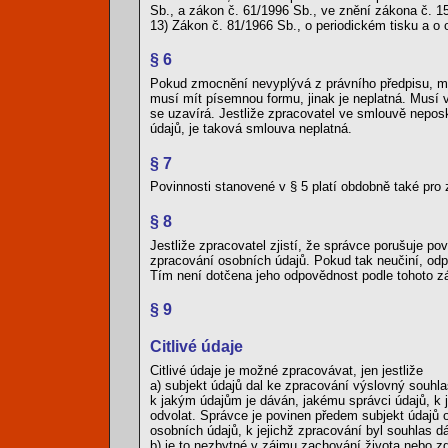
Sb., a zákon č. 61/1996 Sb., ve znění zákona č. 1
13) Zákon č. 81/1966 Sb., o periodickém tisku a o
§ 6
Pokud zmocnění nevyplývá z právního předpisu, m
musí mít písemnou formu, jinak je neplatná. Musí
se uzavírá. Jestliže zpracovatel ve smlouvě nepo
údajů, je taková smlouva neplatná.
§ 7
Povinnosti stanovené v § 5 platí obdobně také pro 
§ 8
Jestliže zpracovatel zjistí, že správce porušuje po
zpracování osobních údajů. Pokud tak neučiní, odp
Tím není dotčena jeho odpovědnost podle tohoto z
§ 9
Citlivé údaje
Citlivé údaje je možné zpracovávat, jen jestliže
a) subjekt údajů dal ke zpracování výslovný souh
k jakým údajům je dáván, jakému správci údajů, k 
odvolat. Správce je povinen předem subjekt údajů 
osobních údajů, k jejichž zpracování byl souhlas d
b) je to nezbytné v zájmu zachování života nebo z