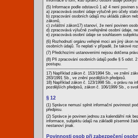
informace o tom, kdo správci osobní údaje poskytl 
(5) Informace podle odstavců 1 až 4 není povinen 
a) zpracovává osobní údaje výlučně pro účely stati
b) zpracování osobních údajů mu ukládá zákon nebo 
zákonů,
c) zvláštní zákon17) stanoví, že není povinen osob
d) zpracovává výlučně zveřejněné osobní údaje, n
e) zpracovává osobní údaje se souhlasem subjektu ú
(6) Rozhodnutí orgánu veřejné moci ani jiný úkon 
osobních údajů. To neplatí v případě, že takové ro
(7) Předchozími ustanoveními nejsou dotčena práv
(8) Při zpracování osobních údajů podle § 5 odst. 
postupu.
------------------------------------------------------------------
17) Například zákon č. 153/1994 Sb., ve znění zák
283/1991 Sb., ve znění pozdějších předpisů.
18) Například zákon č. 123/1998 Sb., o právu na in
pozdějších předpisů, zákon č. 106/1999 Sb., o sv
§ 12
(1) Správce nemusí splnit informační povinnost pod
předpisu.
(2) Správce je povinen jednou za kalendářní rok be
informace, subjektu údajů na základě písemné žád
nestanoví jinak.
Povinnosti osob při zabezpečení osob