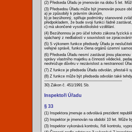
(2) Předseda Úřadu je jmenován na dobu 5 let. Mů
(3) Předsedou Úřadu může být jmenován pouze obč
a) je způsobilý k právním úkonům,
b) je bezúhonný, splňuje podmínky stanovené zvláš
předpokladem, že bude svoji funkci řádně zastávat
c) má ukončené vysokoškolské vzdělání.
(4) Bezúhonnou je pro účel tohoto zákona fyzická 
spáchaný z nedbalosti v souvislosti se zpracování
(5) S výkonem funkce předsedy Úřadu je neslučitel
veřejné správě, funkce člena orgánů územní samosp
(6) Předseda Úřadu nesmí zastávat jinou placenou
správy vlastního majetku a činnosti vědecké, pedag
neohrožuje důvěru v nezávislost a nestrannost Úřa
(7) Z funkce je předseda Úřadu odvolán, přestal-li
(8) Z funkce může být předseda odvolán také tehdy
------------------------------------------------------------------
30) Zákon č. 451/1991 Sb.
Inspektoři Úřadu
§ 33
(1) Inspektora jmenuje a odvolává prezident republ
(2) Inspektor je jmenován na období 10 let. Může 
(3) Inspektor vykonává kontrolu, řídí kontrolu, vypr