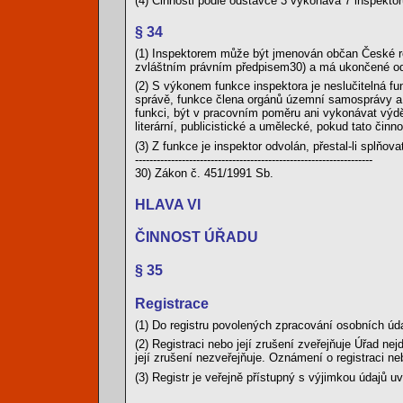
(4) Činnosti podle odstavce 3 vykonává 7 inspekto
§ 34
(1) Inspektorem může být jmenován občan České re
zvláštním právním předpisem30) a má ukončené od
(2) S výkonem funkce inspektora je neslučitelná fu
správě, funkce člena orgánů územní samosprávy a č
funkci, být v pracovním poměru ani vykonávat výdě
literární, publicistické a umělecké, pokud tato čin
(3) Z funkce je inspektor odvolán, přestal-li splňo
------------------------------------------------------------------
30) Zákon č. 451/1991 Sb.
HLAVA VI
ČINNOST ÚŘADU
§ 35
Registrace
(1) Do registru povolených zpracování osobních úda
(2) Registraci nebo její zrušení zveřejňuje Úřad ne
její zrušení nezveřejňuje. Oznámení o registraci 
(3) Registr je veřejně přístupný s výjimkou údajů uv