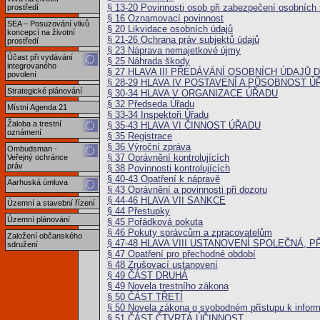
§ 13-20 Povinnosti osob při zabezpečení osobních 
prostředí
§ 16 Oznamovací povinnost
SEA – Posuzování vlivů
§ 20 Likvidace osobních údajů
koncepcí na životní
§ 21-26 Ochrana práv subjektů údajů
prostředí
§ 23 Náprava nemajetkové újmy
Účast při vydávání
§ 25 Náhrada škody
integrovaného
§ 27 HLAVA III PŘEDÁVÁNÍ OSOBNÍCH ÚDAJŮ 
povolení
§ 28-29 HLAVA IV POSTAVENÍ A PŮSOBNOST 
Strategické plánování
§ 30-34 HLAVA V ORGANIZACE ÚŘADU
§ 32 Předseda Úřadu
Místní Agenda 21
§ 33-34 Inspektoři Úřadu
Žaloba a trestní
§ 35-43 HLAVA VI ČINNOST ÚŘADU
oznámení
§ 35 Registrace
§ 36 Výroční zpráva
Ombudsman -
§ 37 Oprávnění kontrolujících
Veřejný ochránce
práv
§ 38 Povinnosti kontrolujících
§ 40-43 Opatření k nápravě
Aarhuská úmluva
§ 43 Oprávnění a povinnosti při dozoru
§ 44-46 HLAVA VII SANKCE
Územní a stavební řízení
§ 44 Přestupky
Územní plánování
§ 45 Pořádková pokuta
§ 46 Pokuty správcům a zpracovatelům
Založení občanského
§ 47-48 HLAVA VIII USTANOVENÍ SPOLEČNÁ,
sdružení
§ 47 Opatření pro přechodné období
§ 48 Zrušovací ustanovení
§ 49 ČÁST DRUHÁ
§ 49 Novela trestního zákona
§ 50 ČÁST TŘETÍ
§ 50 Novela zákona o svobodném přístupu k infor
§ 51 ČÁST ČTVRTÁ ÚČINNOST