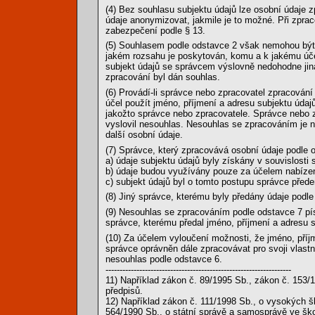
(4) Bez souhlasu subjektu údajů lze osobní údaje z
údaje anonymizovat, jakmile je to možné. Při zprac
zabezpečení podle § 13.
(5) Souhlasem podle odstavce 2 však nemohou být d
jakém rozsahu je poskytován, komu a k jakému účel
subjekt údajů se správcem výslovně nedohodne jina
zpracování byl dán souhlas.
(6) Provádí-li správce nebo zpracovatel zpracován
účel použít jméno, příjmení a adresu subjektu údaj
jakožto správce nebo zpracovatele. Správce nebo 
vyslovil nesouhlas. Nesouhlas se zpracováním je 
další osobní údaje.
(7) Správce, který zpracovává osobní údaje podle 
a) údaje subjektu údajů byly získány v souvislosti
b) údaje budou využívány pouze za účelem nabíze
c) subjekt údajů byl o tomto postupu správce před
(8) Jiný správce, kterému byly předány údaje podle
(9) Nesouhlas se zpracováním podle odstavce 7 pís
správce, kterému předal jméno, příjmení a adresu s
(10) Za účelem vyloučení možnosti, že jméno, příj
správce oprávněn dále zpracovávat pro svoji vlastní
nesouhlas podle odstavce 6.
------------------------------------------------------------------
11) Například zákon č. 89/1995 Sb., zákon č. 153/
předpisů.
12) Například zákon č. 111/1998 Sb., o vysokých 
564/1990 Sb., o státní správě a samosprávě ve ško