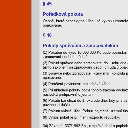
§ 45
Pořádková pokuta
Osobě, která neposkytne Úřadu při výkonu kontroly
opakovaně.
§ 46
Pokuty správcům a zpracovatelům
(1) Pokutou do výše 10 000 000 Kč bude potrestán 
zpracování osobních údajů.
(2) Pokud správce nebo zpracovatel do 1 roku ode d
tímto zákonem při zpracování osobních údajů opa
(3) Správce nebo zpracovatel, který maří kontrolu
opakovaně.
(4) Porušení povinností projednává Úřad.
(5) Při ukládání pokuty podle tohoto zákona vychá
následků protiprávního jednání.
(6) Pokutu lze uložit do 1 roku ode dne, kdy přísluš
povinnosti došlo.
(7) Pokutu vybírá Úřad. Pokutu vymáhá územní fina
(8) Výnos pokut je příjmem rozpočtu republiky.
------------------------------------------------------------------
34) Zákon č. 337/1992 Sb., o správě daní a poplatk