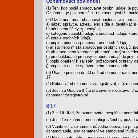
Oznamovací povinnost
(1) Ten, kdo hodlá zpracovávat osobní údaje, je p
Oznámení je povinen učinit i správce, jestliže ho
(2) Oznámení musí obsahovat následující informac
a) název správce, adresu jeho sídla a identifikační 
b) účel nebo účely zpracování,
c) kategorie subjektů údajů a osobních údajů, které 
d) zdroje osobních údajů,
e) popis způsobu zpracování osobních údajů,
f) místo nebo místa zpracování osobních údajů, jsou
g) příjemce nebo kategorie příjemců, kterým uvede
h) předpokládané přenosy osobních údajů do jiných
i) popis opatření k zajištění požadované ochrany o
j) propojení na jiné správce nebo zpracovatele.
(3) Úřad je povinen do 30 dnů od doručení oznámení
17.
(4) Pokud Úřad oznámení zaregistroval, může dnem
(5) Jestliže Úřad ve lhůtě stanovené v odstavci 3 
oznámení zaregistroval.
§ 17
(1) Zjistí-li Úřad, že oznamovatel nesplňuje podm
(2) Jestliže oznámení neobsahuje všechny požadov
(3) Vznikne-li z oznámení důvodná obava, že při z
oznamovatele, aby oznámení ve stanovené lhůtě d
(4) Po uplynutí lhůty stanovené podle odstavce 2 