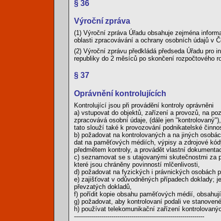
§ 36
Výroční zpráva
(1) Výroční zpráva Úřadu obsahuje zejména informa
oblasti zpracovávání a ochrany osobních údajů v Č
(2) Výroční zprávu předkládá předseda Úřadu pro 
republiky do 2 měsíců po skončení rozpočtového ro
§ 37
Oprávnění kontrolujících
Kontrolující jsou při provádění kontroly oprávněni
a) vstupovat do objektů, zařízení a provozů, na p
zpracovává osobní údaje, (dále jen "kontrolovaný"
tato slouží také k provozování podnikatelské činnos
b) požadovat na kontrolovaných a na jiných osobác
dat na paměťových médiích, výpisy a zdrojové kódy 
předmětem kontroly, a provádět vlastní dokumentac
c) seznamovat se s utajovanými skutečnostmi za p
které jsou chráněny povinností mlčenlivosti,
d) požadovat na fyzických i právnických osobách p
e) zajišťovat v odůvodněných případech doklady; j
převzatých dokladů,
f) pořídit kopie obsahu paměťových médií, obsahuj
g) požadovat, aby kontrolovaní podali ve stanoven
h) používat telekomunikační zařízení kontrolovanýc
------------------------------------------------------------------