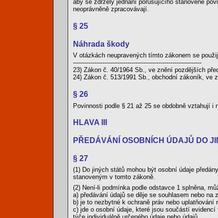
aby se zdržely jednání porušujícího stanovené povin
neoprávněně zpracovávají.
§ 25
Náhrada škody
V otázkách neupravených tímto zákonem se použij
------------------------------------------------------------------
23) Zákon č. 40/1964 Sb., ve znění pozdějších pře
24) Zákon č. 513/1991 Sb., obchodní zákoník, ve z
§ 26
Povinnosti podle § 21 až 25 se obdobně vztahují i
HLAVA III
PŘEDÁVÁNÍ OSOBNÍCH ÚDAJŮ DO J
§ 27
(1) Do jiných států mohou být osobní údaje předá
stanoveným v tomto zákoně.
(2) Není-li podmínka podle odstavce 1 splněna, mů
a) předávání údajů se děje se souhlasem nebo na zá
b) je to nezbytné k ochraně práv nebo uplatňování 
c) jde o osobní údaje, které jsou součástí evidenc
týče individuálně určeného údaje nebo údajů,