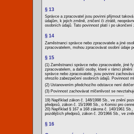
§ 13
Správce a zpracovatel jsou povinni přijmout takov
údajům, k jejich změně, zničení či ztrátě, neoprá
osobních údajů. Tato povinnost platí i po ukončení
§ 14
Zaměstnanci správce nebo zpracovatele a jiné oso
zpracovatelem, mohou zpracovávat osobní údaje 
§ 15
(1) Zaměstnanci správce nebo zpracovatele, jiné f
zpracovatelem, a další osoby, které v rámci plněn
správce nebo zpracovatele, jsou povinni zachovávat
ohrozilo zabezpečení osobních údajů. Povinnost ml
(2) Ustanovením předchozího odstavce není dotčen
(3) Povinnost zachovávat mlčenlivost se nevztahuj
------------------------------------------------------------------
19) Například zákon č. 148/1998 Sb., ve znění poz
předpisů, zákon č. 15/1998 Sb., o Komisi pro cenn
20) Například § 167 a 168 zákona č. 140/1961 Sb.,
pozdějších předpisů, zákon č. 20/1966 Sb., ve zně
§ 16