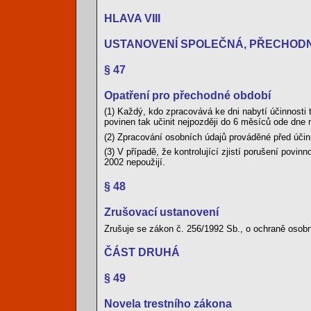
HLAVA VIII
USTANOVENÍ SPOLEČNÁ, PŘECHOD
§ 47
Opatření pro přechodné období
(1) Každý, kdo zpracovává ke dni nabytí účinnosti
povinen tak učinit nejpozději do 6 měsíců ode dne 
(2) Zpracování osobních údajů prováděné před účin
(3) V případě, že kontrolující zjistí porušení povi
2002 nepoužijí.
§ 48
Zrušovací ustanovení
Zrušuje se zákon č. 256/1992 Sb., o ochraně osob
ČÁST DRUHÁ
§ 49
Novela trestního zákona