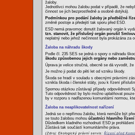
žaloby.
Jednotlivci mohou žalobu podat v případě, že nebyl
činnost se jich bezprostředně a osobně dotýká).
Podmínkou pro podání žaloby je předběžné říz
změně postoje a předejití tak sporu před ESD.
ESD nemá pravomoc donutit žalovaný orgán k vydán
tzn. stanovit, že příslušný orgán porušil Smlou
neplatný nebo jehož nečinnost byla prokázána za o
Žaloba na náhradu škody
Podle čl. 235 SES se jedná o spory o náhradu ško
škodu způsobenou jejich orgány nebo zaměstnan
Úprava je velice stručná, obecně se dá vyvodit, že
Je možno ji podat do pěti let od vzniku škody.
Škoda se hradí v souladu s obecnými právními zása
vznikla škoda i členské státy, jsou k řízení příslušn
Spornou otázkou zůstávají případy odpovědnosti Spo
Tuto odpovědnost by bylo možno uplatňovat pouze v 
by v rozporu s nadřazenou komunitární normou, kte
Žaloba na neaplikovatelnost nařízení
Jedná se o nepřímou žalobu, která nemůže být před
se touto žalobou mohou
účastníci hlavního řízen
Důsledkem kladného rozhodnutí ESD je prohlášení d
Zůstává tak součástí komunitárního práva.
(Zdroj: Ekologický právní servis:
Řízení před Komi