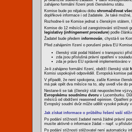
zahájeno formální řízení proti členskému státu.
Komise bude po nějakou dobu
shromažďovat všec
doplňkové informace i od žadatele. Je také možné,
Rozhodne-li se Komise jednat s členským státem,
Komise do 12 měsíců od zaregistrování stížnosti g
legislativy (
infringement procedure
) podle článk
Žadatel bude předem
informován
, chystá-li se Ko
Před zahájením řízení o porušení práva EU Komis
členský stát podal hlášení o transpozici př
zda jsou příslušná právní opatření v soula
zda je právo EU správně implementováno v 
Je-li zahájeno formální řízení, obdrží členský stát
f
Komisi uspokojivě odpověděl. Evropská komise pa
V případě, že není spokojena, zašle Komise člens
má pak opět dva měsíce na to, aby uvedl vše do p
Nestane-li se tak (členský stát neuposlechne výz
Evropskému soudnímu dvoru
v Lucemburku. Důle
měsíců od obdržení
reasoned opinion
. Opatření 
Evropský soudní dvůr může udělit vysoké pokuty v
Jak získat informace o průběhu řešení vaší stížn
Po podání stížnosti žadatel nemá žádné právní post
musíte aktivně o informace žádat – např. u přísluš
Po podání stížnosti stěžovatel není automaticky i