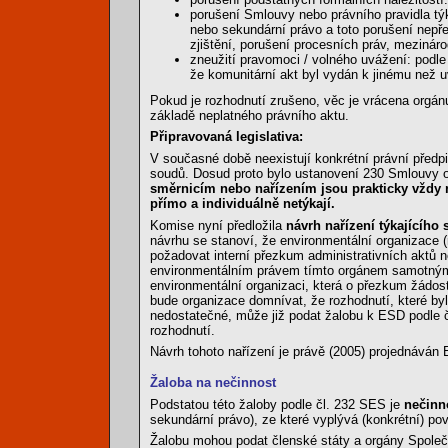
porušení Smlouvy nebo právního pravidla týka
nebo sekundární právo a toto porušení nepře
zjištění, porušení procesních práv, mezináro
zneužití pravomoci / volného uvážení: podle
že komunitární akt byl vydán k jinému než 
Pokud je rozhodnutí zrušeno, věc je vrácena orgán
základě neplatného právního aktu.
Připravovaná legislativa:
V současné době neexistují konkrétní právní předpi
soudů. Dosud proto bylo ustanovení 230 Smlouvy 
směrnicím nebo nařízením jsou prakticky vždy 
přímo a individuálně netýkají.
Komise nyní předložila
návrh nařízení týkajícího
návrhu se stanoví, že environmentální organizace (
požadovat interní přezkum administrativních aktů
environmentálním právem tímto orgánem samotným.
environmentální organizaci, která o přezkum žádost
bude organizace domnívat, že rozhodnutí, které byl
nedostatečné, může již podat žalobu k ESD podle 
rozhodnutí.
Návrh tohoto nařízení je právě (2005) projednáván
Žaloba na nečinnost
Podstatou této žaloby podle čl. 232 SES je
nečinn
sekundární právo), ze které vyplývá (konkrétní) po
Žalobu mohou podat členské státy a orgány Společe