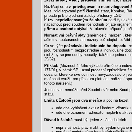
závazné akty – tedy především směrnice, naříze
Rozlišují se
tzv. privilegovaní
a
neprivilegovaní 
Mezi privilegované patří členské státy, Komise, R
případě je k projednání žaloby příslušný ESD.
K tzv.
neprivilegovaným žalobcům
patří fyzické 
napadnout před soudem rozhodnutí přijaté orgánem 
přímo a osobně dotýkal
. V takovém případě je př
Normativní právní akty
(směrnice či nařízení, kte
ačkoli v současnosti sílí názory požadující rozšířit
Co se týče
požadavku individuálního dopadu
, n
jsou rozhodnutím bezprostředně a individuálně dotče
nichž by se jiné osoby neocitly, takže se jedná o 
25/62).
Příklad:
(Možnost širšího výkladu přímého a indiv
177/01), v němž SPI uznal procesní způsobilost fi
oceánu, které ke své účinnosti nevyžadovalo přijet
možnosti využít pro přezkum platnosti nařízení s
tohoto nařízení.)
Jednotlivec nemůže před Soudní dvůr nebo Soud prv
státu.
Lhůta k žalobě jsou dva měsíce
a počíná běžet:
ode dne vyhlášení aktu v Úředním věstníku
ode dne oznámení adresátu, nejde-li o akt 
Důvod k žalobě
musí být jeden z následujících:
nepříslušnost: právní akt byl vydán orgánem
porušení podstatných formálních náležitostí