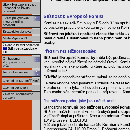
Jak podat žalobu k Evropskému soudu pr
SEA – Posuzování vlivů
koncepcí na životní
prostředí
Stížnost k Evropské komisi
Účast při vydávání
integrovaného
Komise na základě Smlouvy o ES dohlíží na správn
povolení
evropského práva členskou zemí je možné si Komis
Strategické plánování
Stížnost na jakékoli opatření členského státu -
neslučitelné s ustanovením nebo principem prá
Místní Agenda 21
osoby.
Žaloba a trestní oznámení
Stížnost a žaloba v
Před tím než stížnost podáte:
EU
Stížnost Evropské komisi by měla být podána až
Ombudsman -
věci probíhá nějaké řízení na národní úrovni, Komi
Veřejný ochránce
práv
legislativy členského státu, u které již probíhá p
stížnost odloží.
Aarhuská úmluva
Důležité je nepodávat stížnost, pokud se nejedná 
Územní a stavební řízení
Je také vhodné před podáním stížnosti
navázat ko
kterého se téma týká, odpovědná za příslušný čle
Územní plánování
Tato osoba vám nemůže pomoci s přípravou stížnost
Založení občanského
sdružení
Jak stížnost podat, jaké jsou náležitosti:
Standardní
formulář pro stížnost Evropské komi
Stížnost můžete napsat ve formě obyčejného
dopi
V případě dopisu pošlete stížnost
na adresu
: Comm
1049 Brussels, BELGIUM
Můžete ji také podat do
kanceláře Komise v které
Jungmannova 24, 110 00 Praha 1. Poštovní adresa 