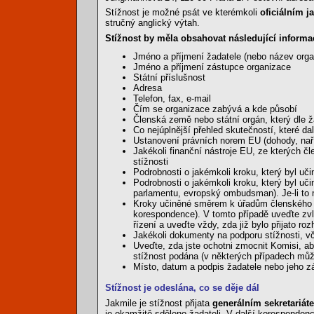
Stížnost je možné psát ve kterémkoli
oficiálním j
stručný anglický výtah.
Stížnost by měla obsahovat následující informa
Jméno a příjmení žadatele (nebo název orga
Jméno a příjmení zástupce organizace
Státní příslušnost
Adresa
Telefon, fax, e-mail
Čím se organizace zabývá a kde působí
Členská země nebo státní orgán, který dle ž
Co nejúplnější přehled skutečností, které da
Ustanovení právních norem EU (dohody, naří
Jakékoli finanční nástroje EU, ze kterých č
stížnosti
Podrobnosti o jakémkoli kroku, který byl uč
Podrobnosti o jakémkoli kroku, který byl u
parlamentu, evropský ombudsman). Je-li to mo
Kroky učiněné směrem k úřadům členského stát
korespondence). V tomto případě uveďte zvláš
řízení a uveďte vždy, zda již bylo přijato roz
Jakékoli dokumenty na podporu stížnosti, vč
Uveďte, zda jste ochotni zmocnit Komisi, ab
stížnost podána (v některých případech může 
Místo, datum a podpis žadatele nebo jeho z
Stížnost je odeslána, co se děje dál
Jakmile je stížnost přijata
generálním sekretariá
je okamžitě sděleno žadateli. V další korespondenci