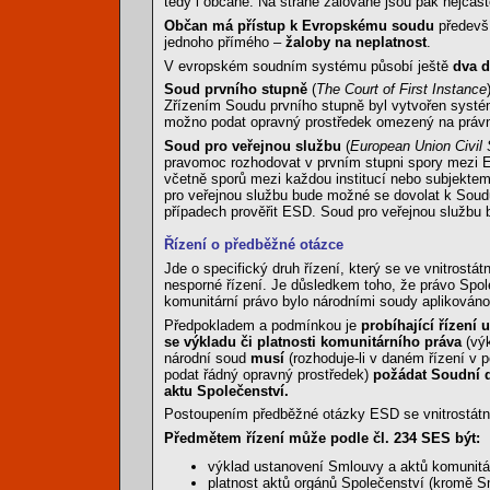
tedy i občané. Na straně žalované jsou pak nejčast
Občan má přístup k Evropskému soudu
předevší
jednoho přímého –
žaloby na neplatnost
.
V evropském soudním systému působí ještě
dva d
Soud prvního stupně
(
The Court of First Instance
Zřízením Soudu prvního stupně byl vytvořen syst
možno podat opravný prostředek omezený na právn
Soud pro veřejnou službu
(
European Union Civil 
pravomoc rozhodovat v prvním stupni spory mezi 
včetně sporů mezi každou institucí nebo subjektem
pro veřejnou službu bude možné se dovolat k Sou
případech prověřit ESD. Soud pro veřejnou službu 
Řízení o předběžné otázce
Jde o specifický druh řízení, který se ve vnitrost
nesporné řízení. Je důsledkem toho, že právo Společ
komunitární právo bylo národními soudy apliková
Předpokladem a podmínkou je
probíhající řízení 
se výkladu či platnosti komunitárního práva
(výk
národní soud
musí
(rozhoduje-li v daném řízení v 
podat řádný opravný prostředek)
požádat Soudní d
aktu Společenství.
Postoupením předběžné otázky ESD se vnitrostátní 
Předmětem řízení může podle čl. 234 SES být:
výklad ustanovení Smlouvy a aktů komunitár
platnost aktů orgánů Společenství (kromě S