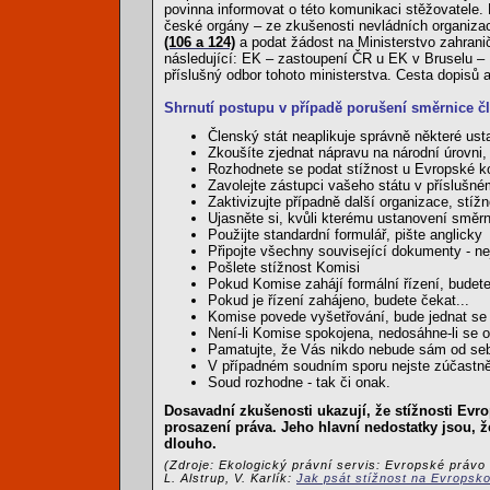
povinna informovat o této komunikaci stěžovatele.
české orgány – ze zkušenosti nevládních organizací
(106 a 124)
a podat žádost na Ministerstvo zahranič
následující: EK – zastoupení ČR u EK v Bruselu – M
příslušný odbor tohoto ministerstva. Cesta dopisů 
Shrnutí postupu v případě porušení směrnice 
Členský stát neaplikuje správně některé us
Zkoušíte zjednat nápravu na národní úrovni,
Rozhodnete se podat stížnost u Evropské 
Zavolejte zástupci vašeho státu v příslušné
Zaktivizujte případně další organizace, stíž
Ujasněte si, kvůli kterému ustanovení směrn
Použijte standardní formulář, pište anglicky
Připojte všechny související dokumenty - n
Pošlete stížnost Komisi
Pokud Komise zahájí formální řízení, budete
Pokud je řízení zahájeno, budete čekat...
Komise povede vyšetřování, bude jednat se 
Není-li Komise spokojena, nedosáhne-li se 
Pamatujte, že Vás nikdo nebude sám od seb
V případném soudním sporu nejste zúčastně
Soud rozhodne - tak či onak.
Dosavadní zkušenosti ukazují, že stížnosti Evr
prosazení práva. Jeho hlavní nedostatky jsou, ž
dlouho.
(Zdroje: Ekologický právní servis: Evropské právo
L. Alstrup, V. Karlík:
Jak psát stížnost na Evropsk