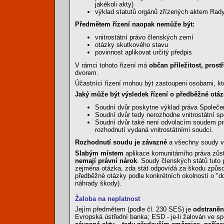
jakékoli akty)
výklad statutů orgánů zřízených aktem Rady, 
Předmětem řízení naopak nemůže být:
vnitrostátní právo členských zemí
otázky skutkového stavu
povinnost aplikovat určitý předpis
V rámci tohoto řízení má
občan příležitost, pros
dvorem.
Účastníci řízení mohou být zastoupeni osobami, kt
Jaký může být výsledek řízení o předběžné otáz
Soudní dvůr poskytne výklad práva Společe
Soudní dvůr tedy nerozhodne vnitrostátní sp
Soudní dvůr také není odvolacím soudem pr
rozhodnutí vydaná vnitrostátními soudci.
Rozhodnutí soudu je závazné
a všechny soudy vše
Slabým místem
aplikace komunitárního práva zůst
nemají právní nárok
. Soudy členských států tuto 
zejména otázka, zda stát odpovídá za škodu způsob
předběžné otázky podle konkrétních okolností o "d
náhrady škody).
Žaloba na neplatnost
Jejím předmětem (podle čl. 230 SES) je
odstraněn
Evropská ústřední banka; ESD - je-li žalován ve 