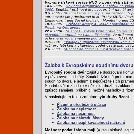
Vybrané tiskové zprávy NNO o podaných stížno
14.6.2005
-
Nevládní organizace si stěžují na vl
2000
. Součástí stížnosti je i upozornění na někter
9.5.2005
-
Stížnost ProFem, o.p.s. na rozhodnutí p
adresovala jak primátorovi hl.m. Prahy MUDr. Pavlu
Employment and Social Inclusion Monitoring and ESF
18.1.2005
–
Stížnost Arniky a České společnosti o
Poolší na Ostravsku
22.6.2004
-
Stížnost Ekologického právního servis
plavebního stupně na Labi u Přelouče
. Ve stížnost
ochranu přírody, známými pod označením NATURA
9.1.2004
-
Ekologové upozornili Evropskou komisi a
ruší pro labskou a vltavskou vodní cestu platnost 
2.6.2003
-
Stížnost na dálnici D8 v Krušných horác
Žaloba k Evropskému soudnímu dvoru 
Evropský soudní dvůr
zajišťuje dodržování komun
v právu svými judikáty. Soudní dvůr má proto, mimo
soudního dvora je jedním z nejdůležitějších pramenů
Soudní dvůr rozhoduje v několika druzích základních 
způsob zahájení, průběh či možné následky z řízení
V následujícím textu zmíníme
tyto druhy řízení
:
Řízení o předběžné otázce
Žaloba na neplatnost
Žaloba na nečinnost
Žaloba na náhradu škody
Žaloba na neaplikovatelnost nařízení
Možnost podat žalobu mají
(= jsou aktivně legit