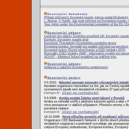
Související dokumenty:
Příklad stížnosti k Evropské komisi, kterou podal Ekologický 
L. Alstrup, V. Karlík: Jak psát stížnost na Evropskou komisi
Your rights under the Environmental Legislation of the EU 
Související odkazy
:
Centrum pro otázky životního prostředí UK: Evropský soudn
EurActiv: Evropský soudní dvůr
Euroskop: Precedenty Evropského soudního dvora
Evropská komise: formulář pro podání stížnosti na porušení
Evropské právo: Řízení před Komisí a ESD (stránky EPS)
Rozsudky ESD (stránky ISAP - Informační systém pro aprox
SOLVIT - Efektivní řešení problémů na vnitřním trhu
Související zákony
:
Smlouva o založení Evropského společenství
Související zprávy
:
4.5.2010 -
Národní seznam evropsky významných lokalit
Nevládní organizace nesouhlasí se tím, jak se Česká republ
významných lokalit není dostatečně chráněno 27 typů přírod
kategorie:
Účast na rozhodování
9.9.2008 -
Arnika podala žalobu proti kácení v Porubě
Arnika se nehodlá smířit s plošným kácením parků a alejí v
chce postupovat i v dalších případech. Přestože stromy v Bu
porubská radnice.
kategorie:
Účast na rozhodování
18.10.2006 -
Nová příručka pomůže při podávaní stížnos
Organizace CEE Bankwatch Network v těchto dnech představi
nevládních organizací a podrobně vysvětluje, jak postupova
zabývá Evropský ombudsman, Evropská komise, Evropský so