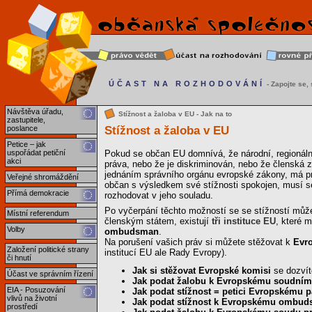
ÚČAST NA ROZHODOVÁNÍ
- Zapojte se, s
Návštěva úřadu,
Stížnost a žaloba v EU - Jak na to
zastupitele,
Stížnost a žaloba v EU
poslance
Petice – jak
uspořádat petiční
Pokud se občan EU domnívá, že národní, regionální
akci
práva, nebo že je diskriminován, nebo že člensk
jednáním správního orgánu evropské zákony, má prá
Veřejné shromáždění
občan s výsledkem své stížnosti spokojen, musí se 
Přímá demokracie
rozhodovat v jeho souladu.
Po vyčerpání těchto možností se se stížností může
Místní referendum
členským státem, existují
tři instituce EU
, které 
Volby
ombudsman
.
Na porušení vašich práv si můžete stěžovat k
Evr
Založení politické strany
institucí EU ale Rady Evropy).
či hnutí
Jak si stěžovat Evropské komisi
se dozví
Účast ve správním řízení
Jak podat žalobu k Evropskému soudním
EIA - Posuzování
Jak podat stížnost = petici Evropskému 
vlivů na životní
Jak podat stížnost k Evropskému ombu
prostředí