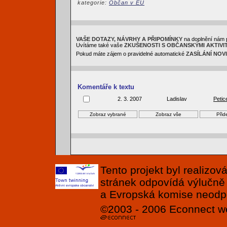
kategorie:
Občan v EU
VAŠE DOTAZY, NÁVRHY A PŘIPOMÍNKY
na doplnění nám 
Uvítáme také vaše
ZKUŠENOSTI S OBČANSKÝMI AKTIVI
Pokud máte zájem o pravidelné automatické
ZASÍLÁNÍ NOV
Komentáře k textu
2. 3. 2007
Ladislav
Petic
Tento projekt byl realizo
stránek odpovídá výlučně
a Evropská komise neodpov
©2003 - 2006
Econnect
w