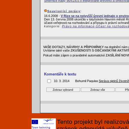
Směrnice Rady 96/61/ES o integrované prevenci a omezován
Související zprávy
:
16.6.2008 -
V Rize se na nejvyšší úrovni jednalo o envir
Den 13. června 2008 skončilo v lotyšském hlavním městě R
účasti veřejnosti na rozhodování a přístupu k právní ochraně
kategorie:
Právo na informace-Účast na rozhodov
VAŠE DOTAZY, NÁVRHY A PŘIPOMÍNKY
na doplnění nám 
Uvítáme také vaše
ZKUŠENOSTI S OBČANSKÝMI AKTIVI
Pokud máte zájem o pravidelné automatické
ZASÍLÁNÍ NOV
Komentáře k textu
10. 3. 2014
Bohumil Paqulas
Správa ojektů životní
Tento projekt byl realizo
stránek odpovídá výlučně