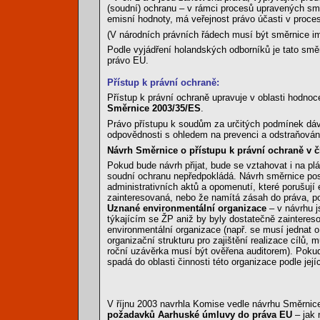
(soudní) ochranu – v rámci procesů upravených smě
emisní hodnoty, má veřejnost právo účasti v proce
(V národních právních řádech musí být směrnice i
Podle vyjádření holandských odborníků je tato směrn
právo EU.
Přístup k právní ochraně:
Přístup k právní ochraně upravuje v oblasti hodnoc
Směrnice 2003/35/ES
.
Právo přístupu k soudům za určitých podmínek dá
odpovědnosti s ohledem na prevenci a odstraňován
Návrh Směrnice o přístupu k právní ochraně v čl
Pokud bude návrh přijat, bude se vztahovat i na pl
soudní ochranu nepředpokládá. Návrh směrnice posk
administrativních aktů a opomenutí, které porušují
zainteresovaná, nebo že namítá zásah do práva, po
Uznané environmentální organizace
– v návrhu j
týkajícím se ŽP aniž by byly dostatečně zaintereso
environmentální organizace (např. se musí jednat o
organizační strukturu pro zajištění realizace cílů,
roční uzávěrka musí být ověřena auditorem). Poku
spadá do oblasti činnosti této organizace podle její
V říjnu 2003 navrhla Komise vedle návrhu Směrni
požadavků Aarhuské úmluvy do práva EU
– jak 