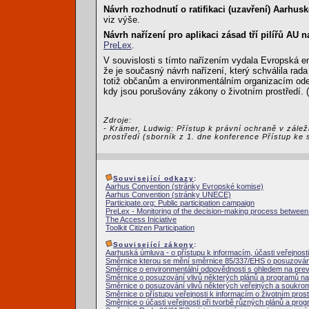
Návrh rozhodnutí o ratifikaci (uzavření) Aarh
viz výše.
Návrh nařízení pro aplikaci zásad tří pilířů AU 
PreLex
.
V souvislosti s tímto nařízením vydala Evropská 
že je současný návrh nařízení, který schválila rada
totiž občanům a environmentálním organizacím od
kdy jsou porušovány zákony o životním prostředí. (
Zdroje:
- Krämer, Ludwig: Přístup k právní ochraně v zálež
prostředí (sborník z 1. dne konference Přístup ke 
Související odkazy
:
Aarhus Convention (stránky Evropské komise)
Aarhus Convention (stránky UNECE)
Participate.org: Public participation campaign
PreLex - Monitoring of the decision-making process between i
The Access Iniciative
Toolkit Citizen Participation
Související zákony
:
Aarhuská úmluva - o přístupu k informacím, účasti veřejnosti
Směrnice kterou se mění směrnice 85/337/EHS o posuzování 
Směrnice o environmentální odpovědnosti s ohledem na pre
Směrnice o posuzování vlivů některých plánů a programů na 
Směrnice o posuzování vlivů některých veřejných a soukrom
Směrnice o přístupu veřejnosti k informacím o životním prost
Směrnice o účasti veřejnosti při tvorbě různých plánů a prog