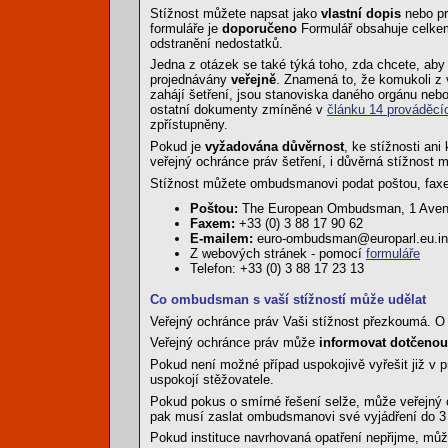
Stížnost můžete napsat jako
vlastní dopis
nebo pr
formuláře je
doporučeno
Formulář obsahuje celkem
odstranění nedostatků.
Jedna z otázek se také týká toho, zda chcete, ab
projednávány
veřejně
. Znamená to, že komukoli z v
zahájí šetření, jsou stanoviska daného orgánu nebo 
ostatní dokumenty zmíněné v
článku 14 prováděcí
zpřístupněny.
Pokud je
vyžadována důvěrnost
, ke stížnosti an
veřejný ochránce práv šetření, i důvěrná stížnost m
Stížnost můžete ombudsmanovi podat poštou, faxe
Poštou:
The European Ombudsman, 1 Avenue
Faxem:
+33 (0) 3 88 17 90 62
E-mailem:
euro-ombudsman@europarl.eu.in
Z webových stránek - pomocí
formuláře
Telefon: +33 (0) 3 88 17 23 13
Co ombudsman s vaší stížností může udělat
Veřejný ochránce práv Vaši stížnost přezkoumá. O 
Veřejný ochránce práv může
informovat dotčenou 
Pokud není možné případ uspokojivě vyřešit již v 
uspokojí stěžovatele.
Pokud pokus o smírné řešení selže, může veřejný
pak musí zaslat ombudsmanovi své vyjádření do 3
Pokud instituce navrhovaná opatření nepřijme, m