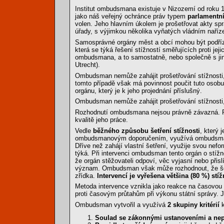
Institut ombudsmana existuje v Nizozemí od roku
jako náš veřejný ochránce práv typem
parlament
volen. Jeho hlavním úkolem je prošetřovat akty 
úřady, s výjimkou několika vyňatých vládním naříz
Samosprávné orgány měst a obcí mohou být podříze
která se týká řešení stížností směřujících proti j
ombudsmana, a to samostatně, nebo společně s 
Utrecht).
Ombudsman nemůže zahájit prošetřování stížnosti,
tomto případě však má povinnost poučit tuto osob
orgánu, který je k jeho projednání příslušný.
Ombudsman nemůže zahájit prošetřování stížnosti,
Rozhodnutí ombudsmana nejsou právně závazná. Pro 
kvalitě jeho práce.
Vedle
běžného způsobu šetření stížnosti
, který 
ombudsmanovým doporučením, využívá ombudsman 
Dříve než zahájí vlastní šetření, využije svou nefor
týká. Při intervenci ombudsman tento orgán o stížn
že orgán stěžovateli odpoví, věc vyjasní nebo přisl
význam. Ombudsman však může rozhodnout, že šetř
zřídka.
Intervencí je vyřešena většina (80 %) stíž
Metoda intervence vznikla jako reakce na časovou 
proti časovým průtahům při výkonu státní správy. 
Ombudsman vytvořil a využívá
2 skupiny kritérií
Soulad se zákonnými ustanoveními a nep