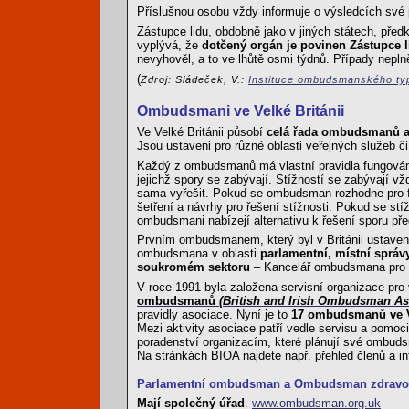
Příslušnou osobu vždy informuje o výsledcích své 
Zástupce lidu, obdobně jako v jiných státech, pře
vyplývá, že
dotčený orgán je povinen Zástupce l
nevyhověl, a to ve lhůtě osmi týdnů. Případy nepln
(
Zdroj: Sládeček, V.:
Instituce ombudsmanského t
Ombudsmani ve Velké Británii
Ve Velké Británii působí
celá řada ombudsmanů a
Jsou ustaveni pro různé oblasti veřejných služeb či 
Každý z ombudsmanů má vlastní pravidla fungování,
jejichž spory se zabývají. Stížností se zabývají v
sama vyřešit. Pokud se ombudsman rozhodne pro for
šetření a návrhy pro řešení stížnosti. Pokud se s
ombudsmani nabízejí alternativu k řešení sporu př
Prvním ombudsmanem, který byl v Británii ustaven
ombudsmana v oblasti
parlamentní, místní správ
soukromém sektoru
– Kancelář ombudsmana pro p
V roce 1991 byla založena servisní organizace pro
ombudsmanů
(British and Irish Ombudsman As
pravidly asociace. Nyní je to
17 ombudsmanů ve Vel
Mezi aktivity asociace patří vedle servisu a pomoc
poradenství organizacím, které plánují své ombuds
Na stránkách BIOA najdete např. přehled členů a in
Parlamentní ombudsman a Ombudsman zdravotn
Mají společný úřad
.
www.ombudsman.org.uk