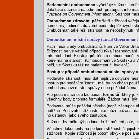
Parlamentní ombudsman
vyšetřuje stížnosti veře
dále také stížnosti na odmítnutí přístupu k inform
Practice on Government information)
. Stížnost mus
Ombudsman zdravotní péče
šetří stížnosti veřej
nemocnic, rodinné zdravotní péče, doplňkových služe
Ombudsman také řeší stížnosti na neposkytnutí in
Ombudsmani místní správy (Local Governmen
Patří mezi úřady ombudsmanů, kteří ve Velké Británi
Stížnosti se ve většině případů týkají rozhodování
místních daní. Existuje
pět
těchto ombudsmanů - 
které má na starosti. (Ombudsmani ve Skotsku a Wale
péči, ve Skotsku též na parlament či bydlení.)
Postup v případě ombudsmanů místní správy v 
Podavatel stížnosti musí dát nejdříve dotyčné měst
postup pro podání stížnosti, měl by ho občan použí
ombudsmanovi místní správy nebo požádat člena mě
Pro podání stížnosti lze použít
formulář
, který je
všechny body z tohoto formuláře. Žádost musí být
Podavatel může požádat někoho (např. zástupce obč
obtížné. Podavatel stížnosti také může požádat dal
ho ustanoví jako svého zástupce.
Stížnost by měla být podána do 12 měsíců poté, co 
Všechny dokumenty na podporu stížnosti či jejich 
stížností. Kopie stížnosti je potom obvykle poslán