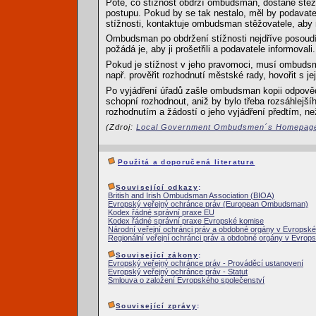
Poté, co stížnost obdrží ombudsman, dostane stěžov
postupu. Pokud by se tak nestalo, měl by podavat
stížnosti, kontaktuje ombudsman stěžovatele, aby m
Ombudsman po obdržení stížnosti nejdříve posoudí
požádá je, aby ji prošetřili a podavatele informovali.
Pokud je stížnost v jeho pravomoci, musí ombudsm
např. prověřit rozhodnutí městské rady, hovořit s je
Po vyjádření úřadů zašle ombudsman kopii odpověd
schopní rozhodnout, aniž by bylo třeba rozsáhlejší
rozhodnutím a žádostí o jeho vyjádření předtím, 
(Zdroj:
Local Government Ombudsmen´s Homepag
Použitá a doporučená literatura
Související odkazy
:
British and Irish Ombudsman Association (BIOA)
Evropský veřejný ochránce práv (European Ombudsman)
Kodex řádné správní praxe EU
Kodex řádné správní praxe Evropské komise
Národní veřejní ochránci práv a obdobné orgány v Evropské 
Regionální veřejní ochránci práv a obdobné orgány v Evrops
Související zákony
:
Evropský veřejný ochránce práv - Prováděcí ustanovení
Evropský veřejný ochránce práv - Statut
Smlouva o založení Evropského společenství
Související zprávy
: