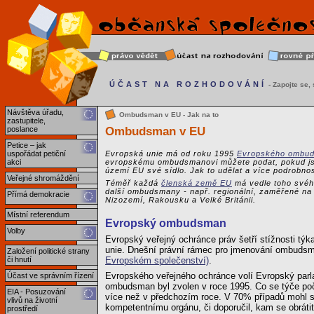
ÚČAST NA ROZHODOVÁNÍ
- Zapojte se, s
Návštěva úřadu,
Ombudsman v EU - Jak na to
zastupitele,
Ombudsman v EU
poslance
Petice – jak
uspořádat petiční
Evropská unie má od roku 1995
Evropského ombu
akci
evropskému ombudsmanovi můžete podat, pokud jste
území EU své sídlo. Jak to udělat a více podrobnos
Veřejné shromáždění
Téměř každá
členská země EU
má vedle toho svého
další ombudsmany - např. regionální, zaměřené na 
Přímá demokracie
Nizozemí, Rakousku a Velké Británii.
Místní referendum
Evropský ombudsman
Volby
Evropský veřejný ochránce práv šetří stížnosti týk
unie. Dnešní právní rámec pro jmenování ombuds
Založení politické strany
či hnutí
Evropském společenství)
.
Evropského veřejného ochránce volí Evropský par
Účast ve správním řízení
ombudsman byl zvolen v roce 1995. Co se týče poč
EIA - Posuzování
více než v předchozím roce. V 70% případů mohl stěž
vlivů na životní
kompetentnímu orgánu, či doporučil, kam se obrátit
prostředí