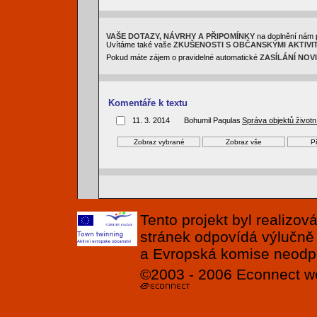
VAŠE DOTAZY, NÁVRHY A PŘIPOMÍNKY
na doplnění nám 
Uvítáme také vaše
ZKUŠENOSTI S OBČANSKÝMI AKTIVI
Pokud máte zájem o pravidelné automatické
ZASÍLÁNÍ NOV
Komentáře k textu
11. 3. 2014
Bohumil Paqulas
Správa objektů životn
Tento projekt byl realizo
stránek odpovídá výlučně
a Evropská komise neodpov
©2003 - 2006
Econnect
w