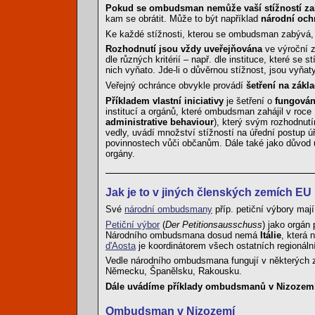
Pokud se ombudsman nemůže vaší stížností z
kam se obrátit. Může to být například
národní och
Ke každé stížnosti, kterou se ombudsman zabývá
Rozhodnutí jsou vždy uveřejňována
ve výroční
dle různých kritérií – např. dle instituce, které se
nich vyňato. Jde-li o důvěrnou stížnost, jsou vyňat
Veřejný ochránce obvykle provádí
šetření na zákla
Příkladem vlastní iniciativy
je šetření o
fungován
institucí a orgánů, které ombudsman zahájil v roc
administrative behaviour
), který svým rozhodnut
vedly, uvádí množství stížností na úřední postup 
povinnostech vůči občanům. Dále také jako důvod 
orgány.
Jak je to v jiných členských zemích EU
Své
národní ombudsmany
příp. petiční výbory ma
Petiční výbor
(
Der Petitionsausschuss
) jako orgán
Národního ombudsmana dosud nemá
Itálie
, která
d'Aosta
je koordinátorem všech ostatních regioná
Vedle národního ombudsmana fungují v některých ze
Německu, Španělsku, Rakousku.
Dále uvádíme příklady ombudsmanů v Nizozemí,
Ombudsman v Nizozemí