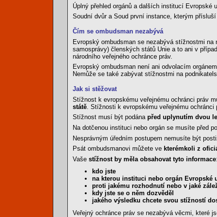
Úplný přehled orgánů a dalších institucí Evropské u
Soudní dvůr a Soud první instance, kterým příslu
Čím se ombudsman nezabývá
Evropský ombudsman se nezabývá stížnostmi na náro
samosprávy) členských států Unie a to ani v případ
národního veřejného ochránce práv.
Evropský ombudsman není ani odvolacím orgánem p
Nemůže se také zabývat stížnostmi na podnikatels
Jak si stěžovat
Stížnost k evropskému veřejnému ochránci práv můž
státě
. Stížnosti k evropskému veřejnému ochránci
Stížnost musí být podána
před uplynutím dvou le
Na dotčenou instituci nebo orgán se musíte před p
Nesprávným úředním postupem nemusíte být posti
Psát ombudsmanovi můžete ve
kterémkoli z ofic
Vaše
stížnost by měla obsahovat tyto informace
kdo jste
na kterou instituci nebo orgán Evropské u
proti jakému rozhodnutí nebo v jaké záleži
kdy jste se o něm dozvěděl
jakého výsledku chcete svou stížností d
Veřejný ochránce práv se nezabývá věcmi, které j