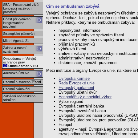
SEA – Posuzování vlivů
Čím se ombudsman zabývá
koncepcí na životní
prostředí
Veřejný ochránce se zabývá nesprávným úředním po
správou. Dochází k ní, pokud orgán nejedná v soul
Účast při vydávání
Některé příklady, kterými se ombudsman zabývá:
integrovaného
povolení
neposkytnutí informace
Strategické plánování
zbytečné průtahy ve správním řízení
pracovní vztahy mezi evropskými institucem
Místní Agenda 21
přijímání pracovníků
Žaloba a trestní
výběrová řízení
oznámení
smluvní vztahy mezi evropskými institucem
administrativní nesrovnalosti
Ombudsman - Veřejný
diskriminace, zneužití pravomoci
ochránce práv
Ombudsman v EU
Mezi instituce a orgány Evropské unie, na které si l
Aarhuská úmluva
Evropská komise
Územní a stavební řízení
Rada Evropské unie
Evropský parlament
Územní plánování
Evropský účetní dvůr
Založení občanského
Hospodářský a sociální výbor
sdružení
Výbor regionů
Evropská centrální banka
Evropská investiční banka
Evropský úřad pro nábor pracovníků (EPSO
Evropský úřad pro boj proti podvodům (OLA
Europol
agentury – např. Evropská agentura pro živo
rozvoj odborného vzdělávání, Úřad pro harmon