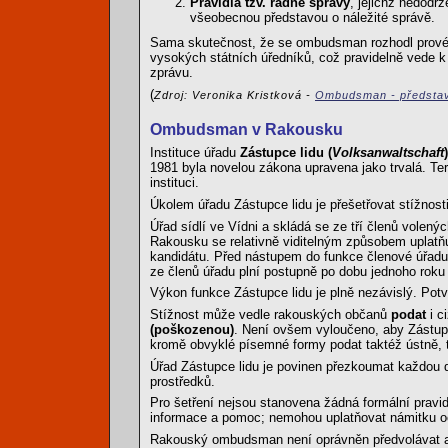
Pravidla tzv. řádné správy
, jejichž nedodr
všeobecnou představou o náležité správě.
Sama skutečnost, že se ombudsman rozhodl provést 
vysokých státních úředníků, což pravidelně vede k
zprávu.
(
Zdroj: Veronika Kristková -
Ombudsman - představit
Ombudsman v Rakousku
Instituce úřadu
Zástupce lidu (
Volksanwaltschaft
)
1981 byla novelou zákona upravena jako trvalá. T
instituci.
Úkolem úřadu Zástupce lidu je přešetřovat stížnost
Úřad sídlí ve Vídni a skládá se ze tří členů volen
Rakousku se relativně viditelným způsobem uplatňuj
kandidátu. Před nástupem do funkce členové úřadu Z
ze členů úřadu plní postupně po dobu jednoho roku
Výkon funkce Zástupce lidu je plně nezávislý. Potvr
Stížnost může vedle rakouských občanů
podat
i c
(poškozenou)
. Není ovšem vyloučeno, aby Zástupce
kromě obvyklé písemné formy podat taktéž ústně, 
Úřad Zástupce lidu je povinen přezkoumat každou 
prostředků.
Pro šetření nejsou stanovena žádná formální pravid
informace a pomoc; nemohou uplatňovat námitku oc
Rakouský ombudsman není oprávněn předvolávat a