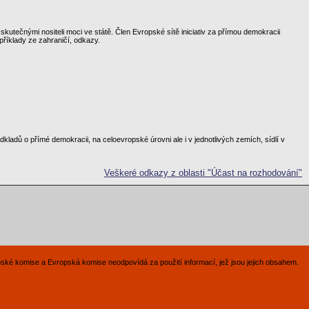
utečnými nositeli moci ve státě. Člen Evropské sítě iniciativ za přímou demokracii
říklady ze zahraničí, odkazy.
kladů o přímé demokracii, na celoevropské úrovni ale i v jednotlivých zemích, sídlí v
Veškeré odkazy z oblasti "Účast na rozhodování"
pské komise a Evropská komise neodpovídá za použití informací, jež jsou jejich obsahem.