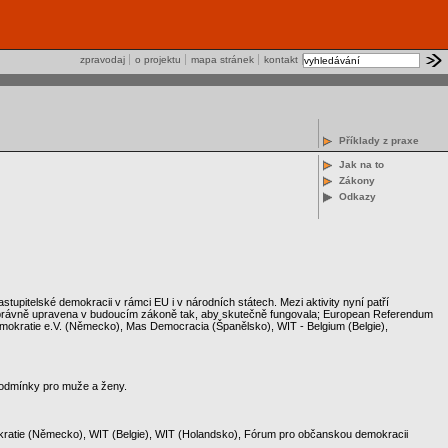
zpravodaj
o projektu
mapa stránek
kontakt
Příklady z praxe
Jak na to
Zákony
Odkazy
tupitelské demokracii v rámci EU i v národních státech. Mezi aktivity nyní patří
la správně upravena v budoucím zákoně tak, aby skutečně fungovala; European Referendum
okratie e.V. (Německo), Mas Democracia (Španělsko), WIT - Belgium (Belgie),
 podmínky pro muže a ženy.
kratie (Německo), WIT (Belgie), WIT (Holandsko), Fórum pro občanskou demokracii