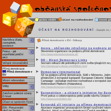
ÚČAST NA ROZHODOVÁNÍ
- Zapojte se, s
Návštěva úřadu,
Přímá demokracie v EU - Odkazy
zastupitele,
poslance
Agora - občianske združenie na podporu p
Slovenská organizace na podporu přímé demokracie
Petice – jak
uspořádat petiční
http://www.priamademokracia.sk/
akci
DD - Direct Democracy Links
Veřejné shromáždění
Seznam odkazů dle jednotlivých zemí světa týkajících se
http://democracy.mkolar.org/DDlinks.html
Přímá demokracie
Přímá demokracie v
Democracy International
EU
Síť na podporu přímé demokracie. Sídlí v Německu. Jejím z
především 2 evropské kampaně: European Citizens’ Initia
Místní referendum
Campaign - požaduje možnost rozhodnout o evropské ústa
Referendum Platform (Holandsko).
Volby
http://www.democracy-international.org
Europetition - a citizen's initiative for Eur
Založení politické strany
První pokus o celoevropskou petici podle návrhu Ústavní 
či hnutí
http://www.europetition.net
Účast ve správním řízení
Evropská síť iniciativ za přímou demokraci
EIA - Posuzování
Asociace organizací prosazujících široké využívání nás
vlivů na životní
(Řecko), Hnutí za přímou demokracii (Česká republika).