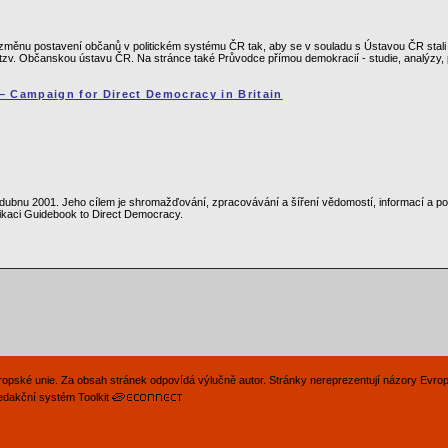
změnu postavení občanů v politickém systému ČR tak, aby se v souladu s Ústavou ČR stali sk
v. Občanskou ústavu ČR. Na stránce také Průvodce přímou demokracií - studie, analýzy, p
 – Campaign for Direct Democracy in Britain
 v dubnu 2001. Jeho cílem je shromažďování, zpracovávání a šíření vědomostí, informací a pod
ikaci Guidebook to Direct Democracy.
Evropské unie. Za obsah stránek odpovídá výlučně autor. Stránky nereprezentují názory Evro
edakční systém Toolkit