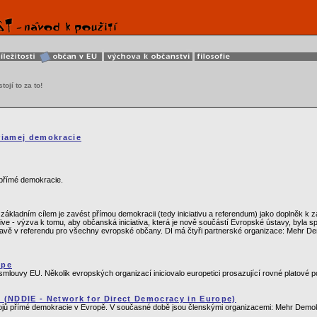
tojí to za to!
riamej demokracie
 přímé demokracie.
ákladním cílem je zavést přímou demokracii (tedy iniciativu a referendum) jako doplněk k zas
tive - výzva k tomu, aby občanská iniciativa, která je nově součástí Evropské ústavy, by
vě v referendu pro všechny evropské občany. DI má čtyři partnerské organizace: Mehr Dem
ope
smlouvy EU. Několik evropských organizací iniciovalo europetici prosazující rovné platové
i (NDDIE - Network for Direct Democracy in Europe)
trojů přímé demokracie v Evropě. V současné době jsou členskými organizacemi: Mehr Demo